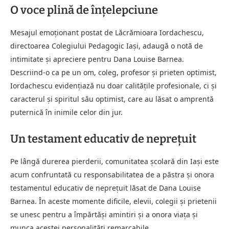
O voce plină de înţelepciune
Mesajul emoţionant postat de Lăcrămioara Iordachescu,
directoarea Colegiului Pedagogic Iași, adaugă o notă de
intimitate și apreciere pentru Dana Louise Barnea.
Descriind-o ca pe un om, coleg, profesor și prieten optimist,
Iordachescu evidenţiază nu doar calităţile profesionale, ci şi
caracterul şi spiritul său optimist, care au lăsat o amprentă
puternică în inimile celor din jur.
Un testament educativ de nepreţuit
Pe lângă durerea pierderii, comunitatea şcolară din Iaşi este
acum confruntată cu responsabilitatea de a păstra şi onora
testamentul educativ de nepreţuit lăsat de Dana Louise
Barnea. În aceste momente dificile, elevii, colegii şi prietenii
se unesc pentru a împărtăşi amintiri şi a onora viaţa şi
munca acestei personalităţi remarcabile.