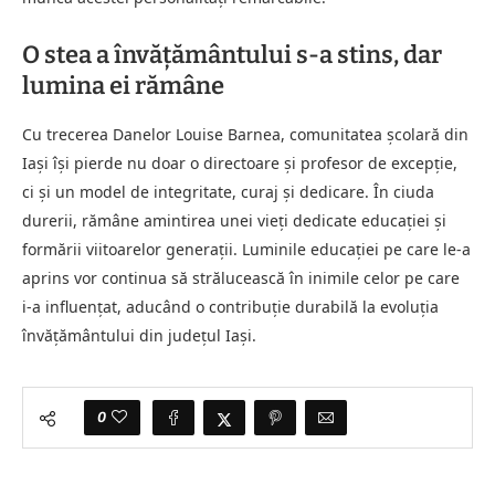
O stea a învăţământului s-a stins, dar
lumina ei rămâne
Cu trecerea Danelor Louise Barnea, comunitatea şcolară din
Iaşi îşi pierde nu doar o directoare şi profesor de excepţie,
ci şi un model de integritate, curaj şi dedicare. În ciuda
durerii, rămâne amintirea unei vieţi dedicate educaţiei şi
formării viitoarelor generaţii. Luminile educaţiei pe care le-a
aprins vor continua să strălucească în inimile celor pe care
i-a influenţat, aducând o contribuţie durabilă la evoluţia
învăţământului din judeţul Iaşi.
0