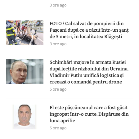
3 ore ago
FOTO / Cal salvat de pompierii din
Pașcani după ce a căzut într-un șanț
de 3 metri, în localitatea Blăgești
3 ore ago
Schimbări majore în armata Rusiei
după lecțiile războiului din Ucraina.
Vladimir Putin unifică logistica și
creează o comandă pentru drone
5 ore ago
El este pășcăneanul care a fost găsit
îngropat într-o curte. Dispăruse din
luna aprilie
5 ore ago