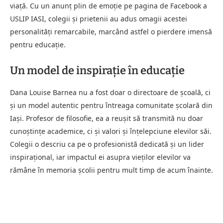
viaţă. Cu un anunţ plin de emoţie pe pagina de Facebook a
USLIP IASI, colegii şi prietenii au adus omagii acestei
personalităţi remarcabile, marcând astfel o pierdere imensă
pentru educaţie.
Un model de inspiraţie în educaţie
Dana Louise Barnea nu a fost doar o directoare de şcoală, ci
şi un model autentic pentru întreaga comunitate şcolară din
Iaşi. Profesor de filosofie, ea a reuşit să transmită nu doar
cunoştinţe academice, ci şi valori şi înţelepciune elevilor săi.
Colegii o descriu ca pe o profesionistă dedicată şi un lider
inspiraţional, iar impactul ei asupra vieţilor elevilor va
rămâne în memoria şcolii pentru mult timp de acum înainte.