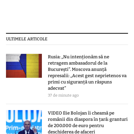
ULTIMELE ARTICOLE
Rusia: „Nu intenționăm să ne
retragem ambasadorul de la
București”. Moscova anunță
represalii: „Acest gest neprietenos va
primi cu siguranţă un răspuns
adecvat”
37 de minute ago
VIDEO Ilie Bolojan îi cheamă pe
românii din diaspora în țară: granturi
de 200.000 de euro pentru
deschiderea de afaceri