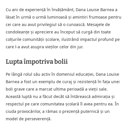
Cu ani de experienţă în învăţământ, Dana Louise Barnea a
lăsat în urmă o urmă luminoasă şi amintiri frumoase pentru
cei care au avut privilegiul să o cunoască. Mesajele de
condoleanţe şi apreciere au început să curgă din toate
colţurile comunităţii şcolare, ilustrând impactul profund pe
care l-a avut asupra vieţilor celor din jur.
Lupta împotriva bolii
Pe lângă rolul său activ în domeniul educaţiei, Dana Louise
Barnea a fost un exemplu de curaj şi rezistenţă în faţa unei
boli grave care a marcat ultima perioadă a vieţii sale.
Această luptă nu a făcut decât să întărească admiraţia şi
respectul pe care comunitatea şcolară îl avea pentru ea. În
ciuda provocărilor, a rămas o prezenţă puternică şi un
model de perseverenţă.