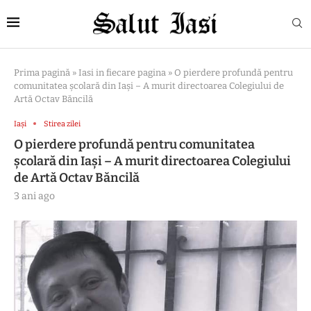
Prima pagină
»
Iasi in fiecare pagina
»
O pierdere profundă pentru
comunitatea şcolară din Iaşi – A murit directoarea Colegiului de
Artă Octav Băncilă
Iași
Stirea zilei
O pierdere profundă pentru comunitatea
şcolară din Iaşi – A murit directoarea Colegiului
de Artă Octav Băncilă
3 ani ago