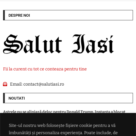
DESPRE NOI
Fii la curent cu tot ce conteaza pentru tine
Email:
contact@salutiasi.ro
NOUTATI
Astrele nu se aliniază deloc pentru Donald Trump. Instanța a blocat
construirea sălii de bal de la Casa Albă
Site-ul nostru web folosește fișiere cookie pentru a vă
îmbunătăți și personaliza experiența. Poate include, de
Șofer de 45 de ani, prins băut la volan în Iași. Alcoolemie de 1,64 mg/l și