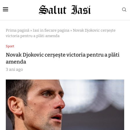
Prima pagină
»
Iasi in fiecare pagina
»
Novak Djokovic cerșește
victoria pentru a plăti amenda
Sport
Novak Djokovic cerșește victoria pentru a plăti
amenda
3 ani ago