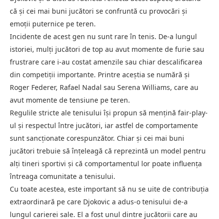
că și cei mai buni jucători se confruntă cu provocări și
emoții puternice pe teren.
Incidente de acest gen nu sunt rare în tenis. De-a lungul
istoriei, mulți jucători de top au avut momente de furie sau
frustrare care i-au costat amenzile sau chiar descalificarea
din competiții importante. Printre aceștia se numără și
Roger Federer, Rafael Nadal sau Serena Williams, care au
avut momente de tensiune pe teren.
Regulile stricte ale tenisului își propun să mențină fair-play-
ul și respectul între jucători, iar astfel de comportamente
sunt sancționate corespunzător. Chiar și cei mai buni
jucători trebuie să înțeleagă că reprezintă un model pentru
alți tineri sportivi și că comportamentul lor poate influența
întreaga comunitate a tenisului.
Cu toate acestea, este important să nu se uite de contribuția
extraordinară pe care Djokovic a adus-o tenisului de-a
lungul carierei sale. El a fost unul dintre jucătorii care au