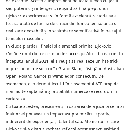
de excepție. Acesta a impresionat pe toată lumea cu jocul
său puternic și inteligent, reușind să țină piept unui
Djokovic experimentat și în formă excelentă. Victoria sa a
fost salutată de fani și de criticii din lumea tenisului ca o
realizare deosebită și o schimbare semnificativă în peisajul
tenisului masculin.
În ciuda pierderii finalei și a amenzii primite, Djokovic
rămâne unul dintre cei mai de succes jucători din istorie. La
începutul anului 2021, el a reușit să realizeze un hat-trick
impresionant de victorii în Grand Slam, câștigând Australian
Open, Roland Garros și Wimbledon consecutiv. De
asemenea, el a deținut locul 1 în clasamentul ATP timp de
mai multe săptămâni și a stabilit numeroase recorduri în
cariera sa.
Cu toate acestea, presiunea și frustrarea de a juca la cel mai
înalt nivel pot avea un impact asupra oricărui sportiv,
indiferent de experiența și talentul său. Momentul în care
Djokovic și-a distrus racheta reflectă acest aspect, arătând