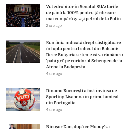
Vot zdrobitor în Senatul SUA: tarife
de până la 100% pentru țările care
mai cumpără gaz și petrol de la Putin
2 ore ago
România indicată drept câștigătoare
în lupta pentru traficul din Balcani:
De ce Bulgaria se teme că va rămâne o
'pată gri' pe coridorul Schengen de la
Atena la Budapesta
4 ore ago
Dinamo București a fost învinsă de
Sporting Lisabona în primul amical
din Portugalia
4 ore ago
Nicușor Dan, după ce Moody’s a