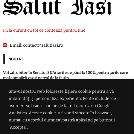
Fii la curent cu tot ce conteaza pentru tine
Email:
contact@salutiasi.ro
NOUTATI
Vot zdrobitor în Senatul SUA: tarife de până la 100% pentru țările care
mai cumpără gaz și petrol de la Putin
Site-ul nostru web folosește fișiere cookie pentru a vă
România indicată drept câștigătoare în lupta pentru traficul din
îmbunătăți și personaliza experiența. Poate include, de
Balcani: De ce Bulgaria se teme că va rămâne o 'pată gri' pe coridorul
Schengen de la Atena la Budapesta
asemenea, fișiere cookie de la terți, cum ar fi Google
Analytics. Aceste cookie-uri vor fi stocate în browser,
numai cu acordul dumneavoastră apăsând pe butonul
Dinamo București a fost învinsă de Sporting Lisabona în primul amical
din Portugalia
“Acceptă”.