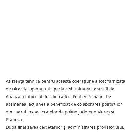
Asistența tehnică pentru această operațiune a fost furnizată
de Direcția Operațiuni Speciale și Unitatea Centrală de
Analiză a Informațiilor din cadrul Poliției Române. De
asemenea, acțiunea a beneficiat de colaborarea polițiștilor
din cadrul inspectoratelor de poliție județene Mureș și
Prahova.
După finalizarea cercetărilor și administrarea probatoriului,