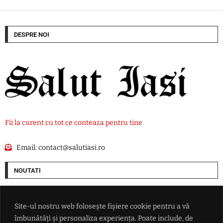
DESPRE NOI
Fii la curent cu tot ce conteaza pentru tine
Email:
contact@salutiasi.ro
NOUTATI
Ucraina lovește două rafinării din Rusia într-un atac cu aproape 400 de
drone
Site-ul nostru web folosește fișiere cookie pentru a vă
îmbunătăți și personaliza experiența. Poate include, de