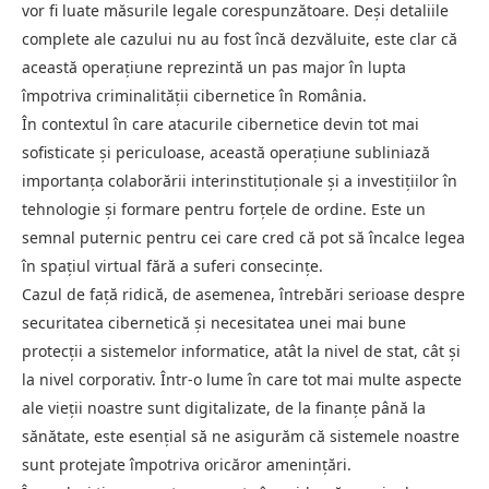
vor fi luate măsurile legale corespunzătoare. Deși detaliile
complete ale cazului nu au fost încă dezvăluite, este clar că
această operațiune reprezintă un pas major în lupta
împotriva criminalității cibernetice în România.
În contextul în care atacurile cibernetice devin tot mai
sofisticate și periculoase, această operațiune subliniază
importanța colaborării interinstituționale și a investițiilor în
tehnologie și formare pentru forțele de ordine. Este un
semnal puternic pentru cei care cred că pot să încalce legea
în spațiul virtual fără a suferi consecințe.
Cazul de față ridică, de asemenea, întrebări serioase despre
securitatea cibernetică și necesitatea unei mai bune
protecții a sistemelor informatice, atât la nivel de stat, cât și
la nivel corporativ. Într-o lume în care tot mai multe aspecte
ale vieții noastre sunt digitalizate, de la finanțe până la
sănătate, este esențial să ne asigurăm că sistemele noastre
sunt protejate împotriva oricăror amenințări.