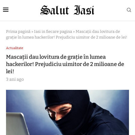
Prima pagină
»
Iasi in fiecare pagina
»
Mascații dau lovitura de
grație în lumea hackerilor! Prejudiciu uimitor de 2 milioane de lei!
Actualitate
Mascații dau lovitura de grație în lumea
hackerilor! Prejudiciu uimitor de 2 milioane de
lei!
3 ani ago