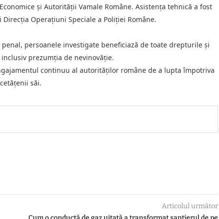
or Economice și Autorității Vamale Române. Asistența tehnică a fost
i Direcția Operațiuni Speciale a Poliției Române.
penal, persoanele investigate beneficiază de toate drepturile și
inclusiv prezumția de nevinovăție.
ajamentul continuu al autorităților române de a lupta împotriva
etățenii săi.
Articolul următor
Cum o conductă de gaz uitată a transformat șantierul de pe