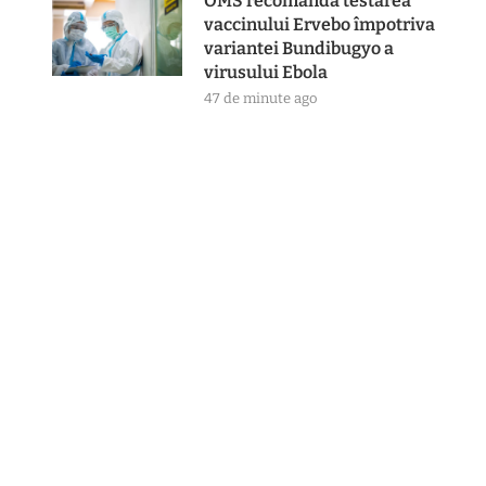
OMS recomandă testarea
vaccinului Ervebo împotriva
variantei Bundibugyo a
virusului Ebola
47 de minute ago