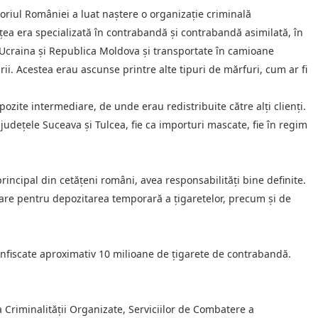
itoriul României a luat naștere o organizație criminală
țea era specializată în contrabandă și contrabandă asimilată, în
n Ucraina și Republica Moldova și transportate în camioane
i. Acestea erau ascunse printre alte tipuri de mărfuri, cum ar fi
zite intermediare, de unde erau redistribuite către alți clienți.
 județele Suceava și Tulcea, fie ca importuri mascate, fie în regim
principal din cetățeni români, avea responsabilități bine definite.
sare pentru depozitarea temporară a țigaretelor, precum și de
 confiscate aproximativ 10 milioane de țigarete de contrabandă.
Criminalității Organizate, Serviciilor de Combatere a