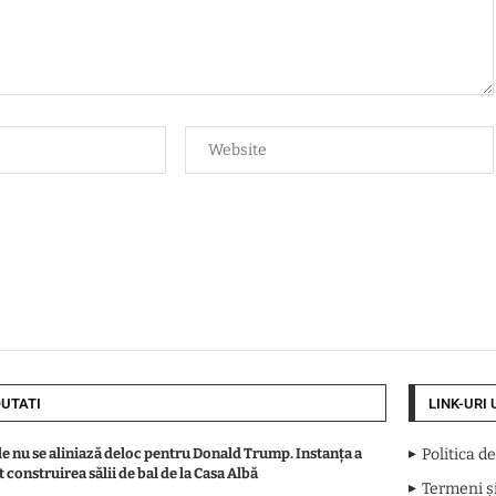
UTATI
LINK-URI 
le nu se aliniază deloc pentru Donald Trump. Instanța a
Politica d
 construirea sălii de bal de la Casa Albă
Termeni și