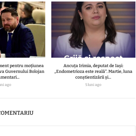
ament pentru moțiunea
Ancuța Irimia, deputat de Iași:
va Guvernului Bolojan
„Endometrioza este reală”. Martie, luna
amentari...
conștientizării și...
uni ago
5 luni ago
COMENTARIU