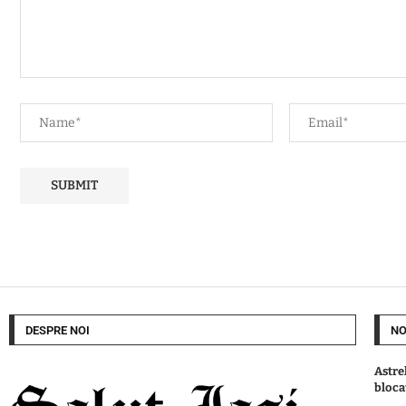
DESPRE NOI
NO
Astre
blocat