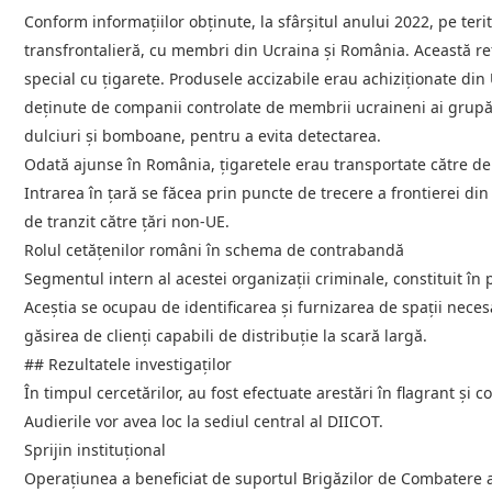
Conform informațiilor obținute, la sfârșitul anului 2022, pe ter
transfrontalieră, cu membri din Ucraina și România. Această re
special cu țigarete. Produsele accizabile erau achiziționate di
deținute de companii controlate de membrii ucraineni ai grupări
dulciuri și bomboane, pentru a evita detectarea.
Odată ajunse în România, țigaretele erau transportate către depo
Intrarea în țară se făcea prin puncte de trecere a frontierei din
de tranzit către țări non-UE.
Rolul cetățenilor români în schema de contrabandă
Segmentul intern al acestei organizații criminale, constituit în 
Aceștia se ocupau de identificarea și furnizarea de spații nece
găsirea de clienți capabili de distribuție la scară largă.
## Rezultatele investigaților
În timpul cercetărilor, au fost efectuate arestări în flagrant și
Audierile vor avea loc la sediul central al DIICOT.
Sprijin instituțional
Operațiunea a beneficiat de suportul Brigăzilor de Combatere a 