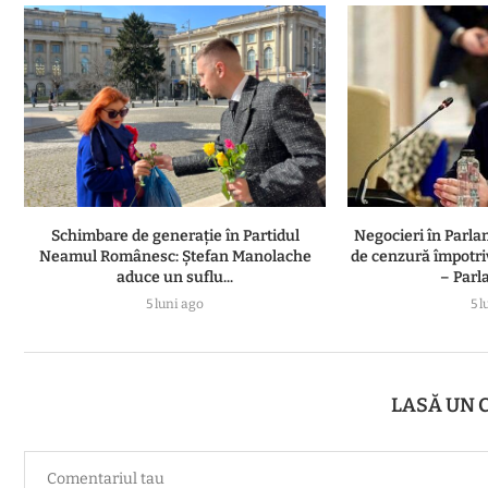
Schimbare de generație în Partidul
Negocieri în Parl
Neamul Românesc: Ștefan Manolache
de cenzură împotri
aduce un suflu...
– Parl
5 luni ago
5 l
LASĂ UN 