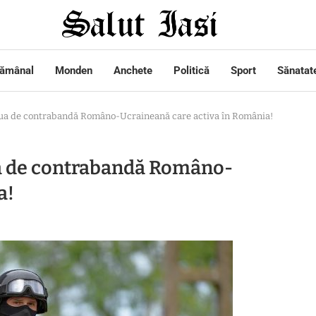
tămânal
Monden
Anchete
Politică
Sport
Sănatat
aua de contrabandă Româno-Ucraineană care activa în România!
ua de contrabandă Româno-
a!