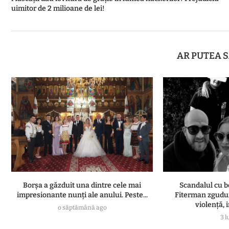
uimitor de 2 milioane de lei!
AR PUTEA S
Borșa a găzduit una dintre cele mai
Scandalul cu b
impresionante nunți ale anului. Peste...
Fiterman zgudui
violență, i
o săptămână ago
3 l