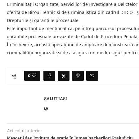
Criminalității Organizate, Serviciilor de Investigare a Delictel
oferită de Biroul Tehnic și de Criminalistică din cadrul DIICOT ș
Drepturile și garanțiile procesuale
Este important de menționat că, pe întreg parcursul procesului 
garanțiile procesuale prevăzute de Codul de Procedură Penală, 
În încheiere, această operațiune de amploare demonstrează ang
criminalității organizate și de a asigura un mediu sigur pentru c
0
SALUT IASI
Articolul anterior
Mascații dau lovitura de grație în lumea hackerilor! Prejudiciu