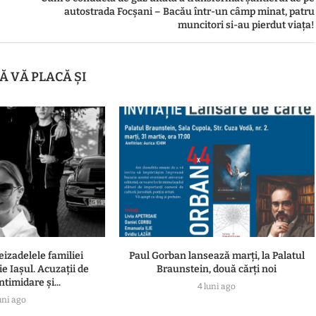
autostrada Focșani – Bacău într-un câmp minat, patru
muncitori si-au pierdut viața!
Ă VĂ PLACĂ ȘI
eizadelele familiei
Paul Gorban lansează marți, la Palatul
e Iașul. Acuzații de
Braunstein, două cărți noi
ntimidare și...
4 luni ago
uni ago