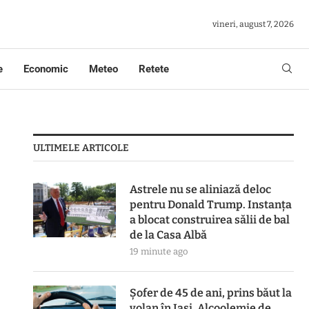
vineri, august 7, 2026
e
Economic
Meteo
Retete
ULTIMELE ARTICOLE
Astrele nu se aliniază deloc
pentru Donald Trump. Instanța
a blocat construirea sălii de bal
de la Casa Albă
19 minute ago
Șofer de 45 de ani, prins băut la
volan în Iași. Alcoolemie de