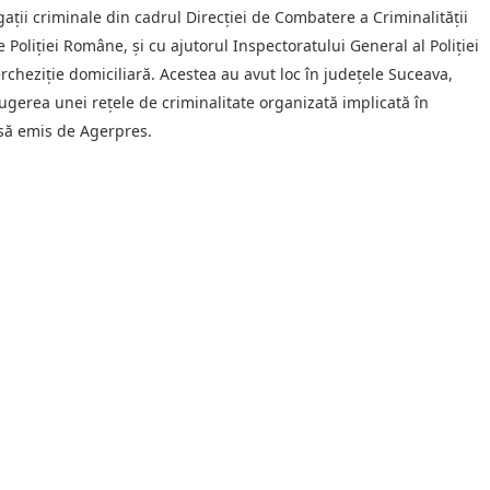
igații criminale din cadrul Direcției de Combatere a Criminalității
 Poliției Române, și cu ajutorul Inspectoratului General al Poliției
cheziție domiciliară. Acestea au avut loc în județele Suceava,
gerea unei rețele de criminalitate organizată implicată în
esă emis de Agerpres.