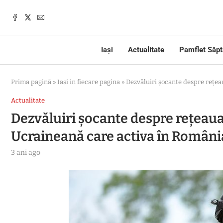
Iași
Actualitate
Pamflet Săp
Prima pagină
»
Iasi in fiecare pagina
»
Dezvăluiri șocante despre rețe
Actualitate
Dezvăluiri șocante despre rețea
Ucraineană care activa în Români
3 ani ago