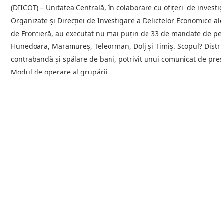
(DIICOT) – Unitatea Centrală, în colaborare cu ofițerii de invest
Organizate și Direcției de Investigare a Delictelor Economice ale
de Frontieră, au executat nu mai puțin de 33 de mandate de per
Hunedoara, Maramureș, Teleorman, Dolj și Timiș. Scopul? Distru
contrabandă și spălare de bani, potrivit unui comunicat de pr
Modul de operare al grupării