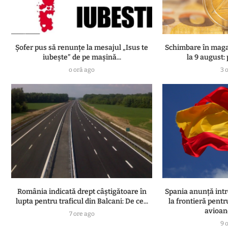
Șofer pus să renunțe la mesajul „Isus te
Schimbare în magaz
iubește” de pe mașină...
la 9 august: p
o oră ago
3 
România indicată drept câștigătoare în
Spania anunță intr
lupta pentru traficul din Balcani: De ce...
la frontieră pentr
avioane
7 ore ago
9 