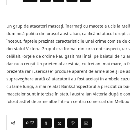
Un grup de atacatori mascaţi, înarmaţi cu macete a ucis la Melb
duminică poliţia din oraşul australian, calificând atacul drept „
început, faptele prezintă caracteristicile unei crime comise de 
din statul Victoria.Grupul era format din circa opt suspecţi, iar 
celălalt.Forţele de ordine l-au găsit mai întâi pe băiatul de 12 
dar nu a reuşit.Un prieten al acestuia, cu trei ani mai mare, a f
prezenta răni „serioase” produse aparent de arme albe şi de as
supraveghere arată că atacatorii au fost aceiaşi în ambele cazuri
cu lame lungi, a mai relatat Banks.Inspectorul a precizat că băi
macetelor sunt interzise în statul australian Victoria după o co
folosit astfel de arme albe într-un centru comercial din Melbou
0