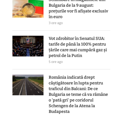
Bulgaria de la 9 august:
prețurile vor fi afișate exclusiv
în euro
3 ore ago
Vot zdrobitor în Senatul SUA:
tarife de până la 100% pentru
țările care mai cumpără gaz și
petrol de la Putin
5 ore ago
România indicată drept
câștigătoare în lupta pentru
traficul din Balcani: De ce
Bulgaria se teme că va rămâne
o 'pată gri' pe coridorul
Schengen de la Atena la
Budapesta