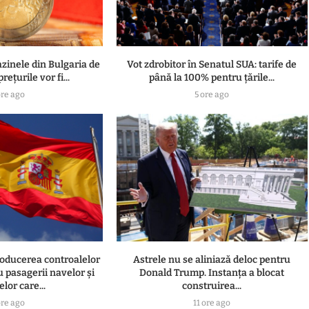
inele din Bulgaria de
Vot zdrobitor în Senatul SUA: tarife de
rețurile vor fi...
până la 100% pentru țările...
ore ago
5 ore ago
oducerea controalelor
Astrele nu se aliniază deloc pentru
u pasagerii navelor și
Donald Trump. Instanța a blocat
lor care...
construirea...
ore ago
11 ore ago