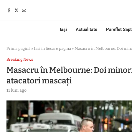
Iași
Actualitate
Pamflet Săp
Prima pagină
»
Iasi in fiecare pagina
»
Masacru în Melbourne: Doi minor
Breaking News
Masacru în Melbourne: Doi minori
atacatori mascați
11 luni ago