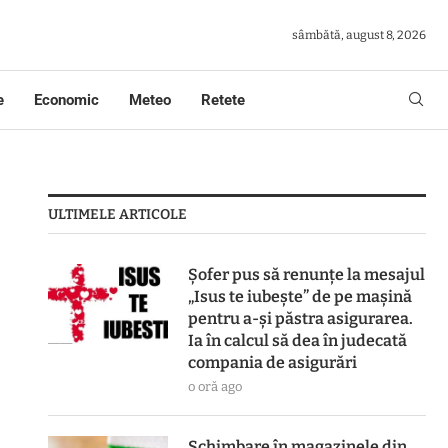
sâmbătă, august 8, 2026
e
Economic
Meteo
Retete
ULTIMELE ARTICOLE
Șofer pus să renunțe la mesajul
„Isus te iubește” de pe mașină
pentru a-și păstra asigurarea.
Ia în calcul să dea în judecată
compania de asigurări
o oră ago
Schimbare în magazinele din