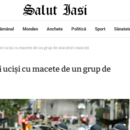
tămânal
Monden
Anchete
Politică
Sport
Sănatat
i uciși cu macete de un grup de atacatori mascați
 uciși cu macete de un grup de