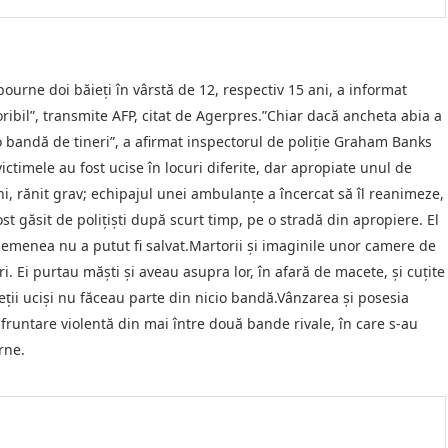
ourne doi băieţi în vârstă de 12, respectiv 15 ani, a informat
oribil”, transmite AFP, citat de Agerpres.”Chiar dacă ancheta abia a
o bandă de tineri”, a afirmat inspectorul de poliţie Graham Banks
victimele au fost ucise în locuri diferite, dar apropiate unul de
ani, rănit grav; echipajul unei ambulanţe a încercat să îl reanimeze,
ost găsit de poliţişti după scurt timp, pe o stradă din apropiere. El
emenea nu a putut fi salvat.Martorii şi imaginile unor camere de
. Ei purtau măşti şi aveau asupra lor, în afară de macete, şi cuţite
eţii ucişi nu făceau parte din nicio bandă.Vânzarea şi posesia
nfruntare violentă din mai între două bande rivale, în care s-au
rne.