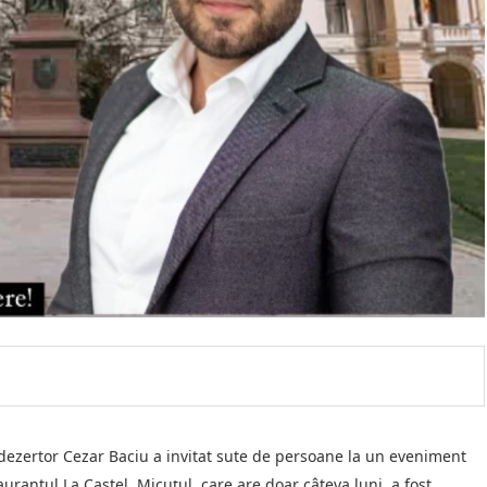
l dezertor Cezar Baciu a invitat sute de persoane la un eveniment
aurantul La Castel. Micuțul, care are doar câteva luni, a fost