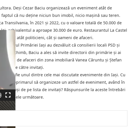
 multora. Deși Cezar Baciu organizează un eveniment atât de
ă faptul că nu deține niciun bun imobil, nicio mașină sau teren.
Transilvania, în 2021 și 2022, cu o valoare totală de 50.000 de
 lei, echivalentul a aproape 30.000 de euro. Restaurantul La Castel
icipat atât politicieni, cât și oameni de afaceri.
interiorul Primăriei Iași au dezvăluit că consilierii locali PSD și
nt. În schimb, Baciu a ales să invite directorii din primărie și ai
nți oameni de afaceri din zona imobiliară Vanea Căruntu și Ștefan
a dar de către invitați.
mite să fie unul dintre cele mai discutate evenimente din Iași. Cu
mite viceprimarul să organizeze un astfel de eveniment, având în
 fost omiși de pe lista de invitați? Răspunsurile la aceste întrebări
or în zilele următoare.