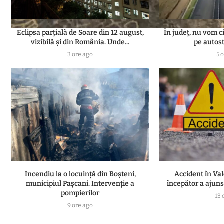
Eclipsa parțială de Soare din 12 august,
În județ, nu vom c
vizibilă și din România. Unde...
pe autost
3 ore ago
5 
Incendiu la o locuință din Boșteni,
Accident în Va
municipiul Pașcani. Intervenție a
începător a ajuns
pompierilor
13 
9 ore ago