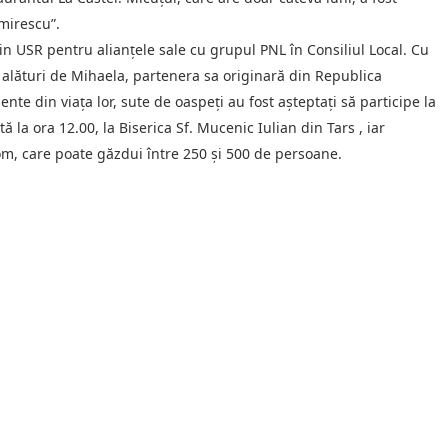
mirescu”.
n USR pentru alianțele sale cu grupul PNL în Consiliul Local. Cu
, alături de Mihaela, partenera sa originară din Republica
te din viața lor, sute de oaspeți au fost așteptați să participe la
 la ora 12.00, la Biserica Sf. Mucenic Iulian din Tars , iar
oom, care poate găzdui între 250 și 500 de persoane.