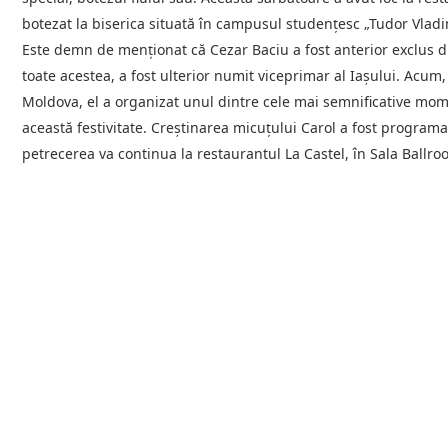
botezat la biserica situată în campusul studențesc „Tudor Vladi
Este demn de menționat că Cezar Baciu a fost anterior exclus di
toate acestea, a fost ulterior numit viceprimar al Iașului. Acum
Moldova, el a organizat unul dintre cele mai semnificative momen
această festivitate. Creștinarea micuțului Carol a fost programată
petrecerea va continua la restaurantul La Castel, în Sala Ballr