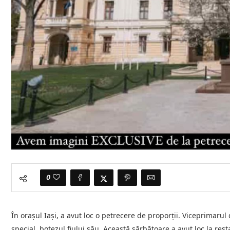
0
În orașul Iași, a avut loc o petrecere de proporții. Viceprimaru
special, botezul fiului său. Această sărbătoare a avut loc la rest