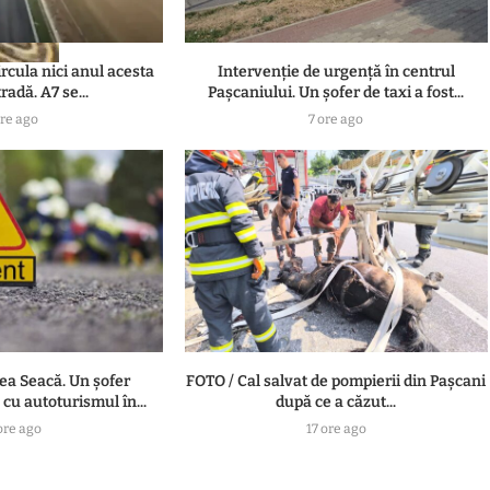
ircula nici anul acesta
Intervenție de urgență în centrul
radă. A7 se...
Pașcaniului. Un șofer de taxi a fost...
ore ago
7 ore ago
lea Seacă. Un șofer
FOTO / Cal salvat de pompierii din Pașcani
 cu autoturismul în...
după ce a căzut...
ore ago
17 ore ago