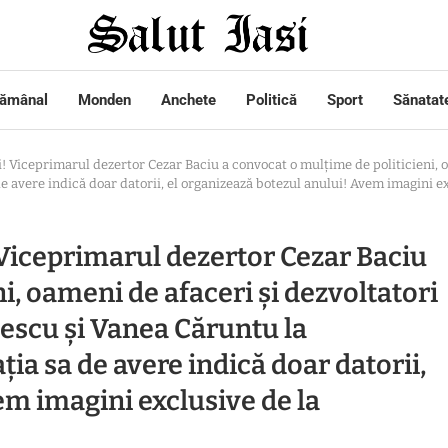
tămânal
Monden
Anchete
Politică
Sport
Sănatat
! Viceprimarul dezertor Cezar Baciu a convocat o mulțime de politicieni, oa
de avere indică doar datorii, el organizează botezul anului! Avem imagini e
 Viceprimarul dezertor Cezar Baciu
i, oameni de afaceri și dezvoltatori
pescu și Vanea Căruntu la
ția sa de avere indică doar datorii,
em imagini exclusive de la