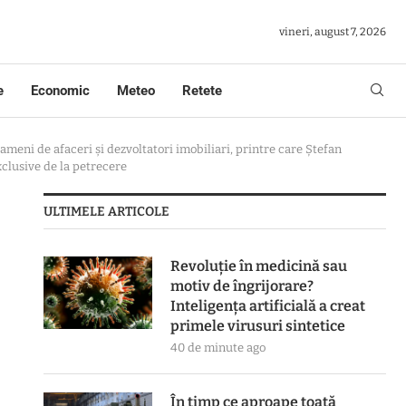
vineri, august 7, 2026
e
Economic
Meteo
Retete
meni de afaceri și dezvoltatori imobiliari, printre care Ștefan
xclusive de la petrecere
ULTIMELE ARTICOLE
Revoluție în medicină sau
motiv de îngrijorare?
Inteligența artificială a creat
primele virusuri sintetice
40 de minute ago
În timp ce aproape toată