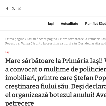
Iași
Actualitate
Pamflet Săp
Prima pagină
»
Iasi in fiecare pagina
»
Mare sărbătoare la Primăria Iași
Popescu și Vanea Căruntu la creștinarea fiului său. Deși declarația sa 
Iași
Mare sărbătoare la Primăria Iași!
a convocat o mulțime de politicien
imobiliari, printre care Ștefan Po
creștinarea fiului său. Deși declara
el organizează botezul anului! Av
petrecere