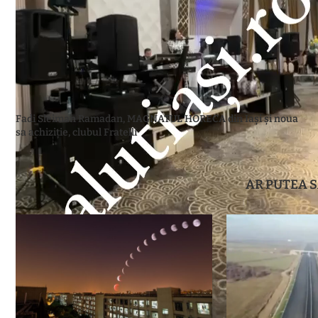
SALUT IASI
Articolul anterior
Fadi Sleiman Ramadan, MAGNATUL HORECA din Iași și noua
sa achiziție, clubul Fratelli
AR PUTEA S