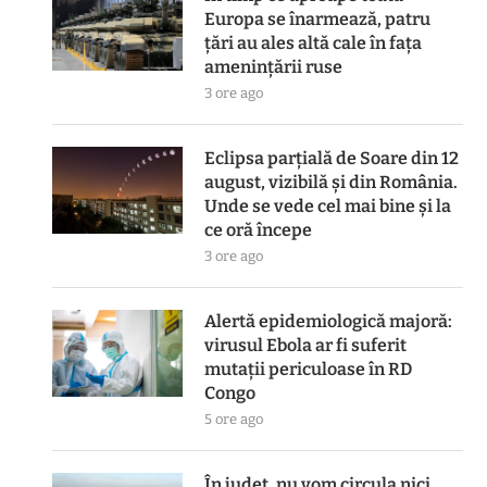
Europa se înarmează, patru
ţări au ales altă cale în faţa
ameninţării ruse
3 ore ago
Eclipsa parțială de Soare din 12
august, vizibilă și din România.
Unde se vede cel mai bine și la
ce oră începe
3 ore ago
Alertă epidemiologică majoră:
virusul Ebola ar fi suferit
mutații periculoase în RD
Congo
5 ore ago
În județ, nu vom circula nici