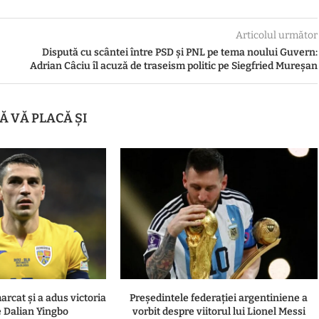
Articolul următor
Dispută cu scântei între PSD și PNL pe tema noului Guvern:
Adrian Câciu îl acuză de traseism politic pe Siegfried Mureșan
Ă VĂ PLACĂ ȘI
arcat și a adus victoria
Președintele federației argentiniene a
e Dalian Yingbo
vorbit despre viitorul lui Lionel Messi