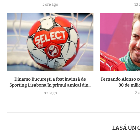
5 ore ago
13 
Dinamo București a fost învinsă de
Fernando Alonso ce
Sporting Lisabona în primul amical din...
80 de mili
o zi ago
2 z
LASĂ UN 