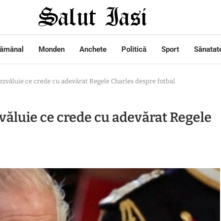
tămânal
Monden
Anchete
Politică
Sport
Sănatat
dezvăluie ce crede cu adevărat Regele Charles despre fotbal
zvăluie ce crede cu adevărat Regele