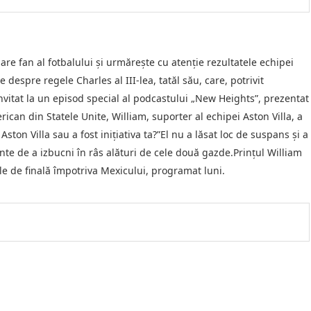
are fan al fotbalului şi urmăreşte cu atenţie rezultatele echipei
espre regele Charles al III-lea, tatăl său, care, potrivit
Invitat la un episod special al podcastului „New Heights”, prezentat
rican din Statele Unite, William, suporter al echipei Aston Villa, a
ston Villa sau a fost iniţiativa ta?”El nu a lăsat loc de suspans şi a
inte de a izbucni în râs alături de cele două gazde.Prinţul William
ile de finală împotriva Mexicului, programat luni.