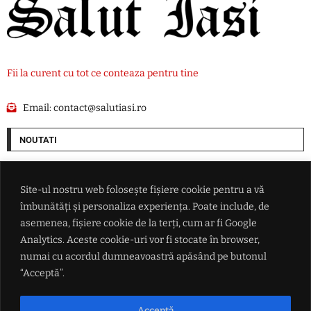
Fii la curent cu tot ce conteaza pentru tine
Email:
contact@salutiasi.ro
NOUTATI
Cum vrea SUA să pună mâna pe resursele Groenlandei. O companie ce
are legături cu Donald Trump începe goana după petrolul de sub gheață
Site-ul nostru web folosește fișiere cookie pentru a vă
îmbunătăți și personaliza experiența. Poate include, de
Ce i-a promis Aleksandar Vučić lui Zelenski în fața întregii lumi, dar și
asemenea, fișiere cookie de la terți, cum ar fi Google
ce refuză categoric
Analytics. Aceste cookie-uri vor fi stocate în browser,
numai cu acordul dumneavoastră apăsând pe butonul
Conflictul din Marea Neagră scapă de sub control: măsura radicală
“Acceptă”.
luată de Ankara după ce două nave au fost lovite de drone
Acceptă