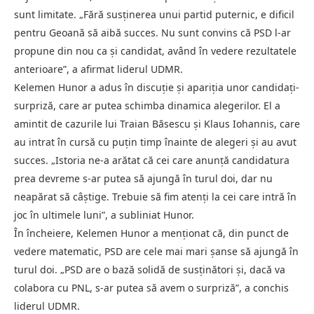
sunt limitate. „Fără susținerea unui partid puternic, e dificil
pentru Geoană să aibă succes. Nu sunt convins că PSD l-ar
propune din nou ca și candidat, având în vedere rezultatele
anterioare”, a afirmat liderul UDMR.
Kelemen Hunor a adus în discuție și apariția unor candidați-
surpriză, care ar putea schimba dinamica alegerilor. El a
amintit de cazurile lui Traian Băsescu și Klaus Iohannis, care
au intrat în cursă cu puțin timp înainte de alegeri și au avut
succes. „Istoria ne-a arătat că cei care anunță candidatura
prea devreme s-ar putea să ajungă în turul doi, dar nu
neapărat să câștige. Trebuie să fim atenți la cei care intră în
joc în ultimele luni”, a subliniat Hunor.
În încheiere, Kelemen Hunor a menționat că, din punct de
vedere matematic, PSD are cele mai mari șanse să ajungă în
turul doi. „PSD are o bază solidă de susținători și, dacă va
colabora cu PNL, s-ar putea să avem o surpriză”, a conchis
liderul UDMR.