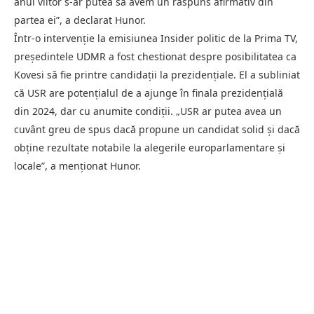
anul viitor s-ar putea să avem un răspuns afirmativ din
partea ei”, a declarat Hunor.
Într-o intervenție la emisiunea Insider politic de la Prima TV,
președintele UDMR a fost chestionat despre posibilitatea ca
Kovesi să fie printre candidații la prezidențiale. El a subliniat
că USR are potențialul de a ajunge în finala prezidențială
din 2024, dar cu anumite condiții. „USR ar putea avea un
cuvânt greu de spus dacă propune un candidat solid și dacă
obține rezultate notabile la alegerile europarlamentare și
locale”, a menționat Hunor.