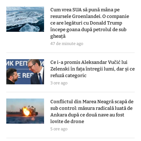
Cum vrea SUA să pună mâna pe
resursele Groenlandei. O companie
ce are legături cu Donald Trump
începe goana după petrolul de sub
gheață
47 de minute ago
Ce i-a promis Aleksandar Vučić lui
Zelenski în fața întregii lumi, dar și ce
refuză categoric
3 ore ago
Conflictul din Marea Neagră scapă de
sub control: măsura radicală luată de
Ankara după ce două nave au fost
lovite de drone
5 ore ago