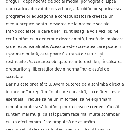
droguri, dependență de social media, pornografie. Lipsa
unui cadru adecvat de dezvoltare, a facilităților sportive și a
programelor educaționale corespunzătoare creează un
mediu propice pentru devierea de la normele sociale.
Într-o societate în care tinerii sunt lăsați la voia viciilor, ne
confruntăm cu o generație dezorientată, lipsită de implicare
și de responsabilitate. Aceasta este societatea care poate fi
ușor manipulată, care poate fi supusă dictaturii și
restricțiilor. Vaccinarea obligatorie, interdicțiile și încălcarea
drepturilor și libertăților devin norma într-o astfel de
societate.
Dar nu este prea târziu. Avem puterea de a schimba direcția
în care ne îndreptăm. Implicarea noastră, ca cetățeni, este
esențială. Trebuie să ne unim forțele, să ne exprimăm
nemulțumirile și să luptăm pentru ceea ce credem. Cu cât
suntem mai mulți, cu atât putem face mai multe schimbări
cu un efort minim. Este timpul să ne asumăm
responsabilitatea și să luptăm pentru viitorul tinerilor