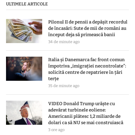
ULTIMELE ARTICOLE
Pilonul II de pensii a depășit recordul
de încasări: Sute de mii de români au
început deja să primească banii
34 de minute ago
Italia și Danemarca fac front comun
împotriva „imigrației necontrolate”:
solicită centre de repatriere în ţări
terţe
35 de minute ago
VIDEO Donald Trump urăște cu
adevărat turbinele eoliene:
Americanii plătesc 1,2 miliarde de
dolari ca să NU se mai construiască
3 ore ago