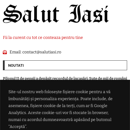
Fii la curent cu tot ce conteaza pentru tine
Email:
contact@salutiasi.ro
NOUTATI
Pilonul II de pensii a depășit recordul de încasări: Sute de mii de români
au început deja să primească banii
Site-ul nostru web folosește fișiere cookie pentru a vă
îmbunătăți și personaliza experiența. Poate include, de
Italia și Danemarca fac front comun împotriva „imigrației
necontrolate”: solicită centre de repatriere în ţări terţe
asemenea, fișiere cookie de la terți, cum ar fi Google
Analytics. Aceste cookie-uri vor fi stocate în browser,
numai cu acordul dumneavoastră apăsând pe butonul
VIDEO Donald Trump urăște cu adevărat turbinele eoliene: Americanii
plătesc 1,2 miliarde de dolari ca să NU se mai construiască
“Acceptă”.