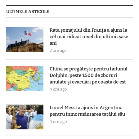
ULTIMELE ARTICOLE
Rata șomajului din Franța a ajuns la
cel mai ridicat nivel din ultimii șase
ani
2 ore ago
China se pregătește pentru taifunul
Dolphin: peste 1.500 de zboruri
anulate și evacuări pe coasta de est
4 ore ago
Lionel Messi a ajuns în Argentina
pentru înmormântarea tatălui său
4 ore ago