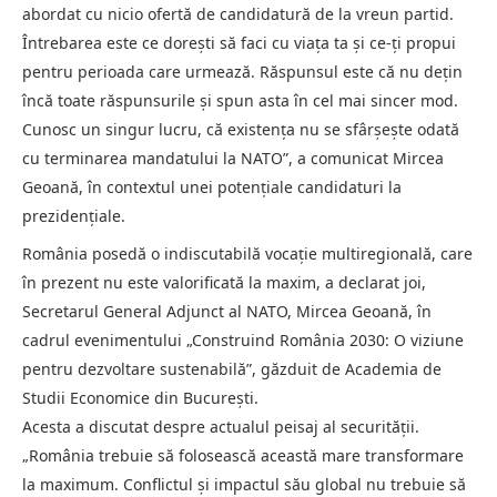
abordat cu nicio ofertă de candidatură de la vreun partid.
Întrebarea este ce dorești să faci cu viața ta și ce-ți propui
pentru perioada care urmează. Răspunsul este că nu dețin
încă toate răspunsurile și spun asta în cel mai sincer mod.
Cunosc un singur lucru, că existența nu se sfârșește odată
cu terminarea mandatului la NATO”, a comunicat Mircea
Geoană, în contextul unei potențiale candidaturi la
prezidențiale.
România posedă o indiscutabilă vocație multiregională, care
în prezent nu este valorificată la maxim, a declarat joi,
Secretarul General Adjunct al NATO, Mircea Geoană, în
cadrul evenimentului „Construind România 2030: O viziune
pentru dezvoltare sustenabilă”, găzduit de Academia de
Studii Economice din București.
Acesta a discutat despre actualul peisaj al securității.
„România trebuie să folosească această mare transformare
la maximum. Conflictul și impactul său global nu trebuie să