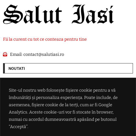
Fii la curent cu tot ce conteaza pentru tine
Email:
contact@salutiasi.ro
NOUTATI
Rata șomajului din Franța a ajuns la cel mai ridicat nivel din ultimii șase
ani
Site-ul nostru web folosește fișiere cookie pentru a vă
îmbunătăți și personaliza experiența. Poate include, de
China se pregătește pentru taifunul Dolphin: peste 1.500 de zboruri
asemenea, fișiere cookie de la terți, cum ar fi Google
anulate și evacuări pe coasta de est
Analytics. Aceste cookie-uri vor fi stocate în browser,
numai cu acordul dumneavoastră apăsând pe butonul
Lionel Messi a ajuns în Argentina pentru înmormântarea tatălui său
“Acceptă”.