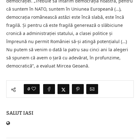
democrației. „Trebuie să întărim democrația noastră, pentru
că suntem în NATO, suntem în Uniunea Europeană (…),
democrația românească astăzi este încă slabă, este încă
fragilă. Și pentru că este fragilă generează o slăbiciune
cronică a administrației statului, a clasei politice și
împreună nu permit României să-și atingă potențialul (…)
Nu putem să venim o dată la patru sau cinci ani la alegeri
să spunem că avem o țară cu adevărat, în profunzime,
democratică”, a evaluat Mircea Geoană.
0
SALUT IASI