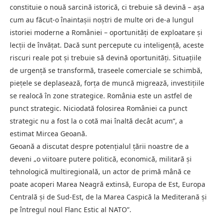
constituie o nouă sarcină istorică, ci trebuie să devină – așa
cum au făcut-o înaintașii noștri de multe ori de-a lungul
istoriei moderne a României – oportunități de exploatare și
lecții de învățat. Dacă sunt percepute cu inteligență, aceste
riscuri reale pot și trebuie să devină oportunități. Situațiile
de urgență se transformă, traseele comerciale se schimbă,
piețele se deplasează, forța de muncă migrează, investițiile
se realocă în zone strategice. România este un astfel de
punct strategic. Niciodată folosirea României ca punct
strategic nu a fost la o cotă mai înaltă decât acum”, a
estimat Mircea Geoană.
Geoană a discutat despre potențialul țării noastre de a
deveni „o viitoare putere politică, economică, militară și
tehnologică multiregională, un actor de primă mână ce
poate acoperi Marea Neagră extinsă, Europa de Est, Europa
Centrală și de Sud-Est, de la Marea Caspică la Mediterană și
pe întregul noul Flanc Estic al NATO”.