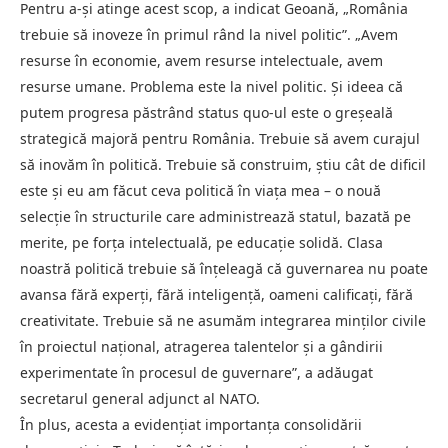
Pentru a-și atinge acest scop, a indicat Geoană, „România
trebuie să inoveze în primul rând la nivel politic”. „Avem
resurse în economie, avem resurse intelectuale, avem
resurse umane. Problema este la nivel politic. Și ideea că
putem progresa păstrând status quo-ul este o greșeală
strategică majoră pentru România. Trebuie să avem curajul
să inovăm în politică. Trebuie să construim, știu cât de dificil
este și eu am făcut ceva politică în viața mea – o nouă
selecție în structurile care administrează statul, bazată pe
merite, pe forța intelectuală, pe educație solidă. Clasa
noastră politică trebuie să înțeleagă că guvernarea nu poate
avansa fără experți, fără inteligență, oameni calificați, fără
creativitate. Trebuie să ne asumăm integrarea minților civile
în proiectul național, atragerea talentelor și a gândirii
experimentate în procesul de guvernare”, a adăugat
secretarul general adjunct al NATO.
În plus, acesta a evidențiat importanța consolidării