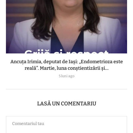
Ancuța Irimia, deputat de Iași: „Endometrioza este
reală”. Martie, luna conștientizării și...
5 luni ago
LASĂ UN COMENTARIU