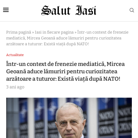
Prima pagină
»
Iasi in fiecare pagina
»
Într-un context de frenezie
mediatică, Mircea Geoană aduce lămuriri pentru curiozitatea
arzătoare a tuturor: Există viață după NATO!
Actualitate
Într-un context de frenezie mediatică, Mircea
Geoană aduce lămuriri pentru curiozitatea
arzătoare a tuturor: Există viață după NATO!
3 ani ago