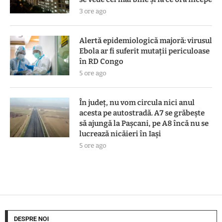
3 ore ago
Alertă epidemiologică majoră: virusul
Ebola ar fi suferit mutații periculoase
în RD Congo
5 ore ago
În județ, nu vom circula nici anul
acesta pe autostradă. A7 se grăbește
să ajungă la Pașcani, pe A8 încă nu se
lucrează nicăieri în Iași
5 ore ago
DESPRE NOI