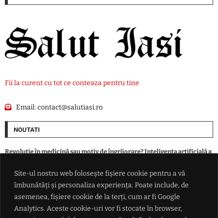
Fii la curent cu tot ce conteaza pentru tine
Email:
contact@salutiasi.ro
NOUTATI
Revoluție în medicină sau motiv de îngrijorare? Inteligența artificială a
creat primele virusuri sintetice
Site-ul nostru web folosește fișiere cookie pentru a vă
îmbunătăți și personaliza experiența. Poate include, de
În timp ce aproape toată Europa se înarmează, patru ţări au ales altă
cale în faţa ameninţării ruse
asemenea, fișiere cookie de la terți, cum ar fi Google
Analytics. Aceste cookie-uri vor fi stocate în browser,