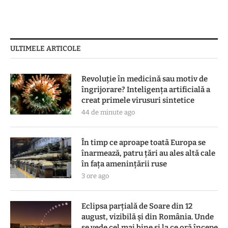
ULTIMELE ARTICOLE
Revoluție în medicină sau motiv de
îngrijorare? Inteligența artificială a
creat primele virusuri sintetice
44 de minute ago
În timp ce aproape toată Europa se
înarmează, patru ţări au ales altă cale
în faţa ameninţării ruse
3 ore ago
Eclipsa parțială de Soare din 12
august, vizibilă și din România. Unde
se vede cel mai bine și la ce oră începe