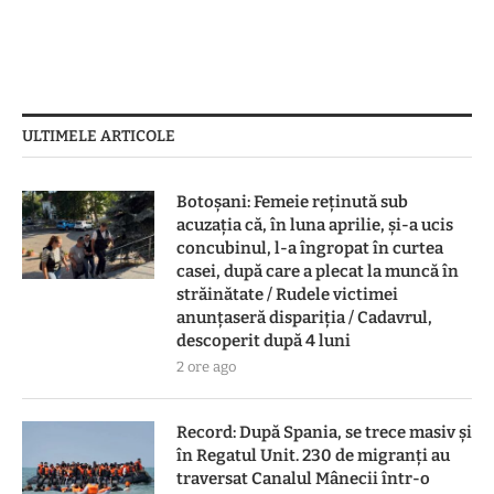
ULTIMELE ARTICOLE
Botoşani: Femeie reţinută sub
acuzaţia că, în luna aprilie, şi-a ucis
concubinul, l-a îngropat în curtea
casei, după care a plecat la muncă în
străinătate / Rudele victimei
anunţaseră dispariţia / Cadavrul,
descoperit după 4 luni
2 ore ago
Record: După Spania, se trece masiv și
în Regatul Unit. 230 de migranți au
traversat Canalul Mânecii într-o