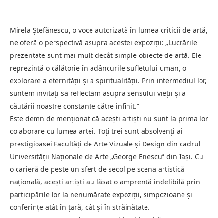
Mirela Ștefănescu, o voce autorizată în lumea criticii de artă,
ne oferă o perspectivă asupra acestei expoziții: „Lucrările
prezentate sunt mai mult decât simple obiecte de artă. Ele
reprezintă o călătorie în adâncurile sufletului uman, o
explorare a eternității și a spiritualității. Prin intermediul lor,
suntem invitați să reflectăm asupra sensului vieții și a
căutării noastre constante către infinit.”
Este demn de menționat că acești artiști nu sunt la prima lor
colaborare cu lumea artei. Toți trei sunt absolvenți ai
prestigioasei Facultăți de Arte Vizuale și Design din cadrul
Universității Naționale de Arte „George Enescu” din Iași. Cu
o carieră de peste un sfert de secol pe scena artistică
națională, acești artiști au lăsat o amprentă indelibilă prin
participările lor la nenumărate expoziții, simpozioane și
conferințe atât în țară, cât și în străinătate.