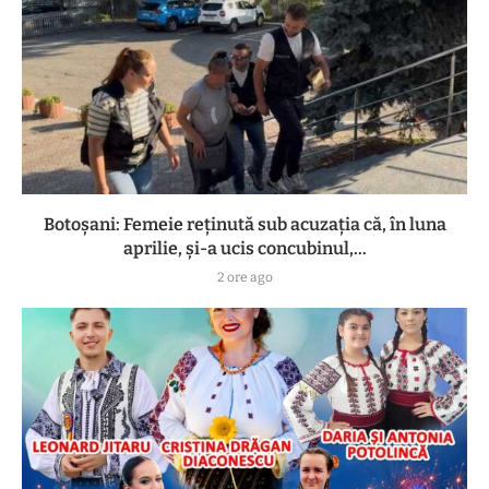
Botoşani: Femeie reţinută sub acuzaţia că, în luna
aprilie, şi-a ucis concubinul,...
2 ore ago