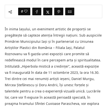
0
În inima Iașului, un eveniment artistic de proporții se
pregătește să capteze atenția întregii națiuni. Sub auspiciile
Primăriei Municipiului Iași și în parteneriat cu Uniunea
Artiştilor Plastici din România – Filiala Iaşi, Palatul
Roznovanu va fi gazda unei expoziții care promite să
redefinească modul în care percepem arta și spiritualitatea.
Intitulată „Hiperbola mistică a credinței”, această expoziție
va fi inaugurată în data de 11 octombrie 2023, la ora 16.30.
Trei dintre cei mai renumiți artiști ieșeni, Daniel Murgu,
Mircea Ștefănescu și Doru Andrii, își unesc forțele și
talentele pentru a crea o experiență vizuală unică. Lucrările
lor, care vor fi expuse în această perioadă specială, în
preajma hramului Sfintei Cuvioase Parascheva, vor explora