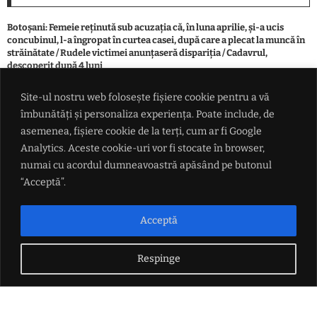
Botoşani: Femeie reţinută sub acuzaţia că, în luna aprilie, şi-a ucis
concubinul, l-a îngropat în curtea casei, după care a plecat la muncă în
străinătate / Rudele victimei anunţaseră dispariţia / Cadavrul,
descoperit după 4 luni
Site-ul nostru web folosește fișiere cookie pentru a vă
Record: După Spania, se trece masiv și în Regatul Unit. 230 de migranți
îmbunătăți și personaliza experiența. Poate include, de
au traversat Canalul Mânecii într-o singură barcă
asemenea, fișiere cookie de la terți, cum ar fi Google
Analytics. Aceste cookie-uri vor fi stocate în browser,
Hramul satului Mircești 2026. Programul evenimentului din 15 și 16
numai cu acordul dumneavoastră apăsând pe butonul
august
“Acceptă”.
Avertisment: Căldura extremă ar putea șterge aproape toată creșterea
economică a Europei în 2026. Pierderi de până la 180 de miliarde de
Acceptă
euro
Respinge
LINK-URI UTILE
Politica de confidențialitate