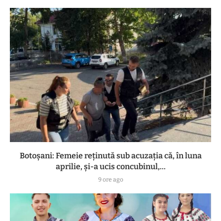
Botoşani: Femeie reţinută sub acuzaţia că, în luna
aprilie, şi-a ucis concubinul,...
9 ore ago