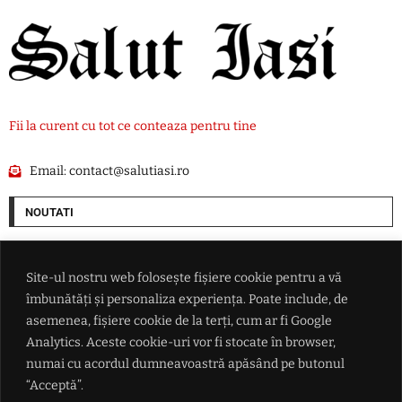
Fii la curent cu tot ce conteaza pentru tine
Email:
contact@salutiasi.ro
NOUTATI
Prognoză specială pentru București: Meteorologii anunță temperaturi
de foc, în următoarele zile
Site-ul nostru web folosește fișiere cookie pentru a vă
îmbunătăți și personaliza experiența. Poate include, de
Intel lansează o vânzare de acţiuni de 15 miliarde de dolari
asemenea, fișiere cookie de la terți, cum ar fi Google
Analytics. Aceste cookie-uri vor fi stocate în browser,
numai cu acordul dumneavoastră apăsând pe butonul
Schimbare majoră în vaccinarea copiilor din SUA: Trump reduce
imunizările și vrea separarea vaccinului ROR
“Acceptă”.