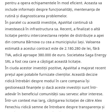
pentru a opera echipamentele în mod eficient. Aceasta va
include informații despre funcționalități, mentenanța de
rutină și diagnosticarea problemelor.
În paralel cu această investiție, ApaVital continuă să
investească în infrastructura sa. Recent, a finalizat o altă
licitație pentru interconectarea rețelei de distribuție a apei
din comuna Bârnova cu cea a municipiului Iași. Valoarea
estimată a acestui contract este de 2.180.280 de lei, fără
TVA, adică aproape 380.000 de euro. Societatea Saga Energy
SRL a fost cea care a câștigat această licitație.
În ciuda acestor investiții pozitive, ApaVital a majorat recent
prețul apei potabile furnizate clienților. Această decizie
ridică întrebări despre modul în care compania își
gestionează finanțele și dacă aceste investiții sunt într-
adevăr în beneficiul comunității sau servesc altor interese.
Într-un context mai larg, câștigarea licitației de către Alex
Fenechiu ridică semne de întrebare despre transparența și