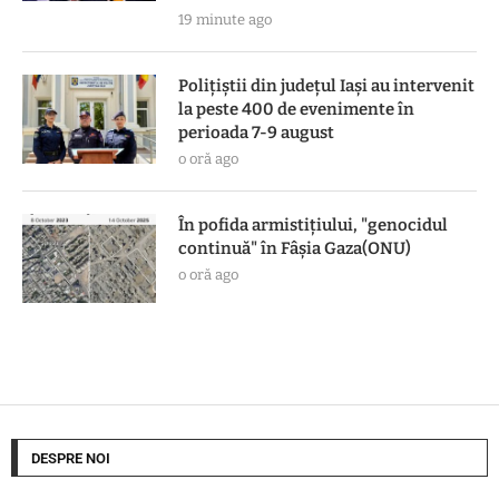
19 minute ago
Polițiștii din județul Iași au intervenit
la peste 400 de evenimente în
perioada 7-9 august
o oră ago
În pofida armistiţiului, "genocidul
continuă" în Fâşia Gaza(ONU)
o oră ago
DESPRE NOI