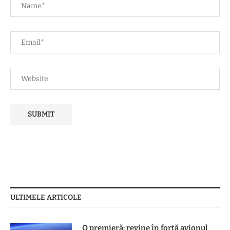
ULTIMELE ARTICOLE
O premieră: revine în forță avionul