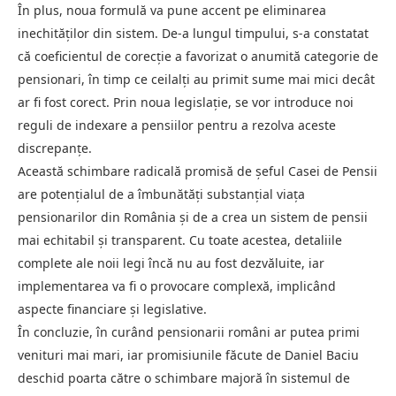
În plus, noua formulă va pune accent pe eliminarea
inechităților din sistem. De-a lungul timpului, s-a constatat
că coeficientul de corecție a favorizat o anumită categorie de
pensionari, în timp ce ceilalți au primit sume mai mici decât
ar fi fost corect. Prin noua legislație, se vor introduce noi
reguli de indexare a pensiilor pentru a rezolva aceste
discrepanțe.
Această schimbare radicală promisă de șeful Casei de Pensii
are potențialul de a îmbunătăți substanțial viața
pensionarilor din România și de a crea un sistem de pensii
mai echitabil și transparent. Cu toate acestea, detaliile
complete ale noii legi încă nu au fost dezvăluite, iar
implementarea va fi o provocare complexă, implicând
aspecte financiare și legislative.
În concluzie, în curând pensionarii români ar putea primi
venituri mai mari, iar promisiunile făcute de Daniel Baciu
deschid poarta către o schimbare majoră în sistemul de