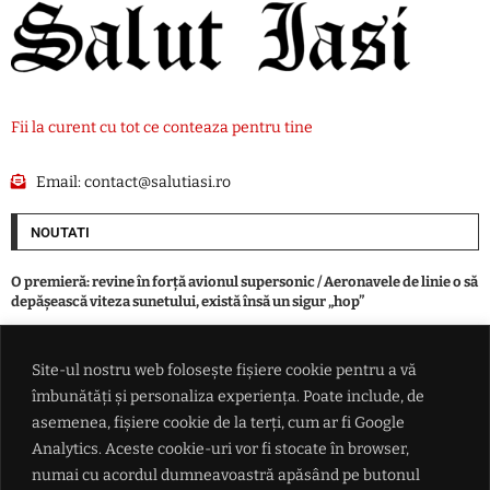
Fii la curent cu tot ce conteaza pentru tine
Email:
contact@salutiasi.ro
NOUTATI
O premieră: revine în forță avionul supersonic / Aeronavele de linie o să
depășească viteza sunetului, există însă un sigur „hop”
Individ din Todirești, mai presus de LEGE. O angajată a primăriei, la un
Site-ul nostru web folosește fișiere cookie pentru a vă
pas de viol în biroul instituției: „S-a dezbrăcat gol-pușcă”
îmbunătăți și personaliza experiența. Poate include, de
asemenea, fișiere cookie de la terți, cum ar fi Google
Lovitură fără precedent pentru gigantul rețelelor sociale. Meta
Analytics. Aceste cookie-uri vor fi stocate în browser,
primește cea mai dură sancțiune dintr-un proces privind siguranța
numai cu acordul dumneavoastră apăsând pe butonul
copiilor