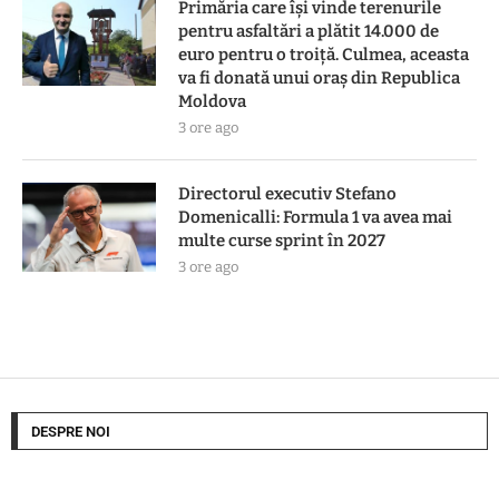
Primăria care își vinde terenurile
pentru asfaltări a plătit 14.000 de
euro pentru o troiță. Culmea, aceasta
va fi donată unui oraș din Republica
Moldova
3 ore ago
Directorul executiv Stefano
Domenicalli: Formula 1 va avea mai
multe curse sprint în 2027
3 ore ago
DESPRE NOI