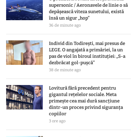
supersonic / Aeronavele de linie o să
depășească viteza sunetului, există
însă un sigur „hop”
36 de minute ago
Individ din Todirești, mai presus de
LEGE. O angajată a primăriei, la un
pas de viol în biroul instituției: „S-a
dezbrăcat gol-pușcă”
38 de minute ago
Lovitură fără precedent pentru
gigantul rețelelor sociale. Meta
primește cea mai dură sancțiune
dintr-un proces privind siguranța
copiilor
3 ore ago