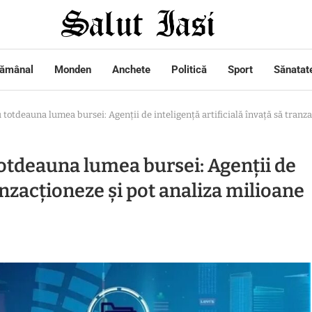
tămânal
Monden
Anchete
Politică
Sport
Sănatat
totdeauna lumea bursei: Agenții de inteligență artificială învață să tranza
otdeauna lumea bursei: Agenții de
ranzacționeze și pot analiza milioane