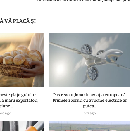
Ă VĂ PLACĂ ȘI
peste piața grâului:
Pas revoluționar în aviația europeană.
la marii exportatori,
Primele zboruri cu avioane electrice ar
siune...
putea...
ore ago
o zi ago