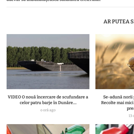
AR PUTEA S
VIDEO O nouă încercare de scufundare a
Se-adună norii 
celor patru barje în Dunăre....
Recolte mai mici 
pre
o oră ago
13 