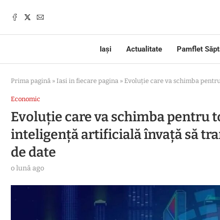
Iași
Actualitate
Pamflet Săp
Prima pagină
»
Iasi in fiecare pagina
»
Evoluție care va schimba pentru 
Economic
Evoluție care va schimba pentru t
inteligență artificială învață să t
de date
o lună ago