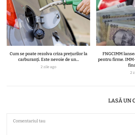
Cum se poate rezolva criza prețurilor la
FNGCIMM lansea
carburanți. Este nevoie de un...
pentru firme. IMM-
fina
2 zile ago
2 z
LASĂ UN 