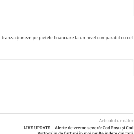
să tranzacţioneze pe pieţele financiare la un nivel comparabil cu cel
Articolul următor
LIVE UPDATE – Alerte de vreme severă: Cod Roșu și Cod
Portocaliu de furtuni în mai multe județe din țară