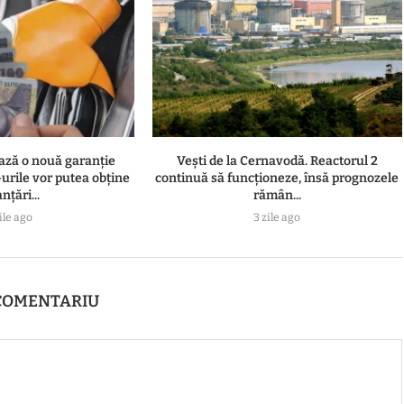
ză o nouă garanție
Vești de la Cernavodă. Reactorul 2
urile vor putea obține
continuă să funcționeze, însă prognozele
nțări...
rămân...
ile ago
3 zile ago
COMENTARIU