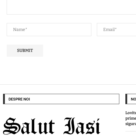
DESPRE NOI
NO
Lovit
prime
sigur