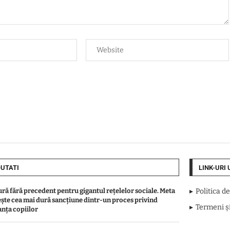
UTATI
LINK-URI 
ură fără precedent pentru gigantul rețelelor sociale. Meta
Politica d
ște cea mai dură sancțiune dintr-un proces privind
Termeni și
anța copiilor