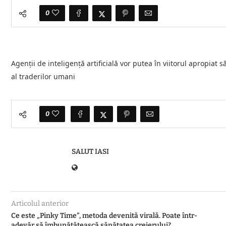
0
Agenţii de inteligenţă artificială vor putea în viitorul apropiat 
al traderilor umani
0
SALUT IASI
Articolul anterior
Ce este „Pinky Time”, metoda devenită virală. Poate într-
adevăr să îmbunătățească sănătatea creierului?