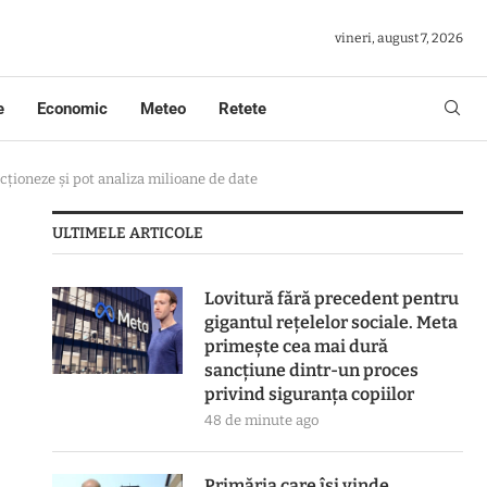
vineri, august 7, 2026
e
Economic
Meteo
Retete
cționeze și pot analiza milioane de date
ULTIMELE ARTICOLE
Lovitură fără precedent pentru
gigantul rețelelor sociale. Meta
primește cea mai dură
sancțiune dintr-un proces
privind siguranța copiilor
48 de minute ago
Primăria care își vinde