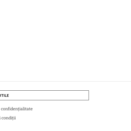
UTILE
e confidențialitate
 condiții