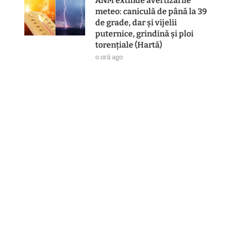
ANM extinde avertizările
meteo: caniculă de până la 39
de grade, dar și vijelii
puternice, grindină și ploi
torențiale (Hartă)
o oră ago