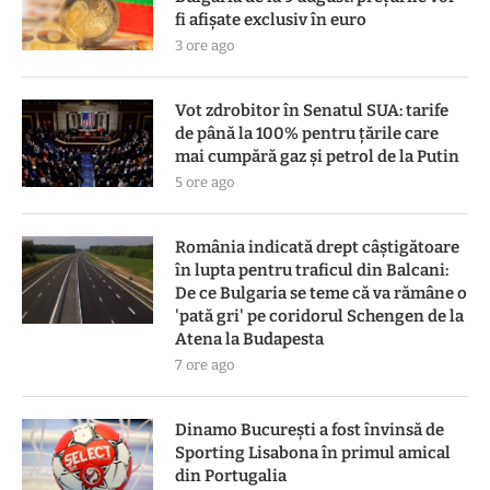
fi afișate exclusiv în euro
3 ore ago
Vot zdrobitor în Senatul SUA: tarife
de până la 100% pentru țările care
mai cumpără gaz și petrol de la Putin
5 ore ago
România indicată drept câștigătoare
în lupta pentru traficul din Balcani:
De ce Bulgaria se teme că va rămâne o
'pată gri' pe coridorul Schengen de la
Atena la Budapesta
7 ore ago
Dinamo București a fost învinsă de
Sporting Lisabona în primul amical
din Portugalia