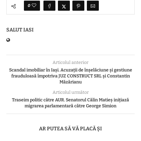
0
SALUT IASI
Articolul anterior
Scandal imobiliar în Iași. Acuzații de înșelăciune și gestiune
frauduloasă împotriva JUZ CONSTRUCT SRL și Constantin
Măzărianu
Articolul următor
Traseim politic către AUR. Senatorul Călin Matieș inițiază
migrarea parlamentară către George Simion
AR PUTEA SĂ VĂ PLACĂ ȘI