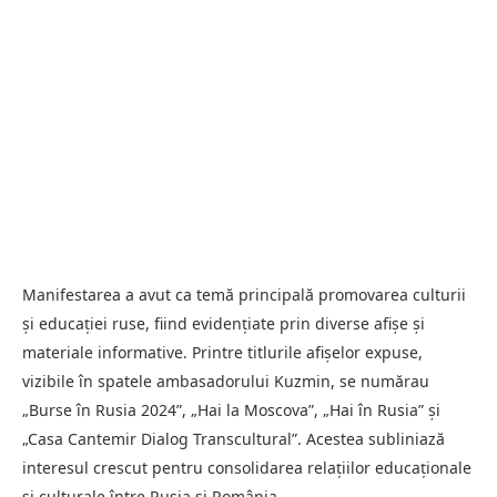
Manifestarea a avut ca temă principală promovarea culturii
și educației ruse, fiind evidențiate prin diverse afișe și
materiale informative. Printre titlurile afișelor expuse,
vizibile în spatele ambasadorului Kuzmin, se numărau
„Burse în Rusia 2024”, „Hai la Moscova”, „Hai în Rusia” și
„Casa Cantemir Dialog Transcultural”. Acestea subliniază
interesul crescut pentru consolidarea relațiilor educaționale
și culturale între Rusia și România.