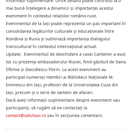
informații suplimentare. Orice detaliu poate contribui la o
mai bună înțelegere a dinamicii și importanței acestui
eveniment în contextul relațiilor româno-ruse.
Evenimentul de la Iași poate reprezenta un pas important în
consolidarea legăturilor culturale și educaționale între
România și Rusia și subliniază importanța dialogului
transcultural în contextul internațional actual.
Update: Evenimentul de deschidere a casei Cantemir a avut
loc cu prezența ambasadorului Rusiei, fiind găzduit de Dana
Eftimie și Dascălescu Florin. La acest eveniment au
participat numeroși membri ai Bibliotecii Naționale M.
Eminescu din Iași, profesori de la Universitatea Cuza din
Iași, precum și o serie de oameni de afaceri.
Dacă aveți informații suplimentare despre eveniment sau
participanți, vă rugăm să ne contactați la
contact@salutiasi.ro
sau în secțiunea comentarii.