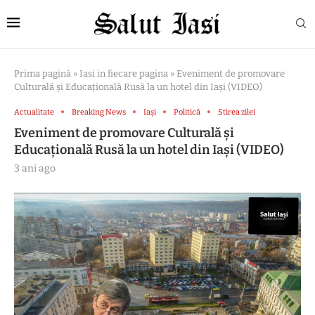
Prima pagină
»
Iasi in fiecare pagina
»
Eveniment de promovare
Culturală și Educațională Rusă la un hotel din Iași (VIDEO)
Actualitate
Breaking News
Iași
Politică
Stirea zilei
Eveniment de promovare Culturală și
Educațională Rusă la un hotel din Iași (VIDEO)
3 ani ago