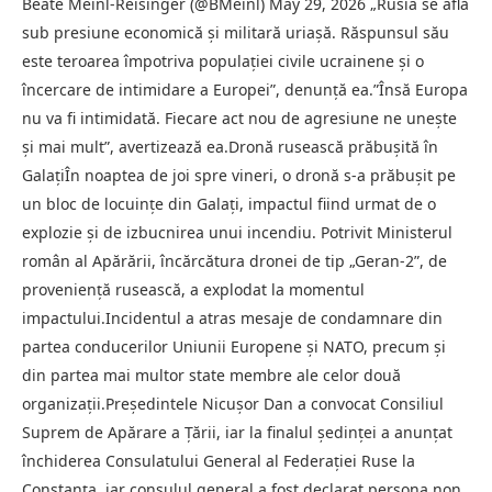
Beate Meinl-Reisinger (@BMeinl) May 29, 2026 „Rusia se află
sub presiune economică şi militară uriaşă. Răspunsul său
este teroarea împotriva populaţiei civile ucrainene şi o
încercare de intimidare a Europei”, denunţă ea.”Însă Europa
nu va fi intimidată. Fiecare act nou de agresiune ne uneşte
şi mai mult”, avertizează ea.Dronă rusească prăbușită în
GalațiÎn noaptea de joi spre vineri, o dronă s-a prăbuşit pe
un bloc de locuinţe din Galaţi, impactul fiind urmat de o
explozie şi de izbucnirea unui incendiu. Potrivit Ministerul
român al Apărării, încărcătura dronei de tip „Geran-2”, de
provenienţă rusească, a explodat la momentul
impactului.Incidentul a atras mesaje de condamnare din
partea conducerilor Uniunii Europene şi NATO, precum şi
din partea mai multor state membre ale celor două
organizaţii.Preşedintele Nicuşor Dan a convocat Consiliul
Suprem de Apărare a Ţării, iar la finalul şedinţei a anunţat
închiderea Consulatului General al Federaţiei Ruse la
Constanţa, iar consulul general a fost declarat persona non