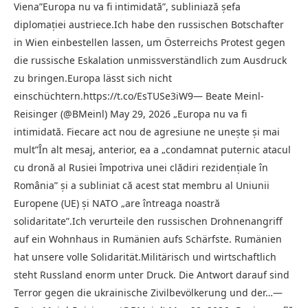
Viena”Europa nu va fi intimidată”, subliniază şefa
diplomaţiei austriece.Ich habe den russischen Botschafter
in Wien einbestellen lassen, um Österreichs Protest gegen
die russische Eskalation unmissverständlich zum Ausdruck
zu bringen.Europa lässt sich nicht
einschüchtern.https://t.co/EsTUSe3iW9— Beate Meinl-
Reisinger (@BMeinl) May 29, 2026 „Europa nu va fi
intimidată. Fiecare act nou de agresiune ne uneşte şi mai
mult”În alt mesaj, anterior, ea a „condamnat puternic atacul
cu dronă al Rusiei împotriva unei clădiri rezidenţiale în
România” şi a subliniat că acest stat membru al Uniunii
Europene (UE) şi NATO „are întreaga noastră
solidaritate”.Ich verurteile den russischen Drohnenangriff
auf ein Wohnhaus in Rumänien aufs Schärfste. Rumänien
hat unsere volle Solidarität.Militärisch und wirtschaftlich
steht Russland enorm unter Druck. Die Antwort darauf sind
Terror gegen die ukrainische Zivilbevölkerung und der…—