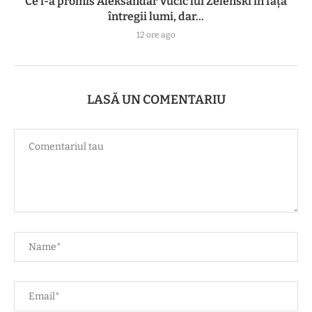
Ce i-a promis Aleksandar Vučić lui Zelenski în fața
întregii lumi, dar...
12 ore ago
LASĂ UN COMENTARIU