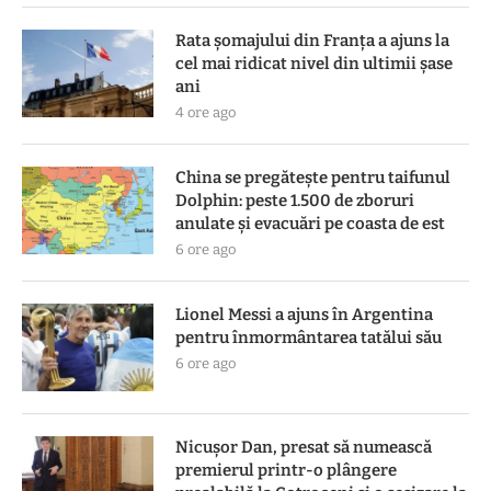
Rata șomajului din Franța a ajuns la
cel mai ridicat nivel din ultimii șase
ani
4 ore ago
China se pregătește pentru taifunul
Dolphin: peste 1.500 de zboruri
anulate și evacuări pe coasta de est
6 ore ago
Lionel Messi a ajuns în Argentina
pentru înmormântarea tatălui său
6 ore ago
Nicușor Dan, presat să numească
premierul printr-o plângere