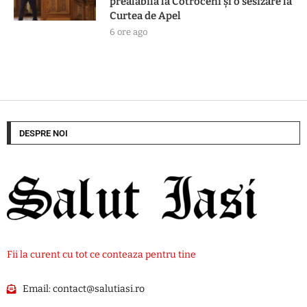
prealabilă la Cotroceni și o sesizare la
Curtea de Apel
6 ore ago
DESPRE NOI
Fii la curent cu tot ce conteaza pentru tine
Email:
contact@salutiasi.ro