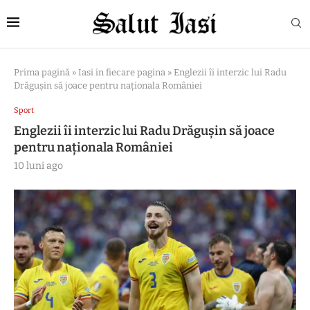
Prima pagină
»
Iasi in fiecare pagina
»
Englezii îi interzic lui Radu
Drăgușin să joace pentru naționala României
Sport
Englezii îi interzic lui Radu Drăgușin să joace
pentru naționala României
10 luni ago