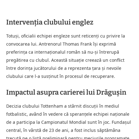
Intervenția clubului englez
Totuși, oficialii echipei engleze sunt reticenți cu privire la
convocarea lui. Antrenorul Thomas Frank își exprimă
preferința ca internaționalul român să nu-și întrerupă
pregătirea cu clubul. Această situație creează un conflict
între dorința jucătorului de a reprezenta țara și nevoile
clubului care l-a susținut în procesul de recuperare.
Impactul asupra carierei lui Drăgușin
Decizia clubului Tottenham a stârnit discuții în mediul
fotbalistic, având în vedere că speranțele echipei naționale
de a participa la Campionatul Mondial sunt în joc. Fundașul
central, în vârstă de 23 de ani, a fost inclus săptămâna
trecută pe o listă preliminară pentru meciurile programate