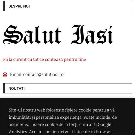
DESPRE NOI
Fii la curent cu tot ce conteaza pentru tine
Email:
contact@salutiasi.ro
NOUTATI
Iranul avertizează că Strâmtoarea Ormuz va rămâne închisă până când
SUA va accepta "toate condiţiile" puse de Teheran
Site-ul nostru web folosește fișiere cookie pentru a vă
îmbunătăți și personaliza experiența. Poate include, de
Rata șomajului din Franța a ajuns la cel mai ridicat nivel din ultimii șase
asemenea, fișiere cookie de la terți, cum ar fi Google
ani
Analytics. Aceste cookie-uri vor fi stocate în browser,