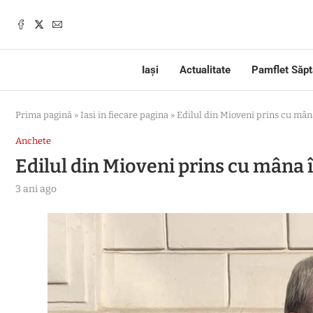
Iași
Actualitate
Pamflet Săp
Prima pagină
»
Iasi in fiecare pagina
»
Edilul din Mioveni prins cu mân
Anchete
Edilul din Mioveni prins cu mâna 
3 ani ago