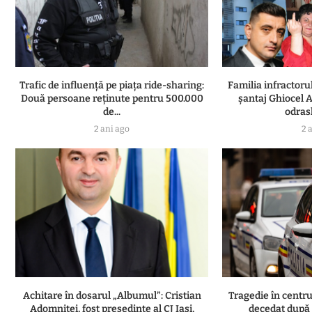
Trafic de influență pe piața ride-sharing:
Familia infractor
Două persoane reținute pentru 500.000
șantaj Ghiocel A
de...
odrasl
2 ani ago
2 
Achitare în dosarul „Albumul”: Cristian
Tragedie în centru
Adomniţei, fost preşedinte al CJ Iaşi,
decedat după o