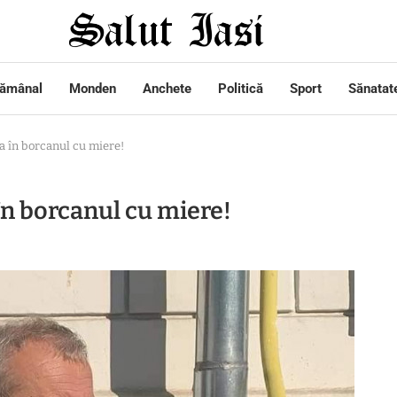
tămânal
Monden
Anchete
Politică
Sport
Sănatat
a în borcanul cu miere!
în borcanul cu miere!