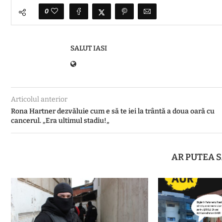
0
SALUT IASI
Articolul anterior
Rona Hartner dezvăluie cum e să te iei la trântă a doua oară cu
cancerul. „Era ultimul stadiu!„
AR PUTEA S