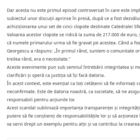
Dar acesta nu este primul episod controversat în care este impl
subiectul unor discuții aprinse în presă, după ce a fost dezvălu
achiziționarea unui set de cinci clopote destinate Catedralei Sfin
Valoarea acestor clopote se ridică la suma de 217.000 de euro, ș
că numele primarului urma să fie gravat pe acestea. Când a fost î
Georgescu a răspuns: „În primul rând, suntem o comunitate orto
treilea rând, era o necesitate.”
Aceste evenimente pun sub semnul întrebării integritatea și mo
clarificări și speră ca justiția să își facă datoria.
În acest context, este esențial ca toți cetățenii să fie informați 
neconfirmate. Este de datoria noastră, ca societate, să ne asigură
responsabili pentru acțiunile lor.
Acest scandal subliniază importanța transparenței și integrității 
putere să fie conștienți de responsabilitățile lor și să acționeze
va servi drept un exemplu pentru alții și va contribui la creare