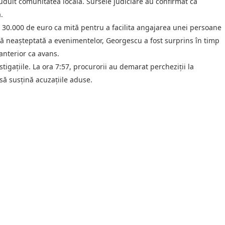
uduit comunitatea locală. Sursele judiciare au confirmat că
.
de 30.000 de euro ca mită pentru a facilita angajarea unei persoane
tură neașteptată a evenimentelor, Georgescu a fost surprins în timp
anterior ca avans.
tigațiile. La ora 7:57, procurorii au demarat percheziții la
să susțină acuzațiile aduse.