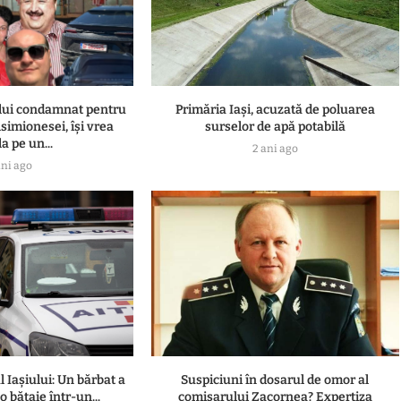
ului condamnat pentru
Primăria Iași, acuzată de poluarea
simionesei, își vrea
surselor de apă potabilă
a pe un...
2 ani ago
ani ago
l Iașiului: Un bărbat a
Suspiciuni în dosarul de omor al
 bătaie într-un...
comisarului Zacornea? Expertiza