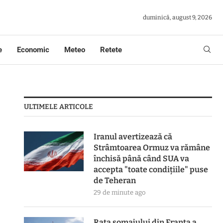
duminică, august 9, 2026
e
Economic
Meteo
Retete
ULTIMELE ARTICOLE
Iranul avertizează că
Strâmtoarea Ormuz va rămâne
închisă până când SUA va
accepta "toate condiţiile" puse
de Teheran
29 de minute ago
Rata șomajului din Franța a