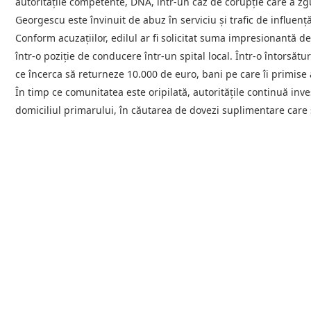
autoritățile competente, DNA, într-un caz de corupție care a zg
Georgescu este învinuit de abuz în serviciu și trafic de influență
Conform acuzațiilor, edilul ar fi solicitat suma impresionantă 
într-o poziție de conducere într-un spital local. Într-o întorsă
ce încerca să returneze 10.000 de euro, bani pe care îi primise 
În timp ce comunitatea este oripilată, autoritățile continuă inves
domiciliul primarului, în căutarea de dovezi suplimentare care 