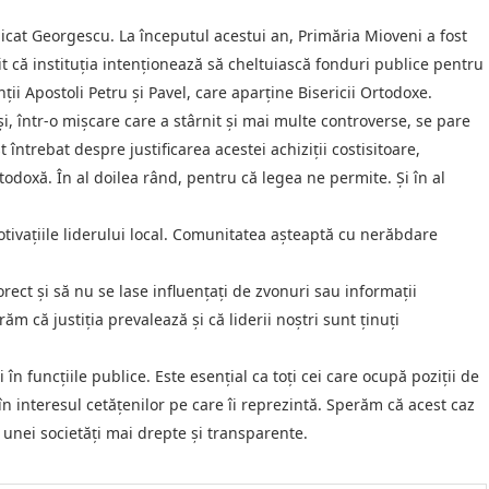
icat Georgescu. La începutul acestui an, Primăria Mioveni a fost
it că instituția intenționează să cheltuiască fonduri publice pentru
ții Apostoli Petru și Pavel, care aparține Bisericii Ortodoxe.
i, într-o mișcare care a stârnit și mai multe controverse, se pare
ntrebat despre justificarea acestei achiziții costisitoare,
doxă. În al doilea rând, pentru că legea ne permite. Și în al
tivațiile liderului local. Comunitatea așteaptă cu nerăbdare
corect și să nu se lase influențați de zvonuri sau informații
m că justiția prevalează și că liderii noștri sunt ținuți
în funcțiile publice. Este esențial ca toți cei care ocupă poziții de
 în interesul cetățenilor pe care îi reprezintă. Sperăm că acest caz
a unei societăți mai drepte și transparente.