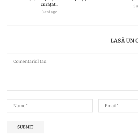
curăţat...
3 
3 ani ago
LASĂ UN 