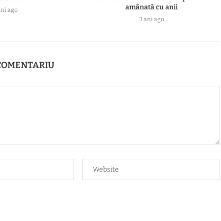
amânată cu anii
ani ago
3 ani ago
COMENTARIU