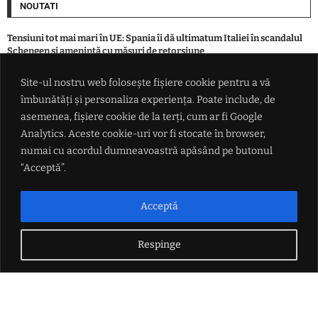
NOUTATI
Tensiuni tot mai mari în UE: Spania îi dă ultimatum Italiei în scandalul
Schengen și amenință cu măsuri de retorsiune
Site-ul nostru web folosește fișiere cookie pentru a vă
Bărbat încarcerat după o condamnare pentru conducere sub influența
îmbunătăți și personaliza experiența. Poate include, de
alcoolului. Tânără cercetată pentru furt dintr-un magazin din Iași
asemenea, fișiere cookie de la terți, cum ar fi Google
Analytics. Aceste cookie-uri vor fi stocate în browser,
Fernando Alonso cere un nou contract de 80 de milioane de euro la
numai cu acordul dumneavoastră apăsând pe butonul
Aston Martin
“Acceptă”.
Eugen Tomac, critici dure la adresa Guvernului: „Lipsa de competență
ne-a adus în acest punct”. Bilă neagră pentru banii partidelor în plină
Acceptă
austeritate
Respinge
LINK-URI UTILE
Politica de confidențialitate
Termeni și condiții