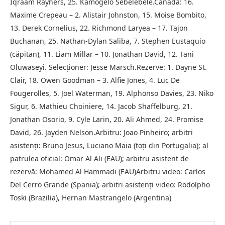
Iqraam Rayners, 25. Kamogelo Sebelebele.Canada: 16.
Maxime Crepeau – 2. Alistair Johnston, 15. Moise Bombito,
13. Derek Cornelius, 22. Richmond Laryea – 17. Tajon
Buchanan, 25. Nathan-Dylan Saliba, 7. Stephen Eustaquio
(căpitan), 11. Liam Millar – 10. Jonathan David, 12. Tani
Oluwaseyi. Selecţioner: Jesse Marsch.Rezerve: 1. Dayne St.
Clair, 18. Owen Goodman – 3. Alfie Jones, 4. Luc De
Fougerolles, 5. Joel Waterman, 19. Alphonso Davies, 23. Niko
Sigur, 6. Mathieu Choiniere, 14. Jacob Shaffelburg, 21.
Jonathan Osorio, 9. Cyle Larin, 20. Ali Ahmed, 24. Promise
David, 26. Jayden Nelson.Arbitru: Joao Pinheiro; arbitri
asistenţi: Bruno Jesus, Luciano Maia (toţi din Portugalia); al
patrulea oficial: Omar Al Ali (EAU); arbitru asistent de
rezervă: Mohamed Al Hammadi (EAU)Arbitru video: Carlos
Del Cerro Grande (Spania); arbitri asistenţi video: Rodolpho
Toski (Brazilia), Hernan Mastrangelo (Argentina)