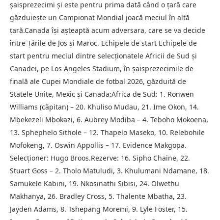
șaisprezecimi și este pentru prima dată când o țară care
găzduiește un Campionat Mondial joacă meciul în altă
țară.Canada își așteaptă acum adversara, care se va decide
între Țările de Jos și Maroc. Echipele de start Echipele de
start pentru meciul dintre selecţionatele Africii de Sud şi
Canadei, pe Los Angeles Stadium, în şaisprezecimile de
finală ale Cupei Mondiale de fotbal 2026, găzduită de
Statele Unite, Mexic şi Canada:Africa de Sud: 1. Ronwen
Williams (căpitan) – 20. Khuliso Mudau, 21. Ime Okon, 14.
Mbekezeli Mbokazi, 6. Aubrey Modiba – 4. Teboho Mokoena,
13. Sphephelo Sithole – 12. Thapelo Maseko, 10. Relebohile
Mofokeng, 7. Oswin Appollis – 17. Evidence Makgopa.
Selecţioner: Hugo Broos.Rezerve: 16. Sipho Chaine, 22.
Stuart Goss – 2. Tholo Matuludi, 3. Khulumani Ndamane, 18.
Samukele Kabini, 19. Nkosinathi Sibisi, 24. Olwethu
Makhanya, 26. Bradley Cross, 5. Thalente Mbatha, 23.
Jayden Adams, 8. Tshepang Moremi, 9. Lyle Foster, 15.