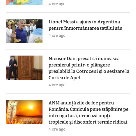
4 ore ago
Lionel Messi a ajuns în Argentina
pentru înmormântarea tatălui său
4 ore ago
Nicușor Dan, presat să numească
premierul printr-o plângere
prealabilă la Cotroceni și o sesizare la
Curtea de Apel
4 ore ago
ANM anunță zile de foc pentru
România: Canicula pune stăpânire pe
întreaga țară, urmează nopți
tropicale și disconfort termic ridicat
4 ore ago