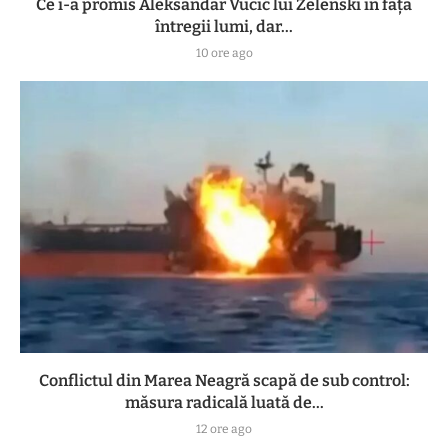
Ce i-a promis Aleksandar Vučić lui Zelenski în fața
întregii lumi, dar...
10 ore ago
Conflictul din Marea Neagră scapă de sub control:
măsura radicală luată de...
12 ore ago