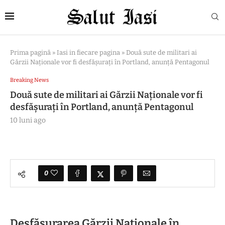
Prima pagină
»
Iasi in fiecare pagina
»
Două sute de militari ai
Gărzii Naţionale vor fi desfăşuraţi în Portland, anunță Pentagonul
Breaking News
Două sute de militari ai Gărzii Naţionale vor fi
desfăşuraţi în Portland, anunță Pentagonul
10 luni ago
0
Desfășurarea Gărzii Naționale în