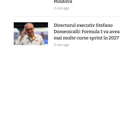
Moldova
3 ore ago
Directorul executiv Stefano
Domenicalli: Formula 1 va avea
mai multe curse sprint în 2027
3 ore ago