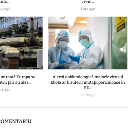
ură...
vrem...
ore ago
5 ore ago
ape toată Europa se
Alertă epidemiologică majoră: virusul
ru ţări au ales...
Ebola ar fi suferit mutații periculoase în
RD...
ore ago
11 ore ago
COMENTARIU