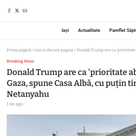
Iași
Actualitate
Pamflet Săp
Prima pagină
»
Iasi in fiecare pagina
»
Donald Trump are ca 'prioritate 
Breaking News
Donald Trump are ca 'prioritate a
Gaza, spune Casa Albă, cu puțin ti
Netanyahu
1 an ago