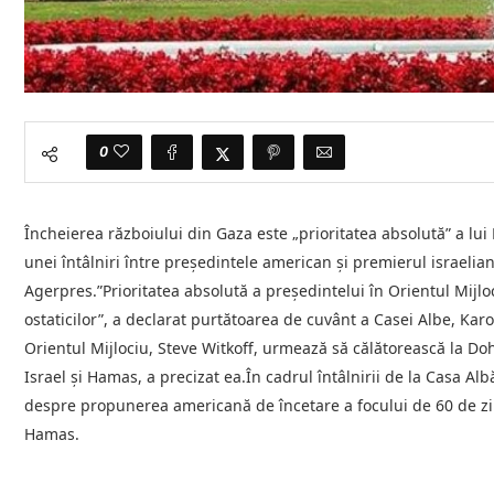
0
Încheierea războiului din Gaza este „prioritatea absolută” a lui
unei întâlniri între preşedintele american şi premierul israel
Agerpres.”Prioritatea absolută a preşedintelui în Orientul Mijlo
ostaticilor”, a declarat purtătoarea de cuvânt a Casei Albe, Kar
Orientul Mijlociu, Steve Witkoff, urmează să călătorească la Doh
Israel şi Hamas, a precizat ea.În cadrul întâlnirii de la Casa 
despre propunerea americană de încetare a focului de 60 de zile
Hamas.