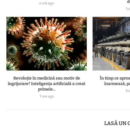
d
o oră ago
3 
Revoluție în medicină sau motiv de
În timp ce apro
îngrijorare? Inteligența artificială a creat
înarmează, pat
primele...
9 
7 ore ago
LASĂ UN 