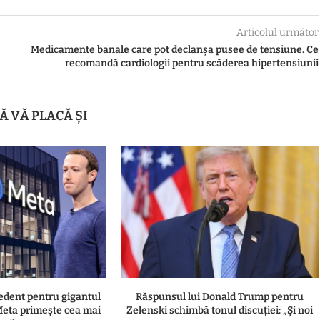
Articolul următor
Medicamente banale care pot declanșa pusee de tensiune. Ce
recomandă cardiologii pentru scăderea hipertensiunii
Ă VĂ PLACĂ ȘI
cedent pentru gigantul
Răspunsul lui Donald Trump pentru
 Meta primește cea mai
Zelenski schimbă tonul discuției: „Și noi