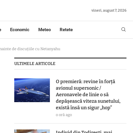
vineri, august 7, 2026
e
Economic
Meteo
Retete
înainte de discuțiile cu Netanyahu
ULTIMELE ARTICOLE
O premieră: revine în forță
avionul supersonic /
Aeronavele de linie o să
depășească viteza sunetului,
există însă un sigur „hop”
o oră ago
Individ din Todirești, mai