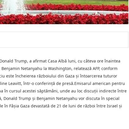
 Donald Trump, a afirmat Casa Albă luni, cu câteva ore înaintea
ian Benjamin Netanyahu la Washington, relatează AFP, conform
ciu este încheierea războiului din Gaza şi întoarcerea tuturor
oline Leavitt, într-o conferinţă de presă.Emisarul american pentru
a în cursul acestei săptămâni, unde au loc discuţii indirecte între
Albă, Donald Trump şi Benjamin Netanyahu vor discuta în special
 în Fâşia Gaza devastată de 21 de luni de război între Israel şi