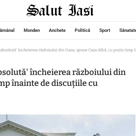
tămânal
Monden
Anchete
Politică
Sport
Sănatat
absolută' încheierea războiului din Gaza, spune Casa Albă, cu puțin timp 
bsolută' încheierea războiului din
mp înainte de discuțiile cu