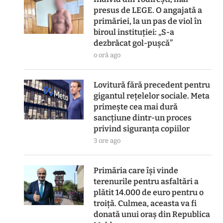
presus de LEGE. O angajată a
primăriei, la un pas de viol în
biroul instituției: „S-a
dezbrăcat gol-pușcă”
o oră ago
Lovitură fără precedent pentru
gigantul rețelelor sociale. Meta
primește cea mai dură
sancțiune dintr-un proces
privind siguranța copiilor
3 ore ago
Primăria care își vinde
terenurile pentru asfaltări a
plătit 14.000 de euro pentru o
troiță. Culmea, aceasta va fi
donată unui oraș din Republica