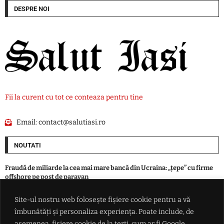
DESPRE NOI
Fii la curent cu tot ce conteaza pentru tine
Email:
contact@salutiasi.ro
NOUTATI
Fraudă de miliarde la cea mai mare bancă din Ucraina: „țepe” cu firme
offshore pe post de paravan
Site-ul nostru web folosește fișiere cookie pentru a vă
O premieră: revine în forță avionul supersonic / Aeronavele de linie o să
îmbunătăți și personaliza experiența. Poate include, de
depășească viteza sunetului, există însă un sigur „hop”
asemenea, fișiere cookie de la terți, cum ar fi Google