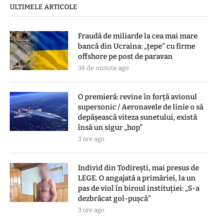
ULTIMELE ARTICOLE
Fraudă de miliarde la cea mai mare
bancă din Ucraina: „țepe” cu firme
offshore pe post de paravan
34 de minute ago
O premieră: revine în forță avionul
supersonic / Aeronavele de linie o să
depășească viteza sunetului, există
însă un sigur „hop”
3 ore ago
Individ din Todirești, mai presus de
LEGE. O angajată a primăriei, la un
pas de viol în biroul instituției: „S-a
dezbrăcat gol-pușcă”
3 ore ago