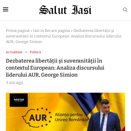
Prima pagină
»
Iasi in fiecare pagina
»
Dezbaterea libertății și
suveranității în contextul European: Analiza discursului liderului
AUR, George Simion
Actualitate
Politică
Dezbaterea libertății și suveranității în
contextul European: Analiza discursului
liderului AUR, George Simion
3 ani ago