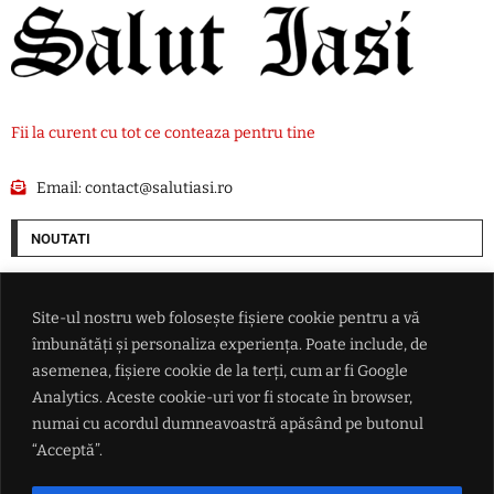
Fii la curent cu tot ce conteaza pentru tine
Email:
contact@salutiasi.ro
NOUTATI
Rata șomajului din Franța a ajuns la cel mai ridicat nivel din ultimii șase
ani
Site-ul nostru web folosește fișiere cookie pentru a vă
îmbunătăți și personaliza experiența. Poate include, de
China se pregătește pentru taifunul Dolphin: peste 1.500 de zboruri
asemenea, fișiere cookie de la terți, cum ar fi Google
anulate și evacuări pe coasta de est
Analytics. Aceste cookie-uri vor fi stocate în browser,
numai cu acordul dumneavoastră apăsând pe butonul
Lionel Messi a ajuns în Argentina pentru înmormântarea tatălui său
“Acceptă”.