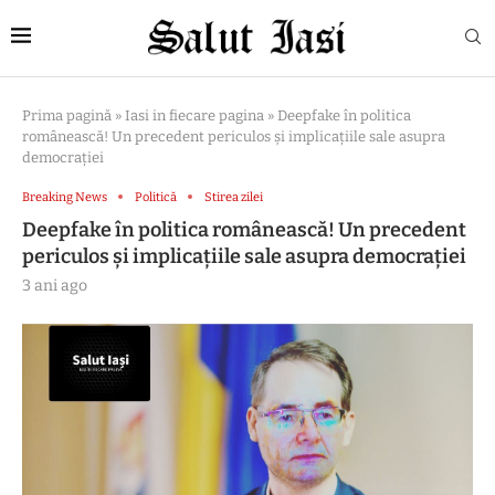
Prima pagină
»
Iasi in fiecare pagina
»
Deepfake în politica
românească! Un precedent periculos și implicațiile sale asupra
democrației
Breaking News
Politică
Stirea zilei
Deepfake în politica românească! Un precedent
periculos și implicațiile sale asupra democrației
3 ani ago