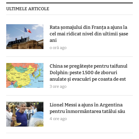
ULTIMELE ARTICOLE
Rata șomajului din Franța a ajuns la
cel mai ridicat nivel din ultimii șase
ani
o oră ago
China se pregătește pentru taifunul
Dolphin: peste 1.500 de zboruri
anulate și evacuări pe coasta de est
3 ore ago
Lionel Messi a ajuns în Argentina
pentru înmormântarea tatălui său
4 ore ago