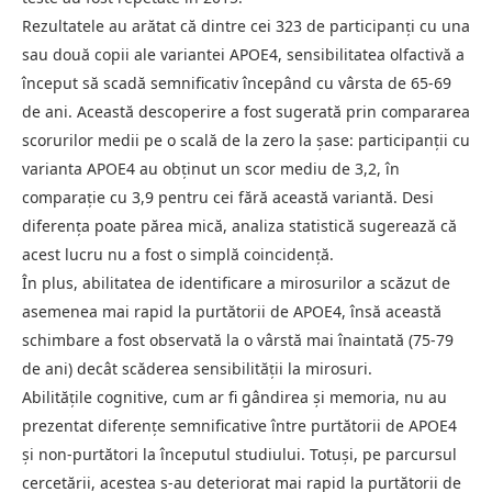
Rezultatele au arătat că dintre cei 323 de participanți cu una
sau două copii ale variantei APOE4, sensibilitatea olfactivă a
început să scadă semnificativ începând cu vârsta de 65-69
de ani. Această descoperire a fost sugerată prin compararea
scorurilor medii pe o scală de la zero la șase: participanții cu
varianta APOE4 au obținut un scor mediu de 3,2, în
comparație cu 3,9 pentru cei fără această variantă. Desi
diferența poate părea mică, analiza statistică sugerează că
acest lucru nu a fost o simplă coincidență.
În plus, abilitatea de identificare a mirosurilor a scăzut de
asemenea mai rapid la purtătorii de APOE4, însă această
schimbare a fost observată la o vârstă mai înaintată (75-79
de ani) decât scăderea sensibilității la mirosuri.
Abilitățile cognitive, cum ar fi gândirea și memoria, nu au
prezentat diferențe semnificative între purtătorii de APOE4
și non-purtători la începutul studiului. Totuși, pe parcursul
cercetării, acestea s-au deteriorat mai rapid la purtătorii de