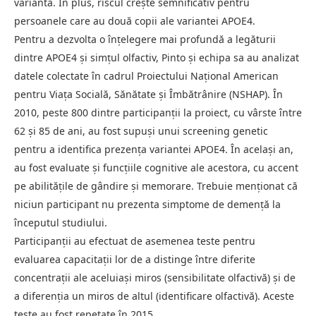
variantă. În plus, riscul crește semnificativ pentru
persoanele care au două copii ale variantei APOE4.
Pentru a dezvolta o înțelegere mai profundă a legăturii
dintre APOE4 și simțul olfactiv, Pinto și echipa sa au analizat
datele colectate în cadrul Proiectului Național American
pentru Viața Socială, Sănătate și Îmbătrânire (NSHAP). În
2010, peste 800 dintre participanții la proiect, cu vârste între
62 și 85 de ani, au fost supuși unui screening genetic
pentru a identifica prezența variantei APOE4. În același an,
au fost evaluate și funcțiile cognitive ale acestora, cu accent
pe abilitățile de gândire și memorare. Trebuie menționat că
niciun participant nu prezenta simptome de demență la
începutul studiului.
Participanții au efectuat de asemenea teste pentru
evaluarea capacitații lor de a distinge între diferite
concentrații ale aceluiași miros (sensibilitate olfactivă) și de
a diferenția un miros de altul (identificare olfactivă). Aceste
teste au fost repetate în 2015.