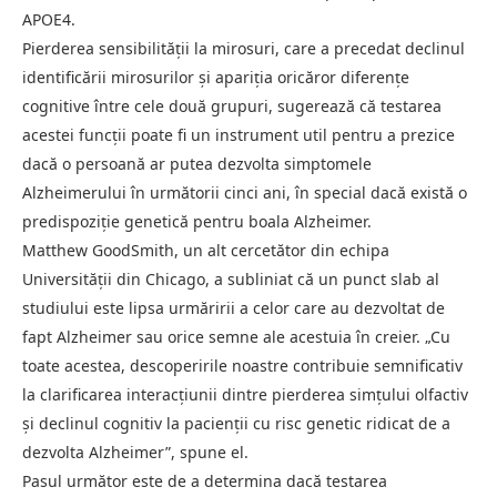
APOE4.
Pierderea sensibilității la mirosuri, care a precedat declinul
identificării mirosurilor și apariția oricăror diferențe
cognitive între cele două grupuri, sugerează că testarea
acestei funcții poate fi un instrument util pentru a prezice
dacă o persoană ar putea dezvolta simptomele
Alzheimerului în următorii cinci ani, în special dacă există o
predispoziție genetică pentru boala Alzheimer.
Matthew GoodSmith, un alt cercetător din echipa
Universității din Chicago, a subliniat că un punct slab al
studiului este lipsa urmăririi a celor care au dezvoltat de
fapt Alzheimer sau orice semne ale acestuia în creier. „Cu
toate acestea, descoperirile noastre contribuie semnificativ
la clarificarea interacțiunii dintre pierderea simțului olfactiv
și declinul cognitiv la pacienții cu risc genetic ridicat de a
dezvolta Alzheimer”, spune el.
Pasul următor este de a determina dacă testarea