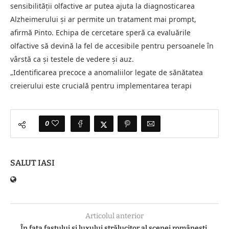
sensibilității olfactive ar putea ajuta la diagnosticarea
Alzheimerului și ar permite un tratament mai prompt,
afirmă Pinto. Echipa de cercetare speră ca evaluările
olfactive să devină la fel de accesibile pentru persoanele în
vârstă ca și testele de vedere și auz.
„Identificarea precoce a anomaliilor legate de sănătatea
creierului este crucială pentru implementarea terapi
0
SALUT IASI
Articolul anterior
În fața fastului și luxului strălucitor al scenei românești,