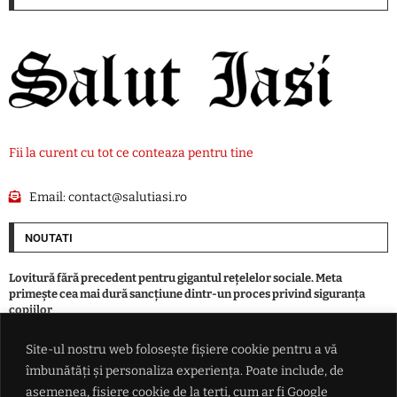
Fii la curent cu tot ce conteaza pentru tine
Email:
contact@salutiasi.ro
NOUTATI
Lovitură fără precedent pentru gigantul rețelelor sociale. Meta
primește cea mai dură sancțiune dintr-un proces privind siguranța
copiilor
Site-ul nostru web folosește fișiere cookie pentru a vă
Primăria care își vinde terenurile pentru asfaltări a plătit 14.000 de
îmbunătăți și personaliza experiența. Poate include, de
euro pentru o troiță. Culmea, aceasta va fi donată unui oraș din
Republica Moldova
asemenea, fișiere cookie de la terți, cum ar fi Google