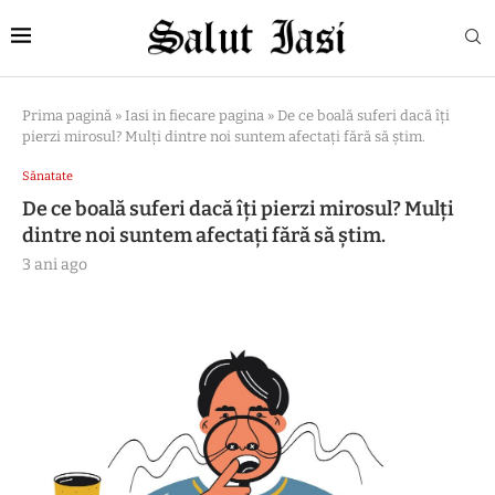
Prima pagină
»
Iasi in fiecare pagina
»
De ce boală suferi dacă îți
pierzi mirosul? Mulți dintre noi suntem afectați fără să știm.
Sănatate
De ce boală suferi dacă îți pierzi mirosul? Mulți
dintre noi suntem afectați fără să știm.
3 ani ago