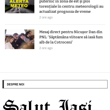
puternic în zona de est și ploi
torențiale în centru: meteorologii au
actualizat prognoza de vreme
2 ore ago
Mesaj direct pentru Nicușor Dan din
PNL: 'Săptămâna viitoare să iasă fum
alb de la Cotroceni'
2 ore ago
DESPRE NOI