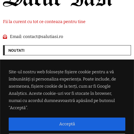
Fii la curent cu tot ce conteaza pentru tine
Email:
contact@salutiasi.ro
NOUTATI
Ucraina lovește două rafinării din Rusia într-un atac cu aproape 400 de
drone
Site-ul nostru web folosește fișiere cookie pentru a vă
îmbunătăți și personaliza experiența. Poate include, de
Președintele federației argentiniene a vorbit despre viitorul lui Lionel
asemenea, fișiere cookie de la terți, cum ar fi Google
Messi
Analytics. Aceste cookie-uri vor fi stocate în browser,
numai cu acordul dumneavoastră apăsând pe butonul
Petrișor Peiu trimite Curtea de Conturi peste Diana Buzoianu
“Acceptă”.
HARTĂ Caniculă în sudul țării, vânt puternic în zona de est și ploi
Acceptă
torențiale în centru: meteorologii au actualizat prognoza de vreme