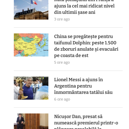
ajuns la cel mai ridicat nivel
din ultimii șase ani
3 ore ago
China se pregătește pentru
taifunul Dolphin: peste 1.500
de zboruri anulate și evacuări
pe coasta de est
5 ore ago
Lionel Messi a ajuns în
Argentina pentru
înmormântarea tatălui său
6 ore ago
Nicușor Dan, presat să
numească premierul printr-o