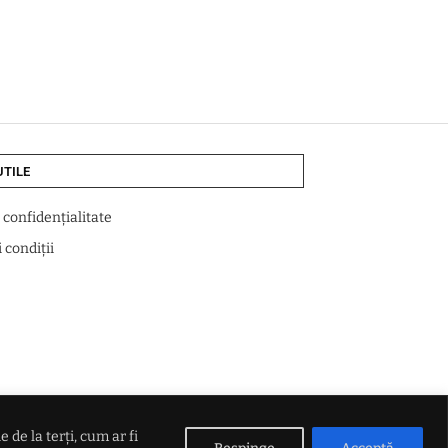
UTILE
e confidențialitate
 condiții
de la terți, cum ar fi