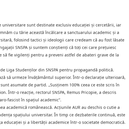
 universitare sunt destinate exclusiv educației și cercetării, iar
damnăm cu tărie această încălcare a sanctuarului academic și a
itară, folosind tactici și ideologii care credeam că au fost lăsate
ngajații SNSPA și suntem conștienți că toți cei care prețuiesc
 să fie vigilenți pentru a preveni astfel de abateri grave de la
 de Liga Studenților din SNSPA pentru propagandă politică.
ază să urmeze învățământul superior. Într-o declarație ulterioară,
e sunt asumate de partid. „Susținem 100% ceea ce este scris în
on. Într-o reacție, rectorul SNSPA, Remus Pricopie, a descris
aro-fascist în spațiul academic”.
lumea academică românească. Acțiunile AUR au deschis o cutie a
ența spațiului universitar. În timp ce dezbaterile continuă, este
a educației și a libertății academice într-o societate democratică.