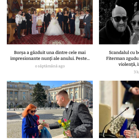
Borșa a găzduit una dintre cele mai
Scandalul cu b
impresionante nunți ale anului. Peste...
Fiterman zgudui
violență, i
o săptămână ago
3 l