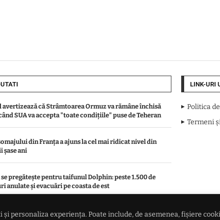
UTATI
LINK-URI 
l avertizează că Strâmtoarea Ormuz va rămâne închisă
Politica d
când SUA va accepta "toate condiţiile" puse de Teheran
Termeni și
omajului din Franța a ajuns la cel mai ridicat nivel din
i șase ani
 se pregătește pentru taifunul Dolphin: peste 1.500 de
ri anulate și evacuări pe coasta de est
l Messi a ajuns în Argentina pentru înmormântarea tatălui
 și personaliza experiența. Poate include, de asemenea, fișiere cookie 