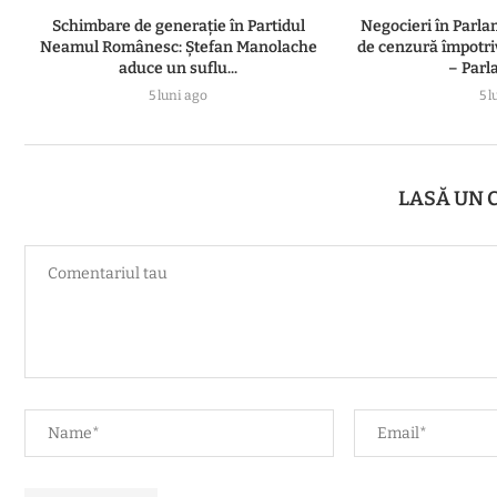
Schimbare de generație în Partidul
Negocieri în Parl
Neamul Românesc: Ștefan Manolache
de cenzură împotri
aduce un suflu...
– Parl
5 luni ago
5 l
LASĂ UN 