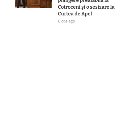
plângere prealabilă la
Cotroceni și o sesizare la
Curtea de Apel
6 ore ago