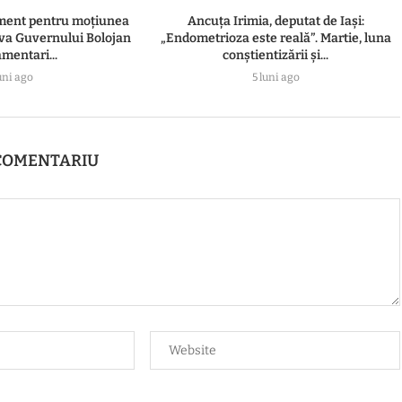
ament pentru moțiunea
Ancuța Irimia, deputat de Iași:
va Guvernului Bolojan
„Endometrioza este reală”. Martie, luna
amentari...
conștientizării și...
uni ago
5 luni ago
COMENTARIU