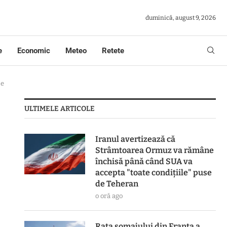
duminică, august 9, 2026
e
Economic
Meteo
Retete
ce
ULTIMELE ARTICOLE
Iranul avertizează că
Strâmtoarea Ormuz va rămâne
închisă până când SUA va
accepta "toate condiţiile" puse
de Teheran
o oră ago
Rata șomajului din Franța a