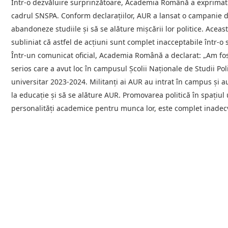
Într-o dezvăluire surprinzătoare, Academia Română a exprimat 
cadrul SNSPA. Conform declarațiilor, AUR a lansat o campanie d
abandoneze studiile și să se alăture mișcării lor politice. Ace
subliniat că astfel de acțiuni sunt complet inacceptabile într-o
Într-un comunicat oficial, Academia Română a declarat: „Am fos
serios care a avut loc în campusul Școlii Naționale de Studii Pol
universitar 2023-2024. Militanți ai AUR au intrat în campus și a
la educație și să se alăture AUR. Promovarea politică în spațiul 
personalități academice pentru munca lor, este complet inadec