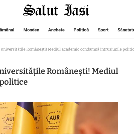
tămânal
Monden
Anchete
Politică
Sport
Sănatat
 universitățile Românești! Mediul academic condamnă intruziunile politi
niversitățile Românești! Mediul
olitice