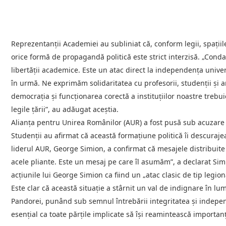
Reprezentanții Academiei au subliniat că, conform legii, spațiile
orice formă de propagandă politică este strict interzisă. „Con
libertății academice. Este un atac direct la independența univers
în urmă. Ne exprimăm solidaritatea cu profesorii, studenții și a
democrația și funcționarea corectă a instituțiilor noastre trebuie
legile țării”, au adăugat aceștia.
Alianța pentru Unirea Românilor (AUR) a fost pusă sub acuzare
Studenții au afirmat că această formațiune politică îi descuraje
liderul AUR, George Simion, a confirmat că mesajele distribuit
acele pliante. Este un mesaj pe care îl asumăm”, a declarat Simi
acțiunile lui George Simion ca fiind un „atac clasic de tip legion
Este clar că această situație a stârnit un val de indignare în 
Pandorei, punând sub semnul întrebării integritatea și independ
esențial ca toate părțile implicate să își reamintească importanț