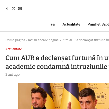
Iași
Actualitate
Pamflet Săp
Prima pagină
»
Iasi in fiecare pagina
»
Cum AUR a declanșat furtună în
Actualitate
Cum AUR a declanșat furtună în u
academic condamnă intruziunile p
3 ani ago