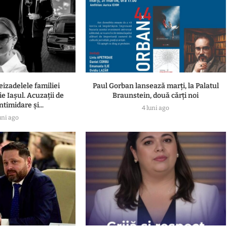
eizadelele familiei
Paul Gorban lansează marți, la Palatul
e Iașul. Acuzații de
Braunstein, două cărți noi
ntimidare și...
4 luni ago
uni ago