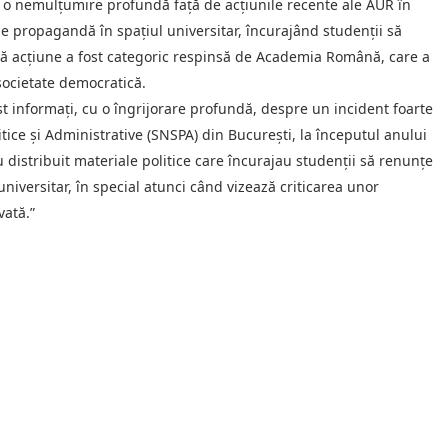
o nemulțumire profundă față de acțiunile recente ale AUR în
e propagandă în spațiul universitar, încurajând studenții să
astă acțiune a fost categoric respinsă de Academia Română, care a
 societate democratică.
t informați, cu o îngrijorare profundă, despre un incident foarte
itice și Administrative (SNSPA) din București, la începutul anului
u distribuit materiale politice care încurajau studenții să renunțe
universitar, în special atunci când vizează criticarea unor
vată.”