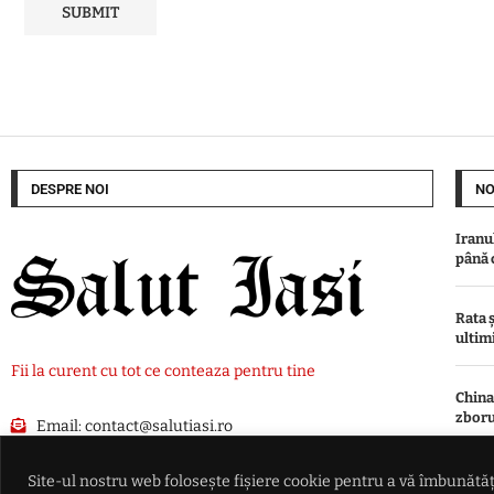
DESPRE NOI
NO
Iranu
până 
Rata ș
ultimi
Fii la curent cu tot ce conteaza pentru tine
China
zboru
Email:
contact@salutiasi.ro
Lione
Site-ul nostru web folosește fișiere cookie pentru a vă îmbunătăți