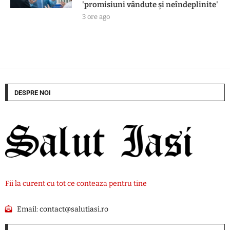
'promisiuni vândute și neîndeplinite'
3 ore ago
DESPRE NOI
Fii la curent cu tot ce conteaza pentru tine
Email:
contact@salutiasi.ro