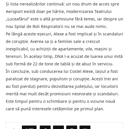
Și lista nerealizărilor continuă: un nou drum de acces spre
Aeroport există doar pe hârtie, modernizarea Teatrului
„Luceafărul” este o altă promisiune fără temei, iar despre un
nou Spital de Boli Respiratorii nu se mai aude nimic.
Pe lângă aceste eșecuri, Alexe a fost implicat și în scandaluri
de corupție. Averea sa și a familiei sale a crescut
inexplicabil, cu achiziții de apartamente, vile, mașini și
terenuri. În același timp, DNA l-a acuzat de luarea unui mită
sub formă de 22 de tone de tablă și de abuz în serviciu.
În concluzie, sub conducerea lui Costel Alexe, Iașiul a fost
paralizat de stagnare, populism și corupție. Acești trei ani
au fost pierduți pentru dezvoltarea județului, iar locuitorii
merită mai mult decât promisiuni neonorate și scandaluri.
Este timpul pentru o schimbare și pentru o viziune nouă
care să pună interesele cetățenilor pe primul plan.