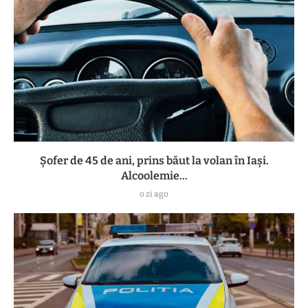
Șofer de 45 de ani, prins băut la volan în Iași.
Alcoolemie...
o zi ago