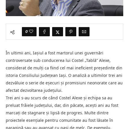
0
În ultimii ani, Iașiul a fost martorul unei guvernări
controversate sub conducerea lui Costel „Tablă” Alexe,
considerat de mulți ca fiind cel mai ineficient președinte din
istoria Consiliului Județean Iași. O analiză a ultimilor trei ani
dezvăluie o serie de eșecuri și promisiuni neonorate care au
afectat dezvoltarea județului.
Trei ani s-au scurs de când Costel Alexe și echipa sa au
preluat frâiele județului, dar, din păcate, acești ani au fost
marcați de stagnare și lipsă de progres. Multe dintre
proiectele esențiale pentru comunitate au fost lăsate în
paragină sau au avansat cu pași de melc. De exemplu,