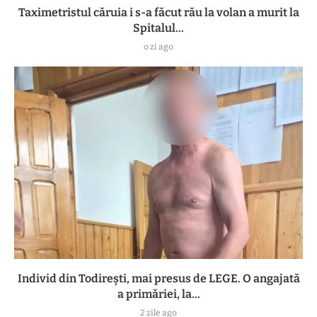
Taximetristul căruia i s-a făcut rău la volan a murit la
Spitalul...
o zi ago
Individ din Todirești, mai presus de LEGE. O angajată
a primăriei, la...
2 zile ago