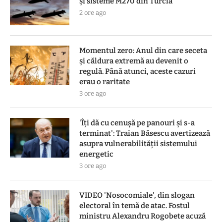
și sisteme M270 din Turcia
2 ore ago
Momentul zero: Anul din care seceta
și căldura extremă au devenit o
regulă. Până atunci, aceste cazuri
erau o raritate
3 ore ago
'Îți dă cu cenușă pe panouri și s-a
terminat': Traian Băsescu avertizează
asupra vulnerabilității sistemului
energetic
3 ore ago
VIDEO 'Nosocomiale', din slogan
electoral în temă de atac. Fostul
ministru Alexandru Rogobete acuză