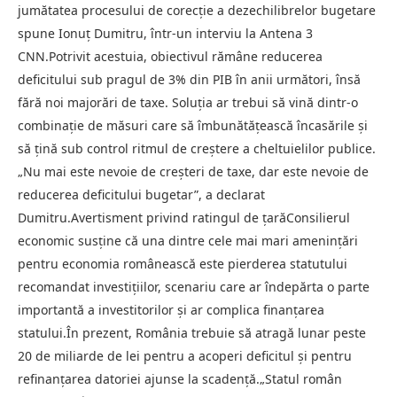
jumătatea procesului de corecție a dezechilibrelor bugetare
spune Ionuț Dumitru, într-un interviu la Antena 3
CNN.Potrivit acestuia, obiectivul rămâne reducerea
deficitului sub pragul de 3% din PIB în anii următori, însă
fără noi majorări de taxe. Soluția ar trebui să vină dintr-o
combinație de măsuri care să îmbunătățească încasările și
să țină sub control ritmul de creștere a cheltuielilor publice.
„Nu mai este nevoie de creșteri de taxe, dar este nevoie de
reducerea deficitului bugetar”, a declarat
Dumitru.Avertisment privind ratingul de țarăConsilierul
economic susține că una dintre cele mai mari amenințări
pentru economia românească este pierderea statutului
recomandat investițiilor, scenariu care ar îndepărta o parte
importantă a investitorilor și ar complica finanțarea
statului.În prezent, România trebuie să atragă lunar peste
20 de miliarde de lei pentru a acoperi deficitul și pentru
refinanțarea datoriei ajunse la scadență.„Statul român