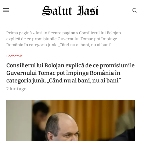
Prima pagină
»
Iasi in fiecare pagina
»
Consilierul lui Bolojan
explică de ce promisiunile Guvernului Tomac pot împinge
România în categoria junk. „Când nu ai bani, nu ai bani”
Economic
Consilierul lui Bolojan explică de ce promisiunile
Guvernului Tomac pot împinge România în
categoria junk. „Când nu ai bani, nu ai bani”
2 luni ago