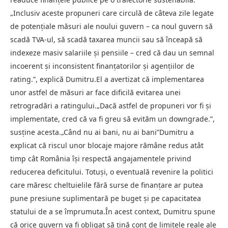
„Inclusiv aceste propuneri care circulă de câteva zile legate
de potențiale măsuri ale noului guvern – ca noul guvern să
scadă TVA-ul, să scadă taxarea muncii sau să înceapă să
indexeze masiv salariile și pensiile – cred că dau un semnal
incoerent și inconsistent finanțatorilor și agențiilor de
rating.”, explică Dumitru.El a avertizat că implementarea
unor astfel de măsuri ar face dificilă evitarea unei
retrogradări a ratingului.„Dacă astfel de propuneri vor fi și
implementate, cred că va fi greu să evităm un downgrade.”,
susține acesta.„Când nu ai bani, nu ai bani”Dumitru a
explicat că riscul unor blocaje majore rămâne redus atât
timp cât România își respectă angajamentele privind
reducerea deficitului. Totuși, o eventuală revenire la politici
care măresc cheltuielile fără surse de finanțare ar putea
pune presiune suplimentară pe buget și pe capacitatea
statului de a se împrumuta.În acest context, Dumitru spune
că orice guvern va fi obligat să țină cont de limitele reale ale