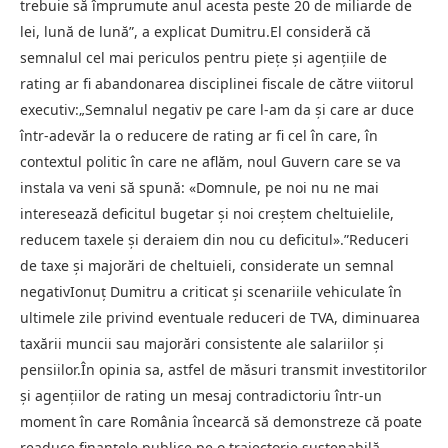
trebuie să împrumute anul acesta peste 20 de miliarde de
lei, lună de lună”, a explicat Dumitru.El consideră că
semnalul cel mai periculos pentru piețe și agențiile de
rating ar fi abandonarea disciplinei fiscale de către viitorul
executiv:„Semnalul negativ pe care l-am da și care ar duce
într-adevăr la o reducere de rating ar fi cel în care, în
contextul politic în care ne aflăm, noul Guvern care se va
instala va veni să spună: «Domnule, pe noi nu ne mai
interesează deficitul bugetar și noi creștem cheltuielile,
reducem taxele și deraiem din nou cu deficitul».”Reduceri
de taxe și majorări de cheltuieli, considerate un semnal
negativIonuț Dumitru a criticat și scenariile vehiculate în
ultimele zile privind eventuale reduceri de TVA, diminuarea
taxării muncii sau majorări consistente ale salariilor și
pensiilor.În opinia sa, astfel de măsuri transmit investitorilor
și agențiilor de rating un mesaj contradictoriu într-un
moment în care România încearcă să demonstreze că poate
readuce finanțele publice pe o traiectorie sustenabilă.