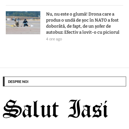
Nu, nu este o glumă! Drona care a
produs o undă de șoc în NATO a fost
doborâtă, de fapt, de un șofer de
autobuz: Efectiv a lovit-o cu piciorul
4 ore ago
DESPRE NOI