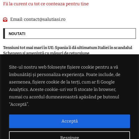
Fii la curent cu tot ce conteaza pentru tine
Email:
contact@salutiasi.ro
NOUTATI
Tensiuni tot mai mari în UE: Spania îi dă ultimatum Italiei în scandalul
Schengen și amenință cu măsuri de retorsiune
Site-ul nostru web folosește fișiere cookie pentru a vă
Bărbat încarcerat după o condamnare pentru conducere sub influența
îmbunătăți și personaliza experiența. Poate include, de
alcoolului. Tânără cercetată pentru furt dintr-un magazin din Iași
asemenea, fișiere cookie de la terți, cum ar fi Google
Analytics. Aceste cookie-uri vor fi stocate în browser,
Fernando Alonso cere un nou contract de 80 de milioane de euro la
numai cu acordul dumneavoastră apăsând pe butonul
Aston Martin
“Acceptă”.
Eugen Tomac, critici dure la adresa Guvernului: „Lipsa de competență
ne-a adus în acest punct”. Bilă neagră pentru banii partidelor în plină
Acceptă
austeritate
Respinge