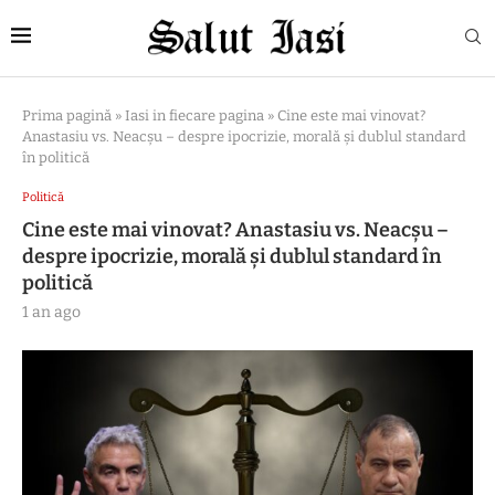
Prima pagină
»
Iasi in fiecare pagina
»
Cine este mai vinovat?
Anastasiu vs. Neacșu – despre ipocrizie, morală și dublul standard
în politică
Politică
Cine este mai vinovat? Anastasiu vs. Neacșu –
despre ipocrizie, morală și dublul standard în
politică
1 an ago