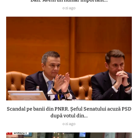
o zi ago
Scandal pe banii din PNRR. Șeful Senatului acuză PSD
după votul din...
o zi ago