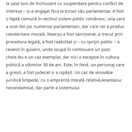
la șase luni de închisoare cu suspendare pentru conflict de
interese – și-a angajat fiica la biroul său parlamentar. A fost
o faptă comună în vechiul sistem politic românesc, una care
a scos din joc numeroși parlamentari, dar care rar a produs
consternare morală. Neacșu a fost sancționat, a trecut prin
procedura legală, a fost reabilitat și – cu sprijin politic – a
revenit în guvern, unde ocupă în continuare un post-
cheie.Nu e un caz exemplar, dar nici o excepție în cultura
politică a ultimilor 30 de ani. Este, în fond, un personaj care
a greșit, a fost judecat și a ispășit. Un caz de vinovăție
juridică limpede, cu o amprentă morală relativă.Anastasiu:
necondamnat, dar parte a sistemului