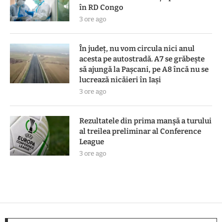
în RD Congo
3 ore ago
În județ, nu vom circula nici anul
acesta pe autostradă. A7 se grăbește
să ajungă la Pașcani, pe A8 încă nu se
lucrează nicăieri în Iași
3 ore ago
Rezultatele din prima manşă a turului
al treilea preliminar al Conference
League
3 ore ago