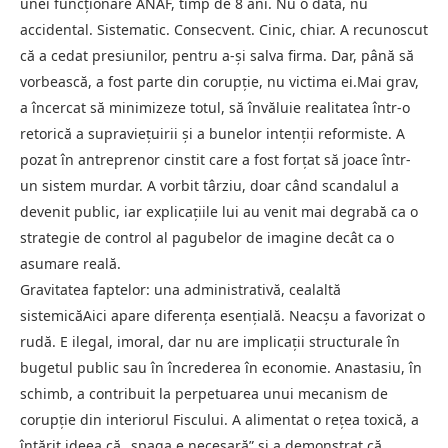
unei funcționare ANAF, timp de 8 ani. Nu o dată, nu
accidental. Sistematic. Consecvent. Cinic, chiar. A recunoscut
că a cedat presiunilor, pentru a-și salva firma. Dar, până să
vorbească, a fost parte din corupție, nu victima ei.Mai grav,
a încercat să minimizeze totul, să învăluie realitatea într-o
retorică a supraviețuirii și a bunelor intenții reformiste. A
pozat în antreprenor cinstit care a fost forțat să joace într-
un sistem murdar. A vorbit târziu, doar când scandalul a
devenit public, iar explicațiile lui au venit mai degrabă ca o
strategie de control al pagubelor de imagine decât ca o
asumare reală.
Gravitatea faptelor: una administrativă, cealaltă
sistemicăAici apare diferența esențială. Neacșu a favorizat o
rudă. E ilegal, imoral, dar nu are implicații structurale în
bugetul public sau în încrederea în economie. Anastasiu, în
schimb, a contribuit la perpetuarea unui mecanism de
corupție din interiorul Fiscului. A alimentat o rețea toxică, a
întărit ideea că „șpaga e necesară” și a demonstrat că