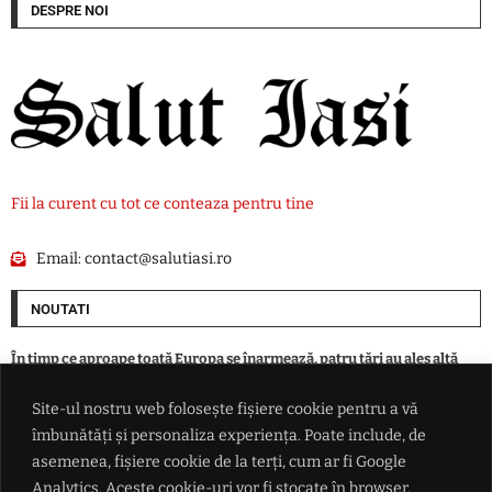
DESPRE NOI
Fii la curent cu tot ce conteaza pentru tine
Email:
contact@salutiasi.ro
NOUTATI
În timp ce aproape toată Europa se înarmează, patru ţări au ales altă
cale în faţa ameninţării ruse
Site-ul nostru web folosește fișiere cookie pentru a vă
îmbunătăți și personaliza experiența. Poate include, de
Eclipsa parțială de Soare din 12 august, vizibilă și din România. Unde se
vede cel mai bine și la ce oră începe
asemenea, fișiere cookie de la terți, cum ar fi Google
Analytics. Aceste cookie-uri vor fi stocate în browser,