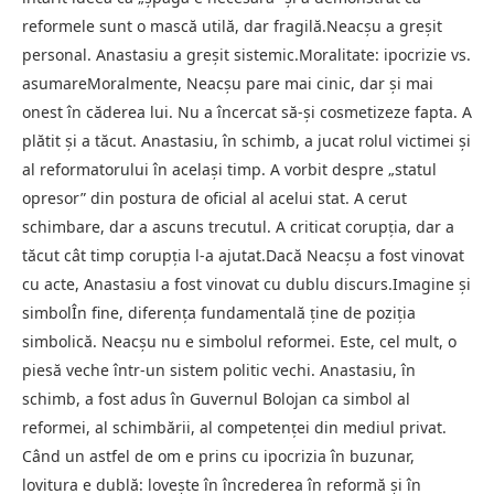
reformele sunt o mască utilă, dar fragilă.Neacșu a greșit
personal. Anastasiu a greșit sistemic.Moralitate: ipocrizie vs.
asumareMoralmente, Neacșu pare mai cinic, dar și mai
onest în căderea lui. Nu a încercat să-și cosmetizeze fapta. A
plătit și a tăcut. Anastasiu, în schimb, a jucat rolul victimei și
al reformatorului în același timp. A vorbit despre „statul
opresor” din postura de oficial al acelui stat. A cerut
schimbare, dar a ascuns trecutul. A criticat corupția, dar a
tăcut cât timp corupția l-a ajutat.Dacă Neacșu a fost vinovat
cu acte, Anastasiu a fost vinovat cu dublu discurs.Imagine și
simbolÎn fine, diferența fundamentală ține de poziția
simbolică. Neacșu nu e simbolul reformei. Este, cel mult, o
piesă veche într-un sistem politic vechi. Anastasiu, în
schimb, a fost adus în Guvernul Bolojan ca simbol al
reformei, al schimbării, al competenței din mediul privat.
Când un astfel de om e prins cu ipocrizia în buzunar,
lovitura e dublă: lovește în încrederea în reformă și în