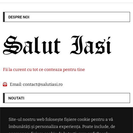
DESPRE NOI
Fii la curent cu tot ce conteaza pentru tine
Email:
contact@salutiasi.ro
NOUTATI
Conflictul din Marea Neagră scapă de sub control: măsura radicală
luată de Ankara după ce două nave au fost lovite de drone
Site-ul nostru web folosește fișiere cookie pentru a vă
îmbunătăți și personaliza experiența. Poate include, de
Echipa de handbal feminin CSM Bucureşti a câştigat Cupa Dunărea