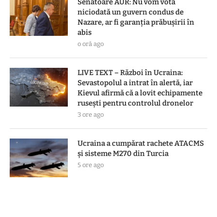
Senatoare AUR: Nu vom vota
niciodată un guvern condus de
Nazare, ar fi garanția prăbușirii în
abis
o oră ago
LIVE TEXT – Război în Ucraina:
Sevastopolul a intrat în alertă, iar
Kievul afirmă că a lovit echipamente
rusești pentru controlul dronelor
3 ore ago
Ucraina a cumpărat rachete ATACMS
și sisteme M270 din Turcia
5 ore ago