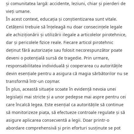
și comunitatea largă: accidente, leziuni, chiar și pierderi de
vieți umane.
În acest context, educația și conștientizarea sunt vitale.
Cetățenii trebuie să înțeleagă nu doar consecințele legale
ale achiziționării și utilizării ilegale a articolelor pirotehnice,
dar și pericolele fizice reale. Fiecare articol pirotehnic
deținut fără autorizație sau folosit necorespunzător poate
deveni o potențială sursă de tragedie. Prin urmare,
responsabilitatea individuală și cooperarea cu autoritățile
devin esențiale pentru a asigura că magia sărbătorilor nu se
transformă într-un coșmar.
În plus, această situație scoate în evidență nevoia unei
legislații mai stricte și a unor pedepse mai aspre pentru cei
care încalcă legea. Este esențial ca autoritățile să continue
să monitorizeze piața, să efectueze controale regulate și să
asigure aplicarea consecventă a legii. Doar printr-o
abordare comprehensivă și prin eforturi susținute se pot