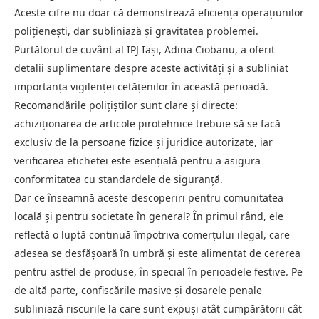
Aceste cifre nu doar că demonstrează eficiența operațiunilor
polițienești, dar subliniază și gravitatea problemei.
Purtătorul de cuvânt al IPJ Iași, Adina Ciobanu, a oferit
detalii suplimentare despre aceste activități și a subliniat
importanța vigilenței cetățenilor în această perioadă.
Recomandările polițiștilor sunt clare și directe:
achiziționarea de articole pirotehnice trebuie să se facă
exclusiv de la persoane fizice și juridice autorizate, iar
verificarea etichetei este esențială pentru a asigura
conformitatea cu standardele de siguranță.
Dar ce înseamnă aceste descoperiri pentru comunitatea
locală și pentru societate în general? În primul rând, ele
reflectă o luptă continuă împotriva comerțului ilegal, care
adesea se desfășoară în umbră și este alimentat de cererea
pentru astfel de produse, în special în perioadele festive. Pe
de altă parte, confiscările masive și dosarele penale
subliniază riscurile la care sunt expuși atât cumpărătorii cât