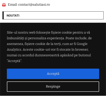
Email:
contact@salutiasi.ro
NOUTATI
Extrema dreaptă câștigă teren în Germania: AfD își mărește avansul
față de blocul de centru-dreapta al lui Friedrich Merz
Site-ul nostru web folosește fișiere cookie pentru a vă
îmbunătăți și personaliza experiența. Poate include, de
Donald Trump dă primul semnal despre succesorul său la Casa Albă:
asemenea, fișiere cookie de la terți, cum ar fi Google
'Trebuie să îl alegem pe J.D. Vance'
Analytics. Aceste cookie-uri vor fi stocate în browser,
numai cu acordul dumneavoastră apăsând pe butonul
Real Madrid a anunțat oficial transferul lui Yan Diomande
“Acceptă”.
Accident în Valea Seacă. Un șofer începător a ajuns cu autoturismul în
Acceptă
șanț din cauza unui câine
Respinge
LINK-URI UTILE
Politica de confidențialitate