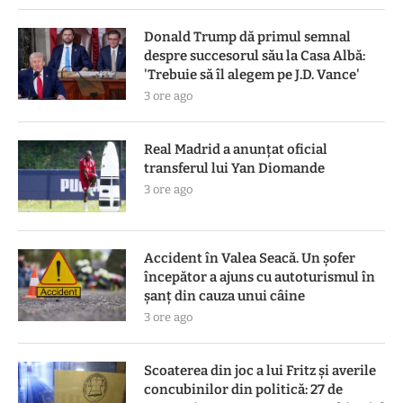
Donald Trump dă primul semnal
despre succesorul său la Casa Albă:
'Trebuie să îl alegem pe J.D. Vance'
3 ore ago
Real Madrid a anunțat oficial
transferul lui Yan Diomande
3 ore ago
Accident în Valea Seacă. Un șofer
începător a ajuns cu autoturismul în
șanț din cauza unui câine
3 ore ago
Scoaterea din joc a lui Fritz și averile
concubinilor din politică: 27 de