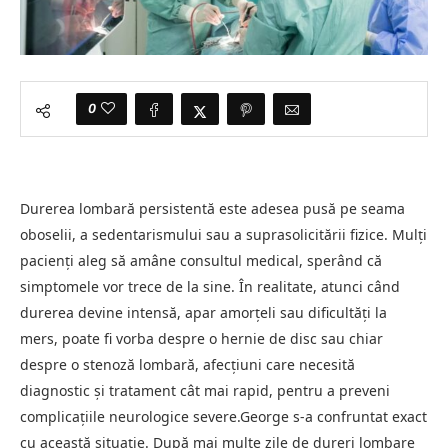
0
Durerea lombară persistentă este adesea pusă pe seama
oboselii, a sedentarismului sau a suprasolicitării fizice. Mulți
pacienți aleg să amâne consultul medical, sperând că
simptomele vor trece de la sine. În realitate, atunci când
durerea devine intensă, apar amorțeli sau dificultăți la
mers, poate fi vorba despre o hernie de disc sau chiar
despre o stenoză lombară, afecțiuni care necesită
diagnostic și tratament cât mai rapid, pentru a preveni
complicațiile neurologice severe.George s-a confruntat exact
cu această situație. După mai multe zile de dureri lombare