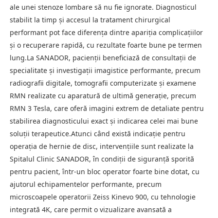
ale unei stenoze lombare să nu fie ignorate. Diagnosticul
stabilit la timp și accesul la tratament chirurgical
performant pot face diferența dintre apariția complicațiilor
și o recuperare rapidă, cu rezultate foarte bune pe termen
lung.La SANADOR, pacienții beneficiază de consultații de
specialitate și investigații imagistice performante, precum
radiografii digitale, tomografii computerizate și examene
RMN realizate cu aparatură de ultimă generație, precum
RMN 3 Tesla, care oferă imagini extrem de detaliate pentru
stabilirea diagnosticului exact și indicarea celei mai bune
soluții terapeutice.Atunci când există indicație pentru
operația de hernie de disc, intervențiile sunt realizate la
Spitalul Clinic SANADOR, în condiții de siguranță sporită
pentru pacient, într-un bloc operator foarte bine dotat, cu
ajutorul echipamentelor performante, precum
microscoapele operatorii Zeiss Kinevo 900, cu tehnologie
integrată 4K, care permit o vizualizare avansată a