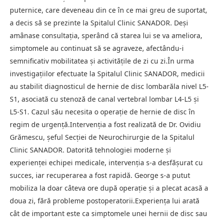
puternice, care deveneau din ce în ce mai greu de suportat,
a decis să se prezinte la Spitalul Clinic SANADOR. Deși
amânase consultația, sperând că starea lui se va ameliora,
simptomele au continuat să se agraveze, afectându-i
semnificativ mobilitatea și activitățile de zi cu zi.În urma
investigațiilor efectuate la Spitalul Clinic SANADOR, medicii
au stabilit diagnosticul de hernie de disc lombarăla nivel L5-
S1, asociată cu stenoză de canal vertebral lombar L4-L5 și
L5-S1. Cazul său necesita o operație de hernie de disc în
regim de urgență.Intervenția a fost realizată de Dr. Ovidiu
Grămescu, șeful Secției de Neurochirurgie de la Spitalul
Clinic SANADOR. Datorită tehnologiei moderne și
experienței echipei medicale, intervenția s-a desfășurat cu
succes, iar recuperarea a fost rapidă. George s-a putut
mobiliza la doar câteva ore după operație și a plecat acasă a
doua zi, fără probleme postoperatorii.Experiența lui arată
cât de important este ca simptomele unei hernii de disc sau