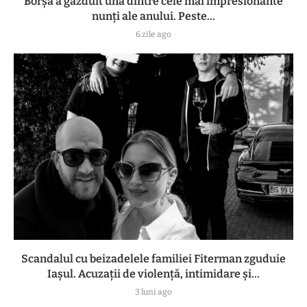
Borșa a găzduit una dintre cele mai impresionante
nunți ale anului. Peste...
6 zile ago
Scandalul cu beizadelele familiei Fiterman zguduie
Iașul. Acuzații de violență, intimidare și...
3 luni ago