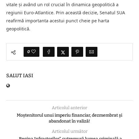
vitale și având un rol crucial în dinamica geopolitică a
regiunii Euro-Atlantice. Prin această decizie, Senatul SUA
reafirmă importanta acestui punct cheie pe harta
geopolitică.
0
SALUT IASI
Articolul anterior
Moștenitorul unui imperiu financiar, dezmembrat și
abandonat în valiză!
Articolul următor
„Regina Infractorilor” cutremură lumea criminală a