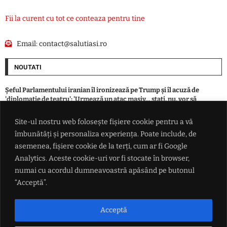
Fii la curent cu tot ce conteaza pentru tine
Email:
contact@salutiasi.ro
NOUTATI
Șeful Parlamentului iranian îl ironizează pe Trump și îl acuză de
'diplomație de teatru': 'Urmează un atac masiv… stați, nu, vor să
negocieze'
Site-ul nostru web folosește fișiere cookie pentru a vă
îmbunătăți și personaliza experiența. Poate include, de
Incendiu la o locuință din Boșteni, municipiul Pașcani. Intervenție a
pompierilor
asemenea, fișiere cookie de la terți, cum ar fi Google
Analytics. Aceste cookie-uri vor fi stocate în browser,
numai cu acordul dumneavoastră apăsând pe butonul
Vremea se dezlănțuie în București. De la temperaturi de foc la vijelii cu
rafale de peste 80 km/h
“Acceptă”.
Se-adună norii peste piața grâului: Recolte mai mici la marii
Acceptă
exportatori, presiune în creștere pe prețuri