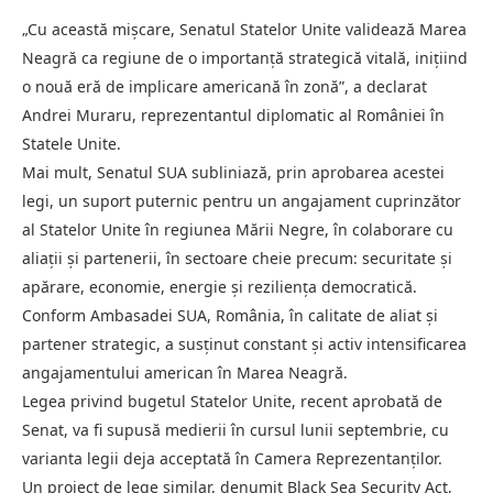
„Cu această mișcare, Senatul Statelor Unite validează Marea
Neagră ca regiune de o importanță strategică vitală, inițiind
o nouă eră de implicare americană în zonă”, a declarat
Andrei Muraru, reprezentantul diplomatic al României în
Statele Unite.
Mai mult, Senatul SUA subliniază, prin aprobarea acestei
legi, un suport puternic pentru un angajament cuprinzător
al Statelor Unite în regiunea Mării Negre, în colaborare cu
aliații și partenerii, în sectoare cheie precum: securitate și
apărare, economie, energie și reziliența democratică.
Conform Ambasadei SUA, România, în calitate de aliat și
partener strategic, a susținut constant și activ intensificarea
angajamentului american în Marea Neagră.
Legea privind bugetul Statelor Unite, recent aprobată de
Senat, va fi supusă medierii în cursul lunii septembrie, cu
varianta legii deja acceptată în Camera Reprezentanților.
Un proiect de lege similar, denumit Black Sea Security Act,