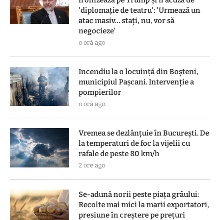
'diplomație de teatru': 'Urmează un
atac masiv… stați, nu, vor să
negocieze'
o oră ago
Incendiu la o locuință din Boșteni,
municipiul Pașcani. Intervenție a
pompierilor
o oră ago
Vremea se dezlănțuie în București. De
la temperaturi de foc la vijelii cu
rafale de peste 80 km/h
2 ore ago
Se-adună norii peste piața grâului:
Recolte mai mici la marii exportatori,
presiune în creștere pe prețuri