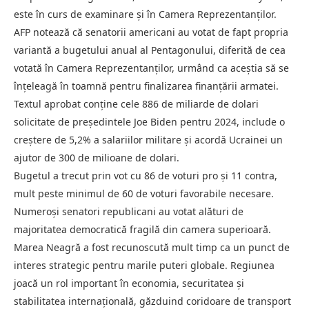
este în curs de examinare și în Camera Reprezentanților.
AFP notează că senatorii americani au votat de fapt propria
variantă a bugetului anual al Pentagonului, diferită de cea
votată în Camera Reprezentanților, urmând ca aceștia să se
înțeleagă în toamnă pentru finalizarea finanțării armatei.
Textul aprobat conține cele 886 de miliarde de dolari
solicitate de președintele Joe Biden pentru 2024, include o
creștere de 5,2% a salariilor militare și acordă Ucrainei un
ajutor de 300 de milioane de dolari.
Bugetul a trecut prin vot cu 86 de voturi pro și 11 contra,
mult peste minimul de 60 de voturi favorabile necesare.
Numeroși senatori republicani au votat alături de
majoritatea democratică fragilă din camera superioară.
Marea Neagră a fost recunoscută mult timp ca un punct de
interes strategic pentru marile puteri globale. Regiunea
joacă un rol important în economia, securitatea și
stabilitatea internațională, găzduind coridoare de transport