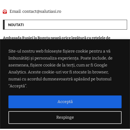
Email:
contact@salutiasi.ro
NOUTATI
Ambasada Rusiei la Bogota neagă orice legătură cu reţelele de
recrutare de mercenari columbieni
Site-ul nostru web folosește fișiere cookie pentru a vă
îmbunătăți și personaliza experiența. Poate include, de
Primăria Pașcani se delimitează de proiectul PNL privind jocurile de
noroc: „Subiectul este închis”
asemenea, fișiere cookie de la terți, cum ar fi Google
Analytics. Aceste cookie-uri vor fi stocate în browser,
numai cu acordul dumneavoastră apăsând pe butonul
De la Trieste la Palermo, toate oraşele mari ale Italiei sunt plasate sub
cod roşu de caniculă
“Acceptă”.
VIDEO Scene de groază în timpul unui live: Un influencer cu peste
Acceptă
650.000 de urmăritori a fost împușcat pe străzile din Mexic
Respinge
LINK-URI UTILE