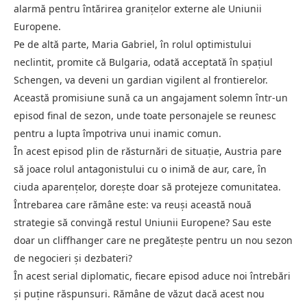
alarmă pentru întărirea granițelor externe ale Uniunii
Europene.
Pe de altă parte, Maria Gabriel, în rolul optimistului
neclintit, promite că Bulgaria, odată acceptată în spațiul
Schengen, va deveni un gardian vigilent al frontierelor.
Această promisiune sună ca un angajament solemn într-un
episod final de sezon, unde toate personajele se reunesc
pentru a lupta împotriva unui inamic comun.
În acest episod plin de răsturnări de situație, Austria pare
să joace rolul antagonistului cu o inimă de aur, care, în
ciuda aparențelor, dorește doar să protejeze comunitatea.
Întrebarea care rămâne este: va reuși această nouă
strategie să convingă restul Uniunii Europene? Sau este
doar un cliffhanger care ne pregătește pentru un nou sezon
de negocieri și dezbateri?
În acest serial diplomatic, fiecare episod aduce noi întrebări
și puține răspunsuri. Rămâne de văzut dacă acest nou