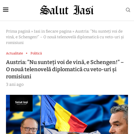
Prima pagină
»
Iasi in fiecare pagina
»
Austria: ”Nu sunteți voi de
vină, e Schengen!” – O nouă telenovelă diplomatică cu veto-uri și
romisiuni
Actualitate
Politică
Austria: ”Nu sunteți voi de vină, e Schengen!” –
O nouă telenovelă diplomatică cu veto-uri și
romisiuni
3 ani ago