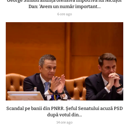
George Simion anunță ofensiva împotriva lui Nicușor
Dan: 'Avem un număr important...
6 ore ago
Scandal pe banii din PNRR. Șeful Senatului acuză PSD
după votul din...
14 ore ago