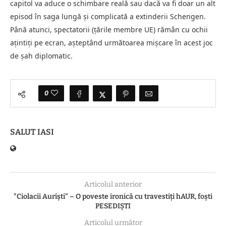
capitol va aduce o schimbare reală sau dacă va fi doar un alt
episod în saga lungă și complicată a extinderii Schengen.
Până atunci, spectatorii (țările membre UE) rămân cu ochii
ațintiți pe ecran, așteptând următoarea mișcare în acest joc
de șah diplomatic.
0
SALUT IASI
Articolul anterior
”Ciolacii Auriști” – O poveste ironică cu travestiți hAUR, foști
PESEDIȘTI
Articolul următor