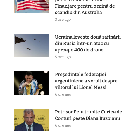
Finanțare pentru o mină de
scandiu din Australia
3 ore ago
Ucraina lovește două rafinării
din Rusia într-un atac cu
aproape 400 de drone
5 ore ago
Președintele federației
argentiniene a vorbit despre
viitorul lui Lionel Messi
6 ore ago
Petrișor Peiu trimite Curtea de
Conturi peste Diana Buzoianu
6 ore ago