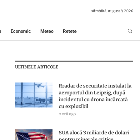
sâmbătă, august 8, 2026
e
Economic
Meteo
Retete
ULTIMELE ARTICOLE
Rradar de securitate instalat la
aeroportul din Leipzig, după
incidentul cu drona încărcată
cu explozibil
o oră ago
SUA alocă 3 miliarde de dolari
pentru minerale critice.