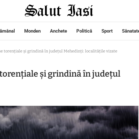
tămânal
Monden
Anchete
Politică
Sport
Sănatat
torenţiale şi grindină în judeţul Mehedinţi: localitățile vizate
renţiale şi grindină în judeţul