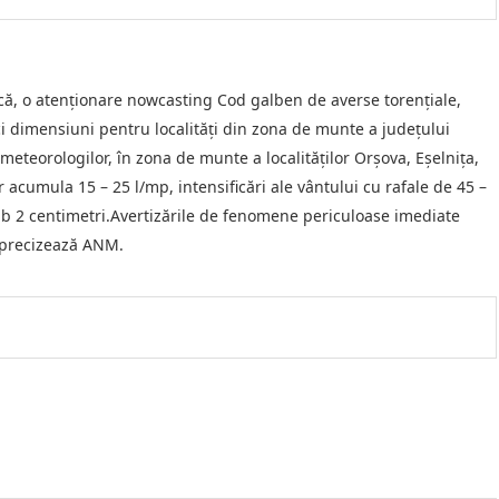
ă, o atenţionare nowcasting Cod galben de averse torenţiale,
ici dimensiuni pentru localităţi din zona de munte a judeţului
 meteorologilor, în zona de munte a localităţilor Orşova, Eşelniţa,
 acumula 15 – 25 l/mp, intensificări ale vântului cu rafale de 45 –
sub 2 centimetri.Avertizările de fenomene periculoase imediate
 precizează ANM.