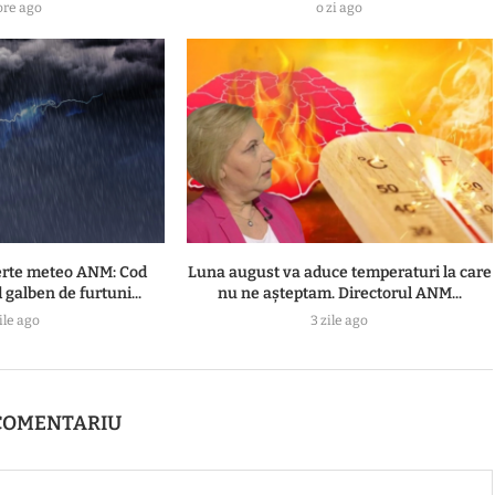
ore ago
o zi ago
rte meteo ANM: Cod
Luna august va aduce temperaturi la care
 galben de furtuni...
nu ne așteptam. Directorul ANM...
ile ago
3 zile ago
COMENTARIU