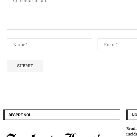
DESPRE NOI
NO
Rrada
incid