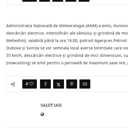
Administraţia Naţională de Meteorologie (ANM) a emis, duminic
descărcări electrice, intensificări ale vântului şi grindină de m
Mehedinţi, valabilă până la ora 16:00, potrivit Agerpres.Potrivit
Dubova şi Sviniţa se vor semnala local averse torenţiale care vor
55 km/h, descărcări electrice şi grindină de mici dimensiuni, 
(nowcasting) se emit pentru o perioadă de maximum şase ore,
0
SALUT IASI