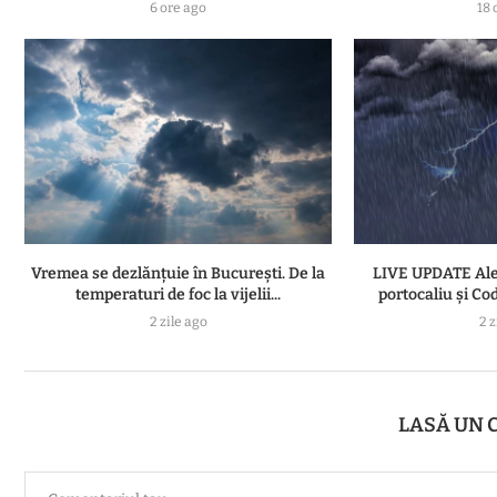
6 ore ago
18 
Vremea se dezlănțuie în București. De la
LIVE UPDATE Ale
temperaturi de foc la vijelii...
portocaliu și Cod
2 zile ago
2 z
LASĂ UN 