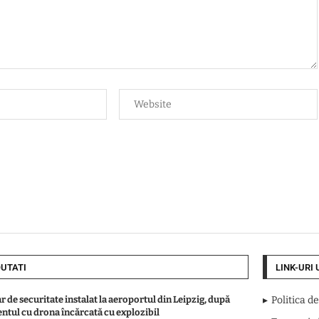
UTATI
LINK-URI 
r de securitate instalat la aeroportul din Leipzig, după
Politica d
entul cu drona încărcată cu explozibil