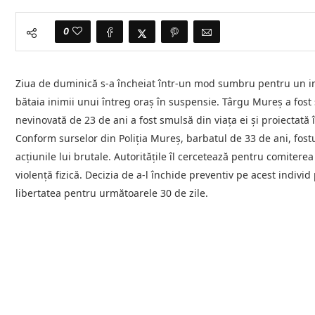
0
Ziua de duminică s-a încheiat într-un mod sumbru pentru un ind
bătaia inimii unui întreg oraș în suspensie. Târgu Mureș a fost
nevinovată de 23 de ani a fost smulsă din viața ei și proiectată 
Conform surselor din Poliția Mureș, barbatul de 33 de ani, fostul
acțiunile lui brutale. Autoritățile îl cercetează pentru comiterea 
violență fizică. Decizia de a-l închide preventiv pe acest individ
libertatea pentru următoarele 30 de zile.