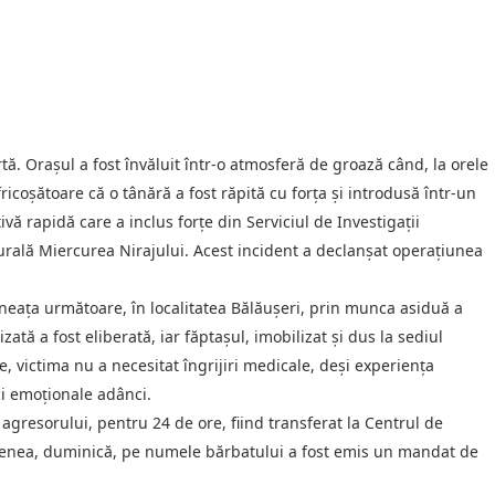
tă. Orașul a fost învăluit într-o atmosferă de groază când, la orele
ricoșătoare că o tânără a fost răpită cu forța și introdusă într-un
vă rapidă care a inclus forțe din Serviciul de Investigații
Rurală Miercurea Nirajului. Acest incident a declanșat operațiunea
ineața următoare, în localitatea Bălăușeri, prin munca asiduă a
zată a fost eliberată, iar făptașul, imobilizat și dus la sediul
ire, victima nu a necesitat îngrijiri medicale, deși experiența
ci emoționale adânci.
 agresorului, pentru 24 de ore, fiind transferat la Centrul de
semenea, duminică, pe numele bărbatului a fost emis un mandat de