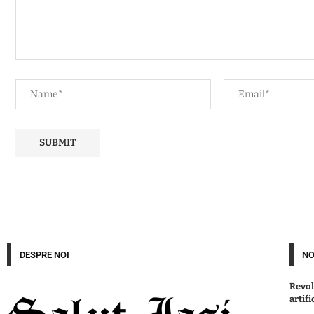
DESPRE NOI
NO
Revol
artifi