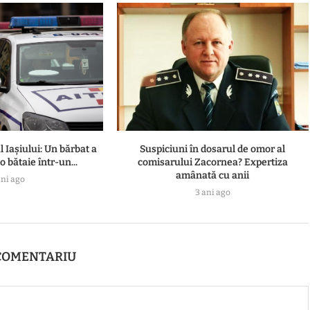
l Iașiului: Un bărbat a
Suspiciuni în dosarul de omor al
 bătaie într-un...
comisarului Zacornea? Expertiza
amânată cu anii
ani ago
3 ani ago
COMENTARIU