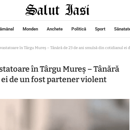
tămânal
Monden
Anchete
Politică
Sport
Sănatat
atoare în Târgu Mureș – Tânără de 23 de ani smulsă din cotidianul ei de
atoare în Târgu Mureș – Tânără
 ei de un fost partener violent