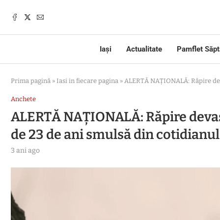
Iași
Actualitate
Pamflet Săp
Prima pagină
»
Iasi in fiecare pagina
»
ALERTĂ NAȚIONALĂ: Răpire devast
Anchete
ALERTĂ NAȚIONALĂ: Răpire devast
de 23 de ani smulsă din cotidianul
3 ani ago