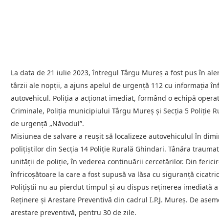
La data de 21 iulie 2023, întregul Târgu Mureș a fost pus în aler
târzii ale nopții, a ajuns apelul de urgență 112 cu informația înf
autovehicul. Poliția a acționat imediat, formând o echipă operati
Criminale, Poliția municipiului Târgu Mureș și Secția 5 Poliție 
de urgență „Năvodul”.
Misiunea de salvare a reușit să localizeze autovehiculul în dim
polițiștilor din Secția 14 Poliție Rurală Ghindari. Tânăra traumati
unității de poliție, în vederea continuării cercetărilor. Din feric
înfricoșătoare la care a fost supusă va lăsa cu siguranță cicatri
Polițiștii nu au pierdut timpul și au dispus reținerea imediată a
Reținere și Arestare Preventivă din cadrul I.P.J. Mureș. De a
arestare preventivă, pentru 30 de zile.