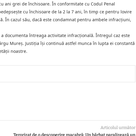
 cu ani grei de închisoare. În conformitate cu Codul Penal
pedepsește cu închisoare de la 2 la 7 ani, în timp ce pentru lovire
dă. În cazul său, dacă este condamnat pentru ambele infracțiuni,
a documenta întreaga activitate infracțională. Întregul caz este
gu Mureș. Justiția își continuă astfel munca în lupta ei constantă
etății noastre.
Articolul următor
Terorizat de o descoperire macabră: Un bărbat paralizează un