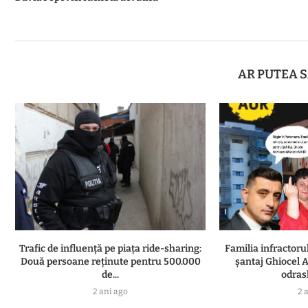
AR PUTEA S
Trafic de influență pe piața ride-sharing:
Familia infractor
Două persoane reținute pentru 500.000
șantaj Ghiocel A
de...
odrasl
2 ani ago
2 