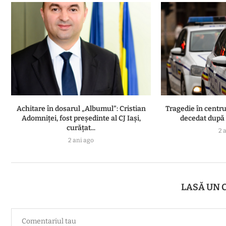
Achitare în dosarul „Albumul”: Cristian
Tragedie în centru
Adomniţei, fost preşedinte al CJ Iaşi,
decedat după o
curăţat...
2 
2 ani ago
LASĂ UN 