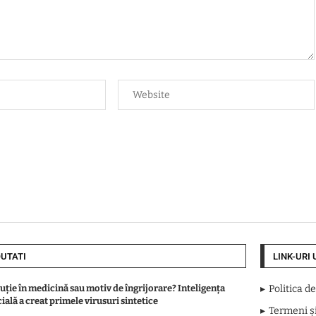
UTATI
LINK-URI 
uție în medicină sau motiv de îngrijorare? Inteligența
Politica d
cială a creat primele virusuri sintetice
Termeni și