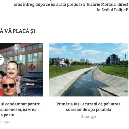
oraș întreg după ce își arată prețioasa ‘Jucărie Mortală’ direct
la Sediul Poliției!
Ă VĂ PLACĂ ȘI
ului condamnat pentru
Primăria Iași, acuzată de poluarea
simionesei, își vrea
surselor de apă potabilă
a pe un...
2 ani ago
ani ago