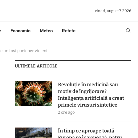
vineri, august 7, 2026
e
Economic
Meteo
Retete
 un fost partener violent
ULTIMELE ARTICOLE
Revoluție în medicină sau
motiv de îngrijorare?
Inteligența artificială a creat
primele virusuri sintetice
2 ore ago
În timp ce aproape toată
Europa se înarmează, patru