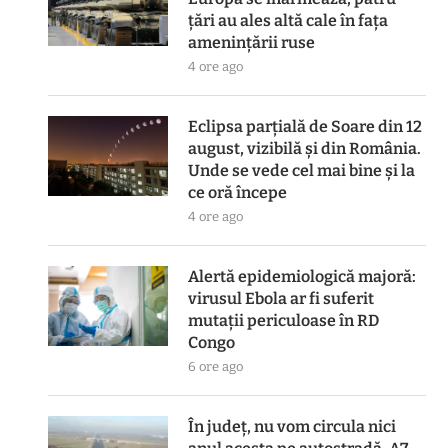
ţări au ales altă cale în faţa
ameninţării ruse
4 ore ago
Eclipsa parțială de Soare din 12
august, vizibilă și din România.
Unde se vede cel mai bine și la
ce oră începe
4 ore ago
Alertă epidemiologică majoră:
virusul Ebola ar fi suferit
mutații periculoase în RD
Congo
6 ore ago
În județ, nu vom circula nici