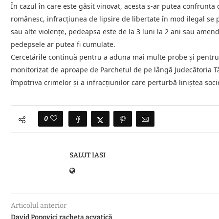
În cazul în care este găsit vinovat, acesta s-ar putea confrunta
românesc, infracțiunea de lipsire de libertate în mod ilegal se 
sau alte violențe, pedeapsa este de la 3 luni la 2 ani sau amen
pedepsele ar putea fi cumulate.
Cercetările continuă pentru a aduna mai multe probe și pentru 
monitorizat de aproape de Parchetul de pe lângă Judecătoria Târ
împotriva crimelor și a infracțiunilor care perturbă liniștea soci
0
SALUT IASI
Articolul anterior
David Popovici racheta acvatică