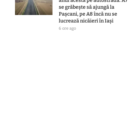
anul acesta pe autostradă. A7
se grăbește să ajungă la
Pașcani, pe A8 încă nu se
lucrează nicăieri în Iași
6 ore ago