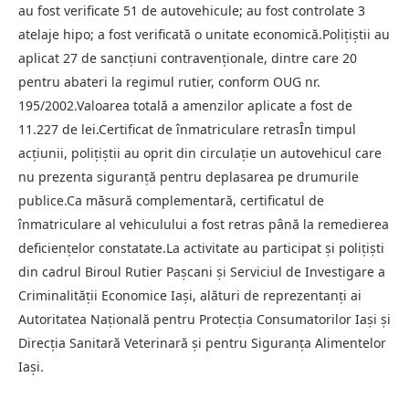
au fost verificate 51 de autovehicule; au fost controlate 3
atelaje hipo; a fost verificată o unitate economică.Polițiștii au
aplicat 27 de sancțiuni contravenționale, dintre care 20
pentru abateri la regimul rutier, conform OUG nr.
195/2002.Valoarea totală a amenzilor aplicate a fost de
11.227 de lei.Certificat de înmatriculare retrasÎn timpul
acțiunii, polițiștii au oprit din circulație un autovehicul care
nu prezenta siguranță pentru deplasarea pe drumurile
publice.Ca măsură complementară, certificatul de
înmatriculare al vehiculului a fost retras până la remedierea
deficiențelor constatate.La activitate au participat și polițiști
din cadrul Biroul Rutier Pașcani și Serviciul de Investigare a
Criminalității Economice Iași, alături de reprezentanți ai
Autoritatea Națională pentru Protecția Consumatorilor Iași și
Direcția Sanitară Veterinară și pentru Siguranța Alimentelor
Iași.