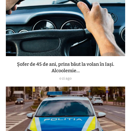
Șofer de 45 de ani, prins băut la volan în Iași.
Alcoolemie...
o zi ago