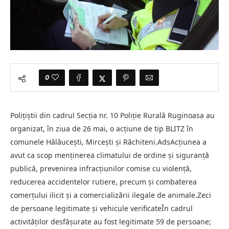
0
Polițiștii din cadrul Secția nr. 10 Poliție Rurală Ruginoasa au
organizat, în ziua de 26 mai, o acțiune de tip BLITZ în
comunele Hălăucești, Mircești și Răchiteni.AdsAcțiunea a
avut ca scop menținerea climatului de ordine și siguranță
publică, prevenirea infracțiunilor comise cu violență,
reducerea accidentelor rutiere, precum și combaterea
comerțului ilicit și a comercializării ilegale de animale.Zeci
de persoane legitimate și vehicule verificateÎn cadrul
activităților desfășurate au fost legitimate 59 de persoane;