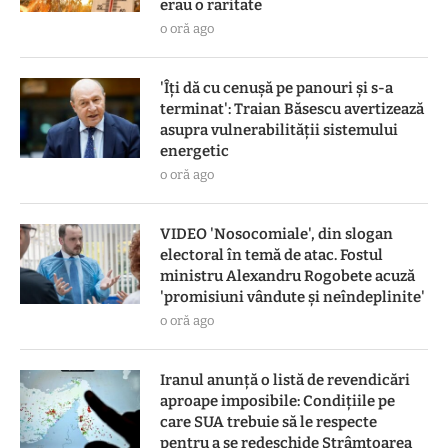
erau o raritate
o oră ago
'Îți dă cu cenușă pe panouri și s-a
terminat': Traian Băsescu avertizează
asupra vulnerabilității sistemului
energetic
o oră ago
VIDEO 'Nosocomiale', din slogan
electoral în temă de atac. Fostul
ministru Alexandru Rogobete acuză
'promisiuni vândute și neîndeplinite'
o oră ago
Iranul anunță o listă de revendicări
aproape imposibile: Condițiile pe
care SUA trebuie să le respecte
pentru a se redeschide Strâmtoarea