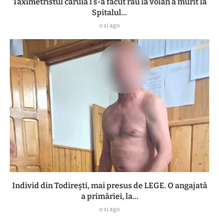
Taximetristul căruia i s-a făcut rău la volan a murit la
Spitalul...
o zi ago
Individ din Todirești, mai presus de LEGE. O angajată
a primăriei, la...
o zi ago