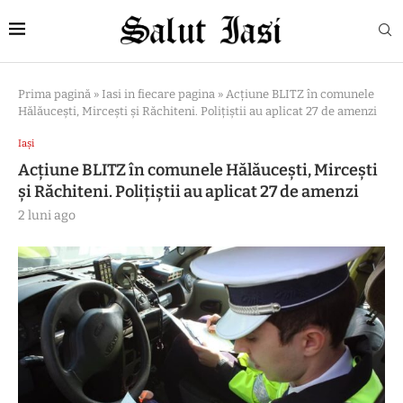
Prima pagină
»
Iasi in fiecare pagina
»
Acțiune BLITZ în comunele
Hălăucești, Mircești și Răchiteni. Polițiștii au aplicat 27 de amenzi
Iași
Acțiune BLITZ în comunele Hălăucești, Mircești
și Răchiteni. Polițiștii au aplicat 27 de amenzi
2 luni ago