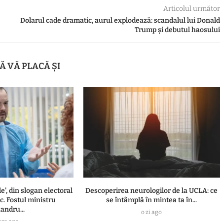
Articolul următor
Dolarul cade dramatic, aurul explodează: scandalul lui Donald
Trump și debutul haosului
Ă VĂ PLACĂ ȘI
', din slogan electoral
Descoperirea neurologilor de la UCLA: ce
c. Fostul ministru
se întâmplă în mintea ta în...
andru...
o zi ago