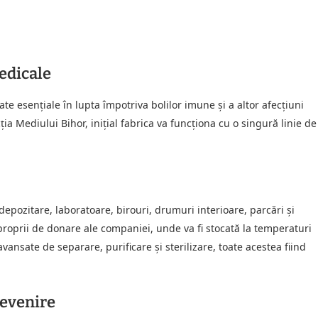
edicale
e esențiale în lupta împotriva bolilor imune și a altor afecțiuni
a Mediului Bihor, inițial fabrica va funcționa cu o singură linie de
epozitare, laboratoare, birouri, drumuri interioare, parcări și
proprii de donare ale companiei, unde va fi stocată la temperaturi
ansate de separare, purificare și sterilizare, toate acestea fiind
revenire