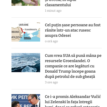
clasamentului
1 minut ago
Cel puțin șase persoane au fost
rănite într-un atac rusesc
asupra Odesei
o oră ago
Cum vrea SUA să pună mâna pe
resursele Groenlandei. O
companie ce are legături cu
Donald Trump începe goana
după petrolul de sub gheață
3 ore ago
Ce i-a promis Aleksandar Vučić
lui Zelenski în fața întregii