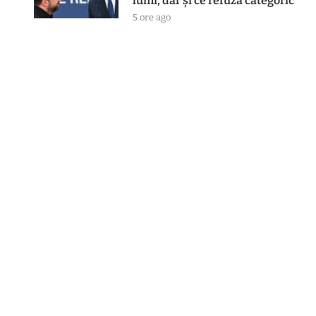
lumi, dar și ce refuză categoric
5 ore ago