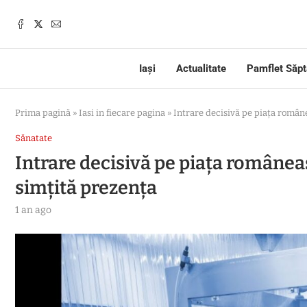
Iași
Actualitate
Pamflet Săp
Prima pagină
»
Iasi in fiecare pagina
»
Intrare decisivă pe piața române
Sănatate
Intrare decisivă pe piața româneas
simțită prezența
1 an ago