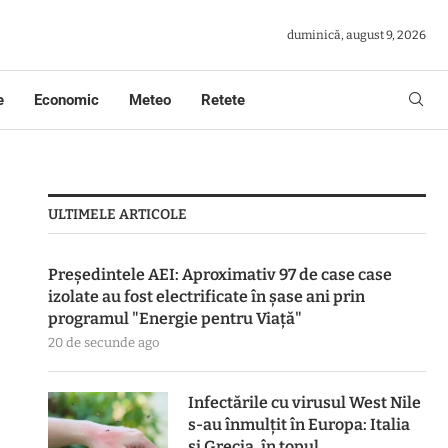
duminică, august 9, 2026
e
Economic
Meteo
Retete
ULTIMELE ARTICOLE
Preşedintele AEI: Aproximativ 97 de case case
izolate au fost electrificate în şase ani prin
programul "Energie pentru Viaţă"
20 de secunde ago
Infectările cu virusul West Nile
s-au înmulțit în Europa: Italia
și Grecia, în topul