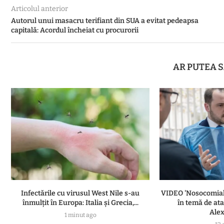
Articolul anterior
Autorul unui masacru terifiant din SUA a evitat pedeapsa
capitală: Acordul încheiat cu procurorii
AR PUTEA S
Infectările cu virusul West Nile s-au
VIDEO 'Nosocomiale
înmulțit în Europa: Italia și Grecia,...
în temă de ata
Alex
1 minut ago