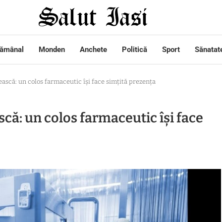
tămânal
Monden
Anchete
Politică
Sport
Sănatat
ască: un colos farmaceutic își face simțită prezența
că: un colos farmaceutic își face