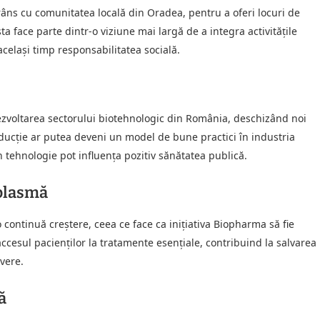
ns cu comunitatea locală din Oradea, pentru a oferi locuri de
a face parte dintr-o viziune mai largă de a integra activitățile
celași timp responsabilitatea socială.
dezvoltarea sectorului biotehnologic din România, deschizând noi
roducție ar putea deveni un model de bune practici în industria
 tehnologie pot influența pozitiv sănătatea publică.
 plasmă
continuă creștere, ceea ce face ca inițiativa Biopharma să fie
ccesul pacienților la tratamente esențiale, contribuind la salvarea
evere.
ă