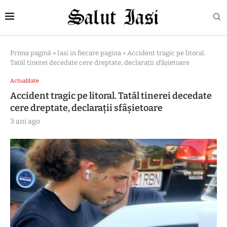
Prima pagină
»
Iasi in fiecare pagina
»
Accident tragic pe litoral.
Tatăl tinerei decedate cere dreptate, declarații sfâșietoare
Actualitate
Accident tragic pe litoral. Tatăl tinerei decedate
cere dreptate, declarații sfâșietoare
3 ani ago