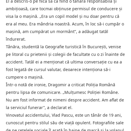
El a descris-o pe fiica sa ca fiind o tânără responsabilă și
ambițioasă, care tocmai obținuse permisul de conducere și
visa la o mașină. „Era un copil model și nu doar pentru că
era al meu. Era mândria noastră. Acum, în loc să-i cumpăr o
mașină, am cumpărat un mormânt”, a adăugat tatăl
îndurerat.
Tânăra, studentă la Geografie turistică în București, venise
pe litoral cu prietenii și colegii de facultate cu o zi înainte de
accident. Tatăl ei a menționat că ultima conversație cu ea a
fost legată de cursul valutar, deoarece intenționa să-i
cumpere o mașină.
Într-o notă de ironie, Dragomir a criticat Poliția Română
pentru lipsa de comunicare. „Mulțumesc Poliției Române.
Nu am fost informat de nimeni despre accident. Am aflat de
la serviciul funerar”, a declarat el.
Vinovatul accidentului, Vlad Pascu, este un tânăr de 19 ani,
cunoscut pentru stilul său de viață opulent. Fotografiile sale
de pe rețelele sociale îl arată în haine de marcă și la volanul