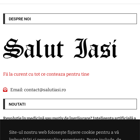
DESPRE NOI
Fii la curent cu tot ce conteaza pentru tine
Email:
contact@salutiasi.ro
NOUTATI
Revoluție în medicină sau motiv de îngrijorare? Inteligența artificială a
creat primele virusuri sintetice
Site-ul nostru web folosește fișiere cookie pentru a vă
îmbunătăți și personaliza experiența. Poate include, de