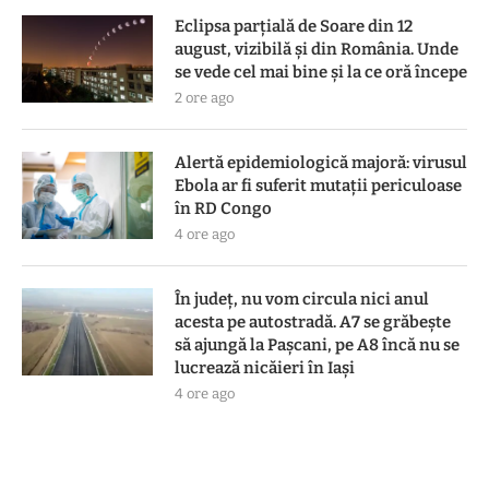
Eclipsa parțială de Soare din 12
august, vizibilă și din România. Unde
se vede cel mai bine și la ce oră începe
2 ore ago
Alertă epidemiologică majoră: virusul
Ebola ar fi suferit mutații periculoase
în RD Congo
4 ore ago
În județ, nu vom circula nici anul
acesta pe autostradă. A7 se grăbește
să ajungă la Pașcani, pe A8 încă nu se
lucrează nicăieri în Iași
4 ore ago