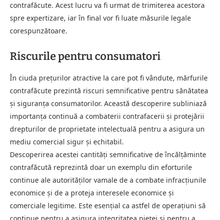
contrafăcute. Acest lucru va fi urmat de trimiterea acestora
spre expertizare, iar în final vor fi luate măsurile legale
corespunzătoare.
Riscurile pentru consumatori
În ciuda prețurilor atractive la care pot fi vândute, mărfurile
contrafăcute prezintă riscuri semnificative pentru sănătatea
și siguranța consumatorilor. Această descoperire subliniază
importanța continuă a combaterii contrafacerii și protejării
drepturilor de proprietate intelectuală pentru a asigura un
mediu comercial sigur și echitabil.
Descoperirea acestei cantități semnificative de încălţăminte
contrafăcută reprezintă doar un exemplu din eforturile
continue ale autorităților vamale de a combate infracțiunile
economice și de a proteja interesele economice și
comerciale legitime. Este esențial ca astfel de operațiuni să
continue pentru a asigura integritatea pieței și pentru a