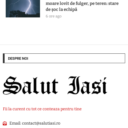
moare lovit de fulger, pe teren: stare
de șoc la echipă
6 ore ago
DESPRE NOI
Fii la curent cu tot ce conteaza pentru tine
Email:
contact@salutiasi.ro