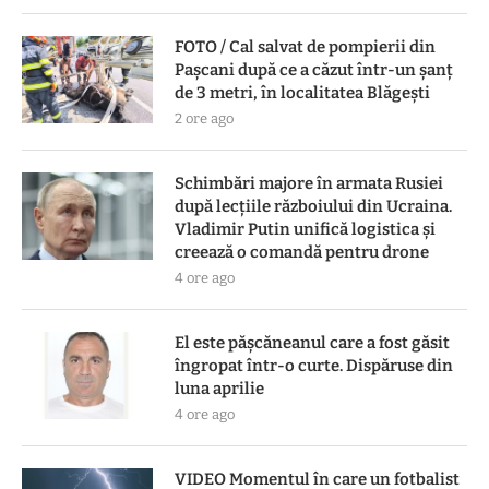
FOTO / Cal salvat de pompierii din
Pașcani după ce a căzut într-un șanț
de 3 metri, în localitatea Blăgești
2 ore ago
Schimbări majore în armata Rusiei
după lecțiile războiului din Ucraina.
Vladimir Putin unifică logistica și
creează o comandă pentru drone
4 ore ago
El este pășcăneanul care a fost găsit
îngropat într-o curte. Dispăruse din
luna aprilie
4 ore ago
VIDEO Momentul în care un fotbalist