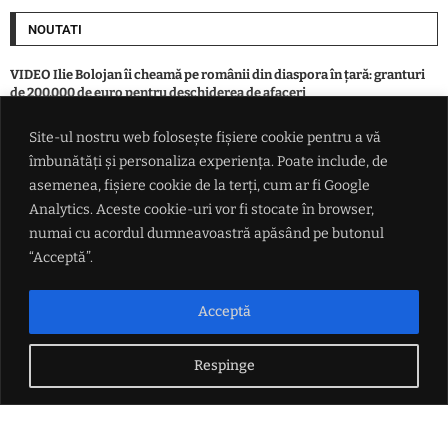
NOUTATI
VIDEO Ilie Bolojan îi cheamă pe românii din diaspora în țară: granturi
de 200.000 de euro pentru deschiderea de afaceri
Site-ul nostru web folosește fișiere cookie pentru a vă
FOTO / Cal salvat de pompierii din Pașcani după ce a căzut într-un șanț
îmbunătăți și personaliza experiența. Poate include, de
de 3 metri, în localitatea Blăgești
asemenea, fișiere cookie de la terți, cum ar fi Google
Analytics. Aceste cookie-uri vor fi stocate în browser,
Schimbări majore în armata Rusiei după lecțiile războiului din
numai cu acordul dumneavoastră apăsând pe butonul
Ucraina. Vladimir Putin unifică logistica și creează o comandă pentru
drone
“Acceptă”.
El este pășcăneanul care a fost găsit îngropat într-o curte. Dispăruse
Acceptă
din luna aprilie
Respinge
LINK-URI UTILE
Politica de confidențialitate