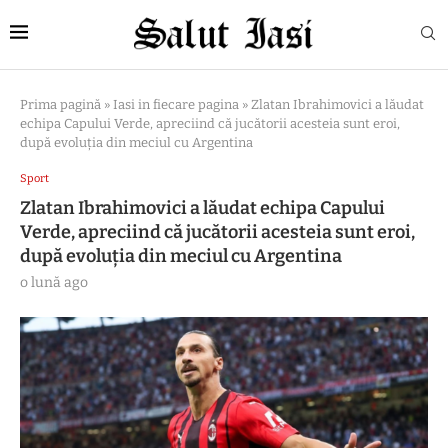
Prima pagină
»
Iasi in fiecare pagina
»
Zlatan Ibrahimovici a lăudat
echipa Capului Verde, apreciind că jucătorii acesteia sunt eroi,
după evoluţia din meciul cu Argentina
Sport
Zlatan Ibrahimovici a lăudat echipa Capului
Verde, apreciind că jucătorii acesteia sunt eroi,
după evoluţia din meciul cu Argentina
o lună ago