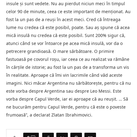
insule şi sunt vedete. Nu au pierdut niciun meci în timpul
celor 90 de minute, ceea ce este important de menţionat. Au
fost la un pas de a reuşi în acest meci. Cred că întreaga
lume nu credea că este posibil, poate. Sau aş spune că acea
mică insulă nu credea că este posibil. Sunt 200% sigur că,
atunci când se vor întoarce pe acea mică insulă, vor da o
petrecere grandioasă. O mare sărbătoare. O primire
fastuoasă pe covorul roşu, iar ceea ce au realizat va rămâne
în cărţile de istorie; au fost la un pas de a transforma un vis
în realitate. Aproape că îmi vin lacrimile când văd aceste
imagini. Nici măcar Argentina nu sărbătoreşte, pentru că nu
este vorba despre Argentina sau despre Leo Messi. Este
vorba despre Capul Verde, iar ei aproape că au reuşit. … Să
ne bucurăm pentru Capul Verde, pentru că este o poveste
frumoasă”, a declarat Zlatan Ibrahimovici.