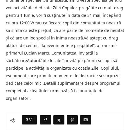
momente speciale.„Anul acesta, am o veste specială pentru
voi: activitățile dedicate Zilei Copiilor, pregătite cu mult drag
pentru 1 Iunie, vor fi susținute în data de 31 mai, începând
cu ora 12:00.Vreau ca fiecare copil din comunitatea noastră
să simtă că este prețuit, că are parte de momente de neuitat
și că are un loc special în inima noastră.Vă aștept cu drag
alături de cei mici la evenimentele pregătite!”, a transmis
primarul Lucian Marcu.Comunitatea, invitată la
sărbătoareAutoritățile locale îi invită pe părinți și copii să
participe la activitățile organizate cu ocazia Zilei Copilului,
eveniment care promite momente de distracție și surprize
dedicate celor mici.Detalii suplimentare despre programul
complet al activităților urmează să fie anunțate de
organizatori.
0