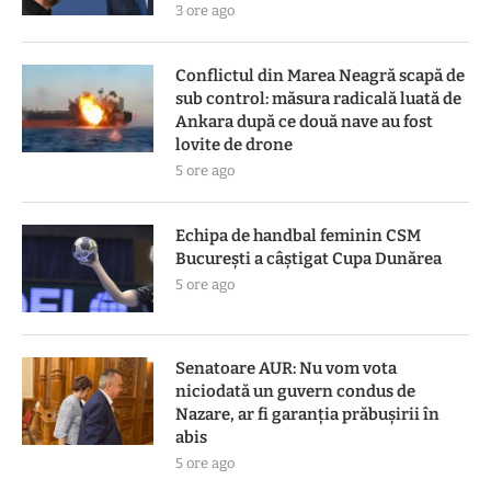
3 ore ago
Conflictul din Marea Neagră scapă de
sub control: măsura radicală luată de
Ankara după ce două nave au fost
lovite de drone
5 ore ago
Echipa de handbal feminin CSM
Bucureşti a câştigat Cupa Dunărea
5 ore ago
Senatoare AUR: Nu vom vota
niciodată un guvern condus de
Nazare, ar fi garanția prăbușirii în
abis
5 ore ago