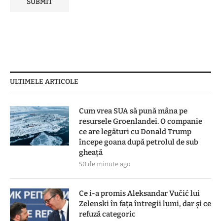
ULTIMELE ARTICOLE
Cum vrea SUA să pună mâna pe
resursele Groenlandei. O companie
ce are legături cu Donald Trump
începe goana după petrolul de sub
gheață
50 de minute ago
Ce i-a promis Aleksandar Vučić lui
Zelenski în fața întregii lumi, dar și ce
refuză categoric