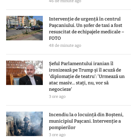
46 de minute ago
Intervenție de urgență în centrul
Pașcaniului. Un șofer de taxi a fost
resuscitat de echipajele medicale –
FOTO
48 de minute ago
Șeful Parlamentului iranian îl
ironizează pe Trump și îl acuză de
'diplomație de teatru': 'Urmează un
atac masiv… stați, nu, vor să
negocieze'
3 ore ago
Incendiu la o locuință din Boșteni,
municipiul Pașcani. Intervenție a
pompierilor
3 ore ago