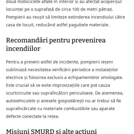
două motociclete aflate în interior și au afectat acoperișul
locuinței pe o suprafață de circa 100 de metri pătrați.
Pompierii au reușit să limiteze extinderea incendiului către
casa de locuit, reducând astfel pagubele materiale.
Recomandări pentru prevenirea
incendiilor
Pentru a preveni astfel de incidente, pompierii ieșeni
subliniază necesitatea verificării periodice a instalațiilor
electrice și folosirea exclusiv a echipamentelor omologate.
Este crucial să se evite improvizațiile care pot cauza
scurtcircuite sau supraîncălziri periculoase. De asemenea,
autovehiculele și anexele gospodărești nu ar trebui să fie
supraîncărcate cu materiale combustibile sau aparate
defecte conectate la rețea.
Misiuni SMURD și alte acțiuni