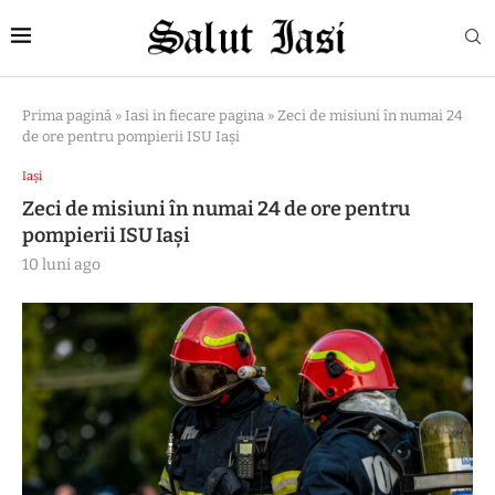
Prima pagină
»
Iasi in fiecare pagina
»
Zeci de misiuni în numai 24
de ore pentru pompierii ISU Iași
Iași
Zeci de misiuni în numai 24 de ore pentru
pompierii ISU Iași
10 luni ago