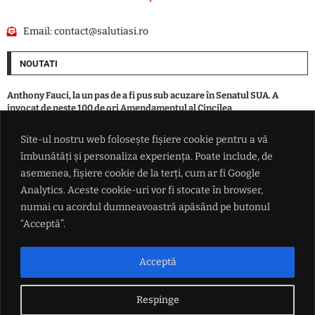
Email:
contact@salutiasi.ro
NOUTATI
Anthony Fauci, la un pas de a fi pus sub acuzare în Senatul SUA. A
invocat de peste 100 de ori Amendamentul al Cincilea
Site-ul nostru web folosește fișiere cookie pentru a vă
Intervenție de urgență în centrul Pașcaniului. Un șofer de taxi a fost
îmbunătăți și personaliza experiența. Poate include, de
resuscitat de echipajele medicale – FOTO
asemenea, fișiere cookie de la terți, cum ar fi Google
Analytics. Aceste cookie-uri vor fi stocate în browser,
Șeful Parlamentului iranian îl ironizează pe Trump și îl acuză de
numai cu acordul dumneavoastră apăsând pe butonul
'diplomație de teatru': 'Urmează un atac masiv… stați, nu, vor să
negocieze'
“Acceptă”.
Incendiu la o locuință din Boșteni, municipiul Pașcani. Intervenție a
Acceptă
pompierilor
Respinge
LINK-URI UTILE