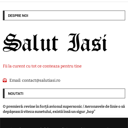
DESPRE NOI
Fii la curent cu tot ce conteaza pentru tine
Email:
contact@salutiasi.ro
NOUTATI
O premieră: revine în forță avionul supersonic / Aeronavele de linie o să
depășească viteza sunetului, există însă un sigur „hop”
Individ din Todirești, mai presus de LEGE. O angajată a primăriei, la un