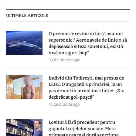
ULTIMELE ARTICOLE
O premieră: revine în forță avionul
supersonic / Aeronavele de linie o să
depășească viteza sunetului, există
însă un sigur „hop”
39 de minute ago
Individ din Todirești, mai presus de
LEGE. O angajată a primăriei, la un
pas de viol în biroul instituției: „S-a
dezbrăcat gol-pușcă”
41 de minute ago
Lovitură fără precedent pentru
gigantul rețelelor sociale. Meta
primește cea mai dură sancțiune