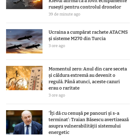
Kievul afirmă că a lovit echipamente
rusești pentru controlul dronelor
39 de minute ago
Ucraina a cumpărat rachete ATACMS
și sisteme M270 din Turcia
3 ore ago
Momentul zero: Anul din care seceta
și căldura extremă au devenit o
regulă. Până atunci, aceste cazuri
erau o raritate
3 ore ago
'Îți dă cu cenușă pe panouri și s-a
terminat': Traian Băsescu avertizează
asupra vulnerabilității sistemului
energetic