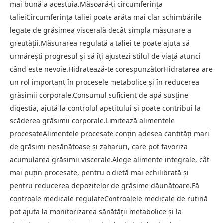
mai bună a acestuia.Măsoară-ți circumferința
talieiCircumferința taliei poate arăta mai clar schimbările
legate de grăsimea viscerală decât simpla măsurare a
greutății.Măsurarea regulată a taliei te poate ajuta să
urmărești progresul și să îți ajustezi stilul de viață atunci
când este nevoie.Hidratează-te corespunzătorHidratarea are
un rol important în procesele metabolice și în reducerea
grăsimii corporale.Consumul suficient de apă susține
digestia, ajută la controlul apetitului și poate contribui la
scăderea grăsimii corporale.Limitează alimentele
procesateAlimentele procesate conțin adesea cantități mari
de grăsimi nesănătoase și zaharuri, care pot favoriza
acumularea grăsimii viscerale.Alege alimente integrale, cât
mai puțin procesate, pentru o dietă mai echilibrată și
pentru reducerea depozitelor de grăsime dăunătoare.Fă
controale medicale regulateControalele medicale de rutină
pot ajuta la monitorizarea sănătății metabolice și la