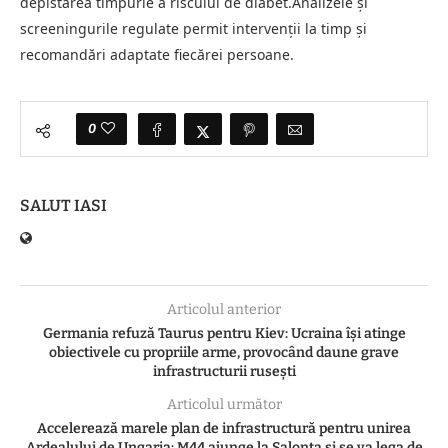
depistarea timpurie a riscului de diabet.Analizele și
screeningurile regulate permit intervenții la timp și
recomandări adaptate fiecărei persoane.
0
SALUT IASI
Articolul anterior
Germania refuză Taurus pentru Kiev: Ucraina își atinge
obiectivele cu propriile arme, provocând daune grave
infrastructurii rusești
Articolul următor
Accelerează marele plan de infrastructură pentru unirea
Ardealului de Ungaria: M44 ajunge la Salonta și se va lega de