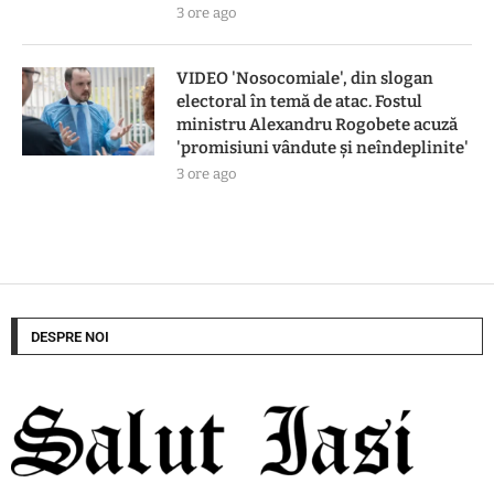
3 ore ago
VIDEO 'Nosocomiale', din slogan
electoral în temă de atac. Fostul
ministru Alexandru Rogobete acuză
'promisiuni vândute și neîndeplinite'
3 ore ago
DESPRE NOI