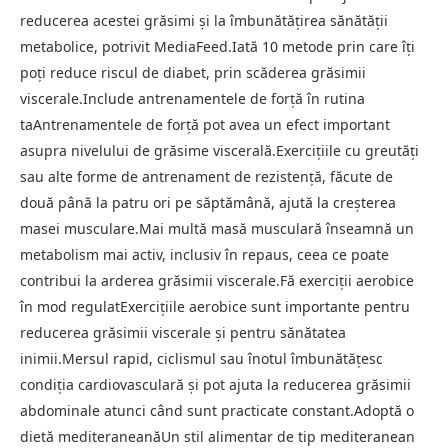
reducerea acestei grăsimi și la îmbunătățirea sănătății
metabolice, potrivit MediaFeed.Iată 10 metode prin care îți
poți reduce riscul de diabet, prin scăderea grăsimii
viscerale.Include antrenamentele de forță în rutina
taAntrenamentele de forță pot avea un efect important
asupra nivelului de grăsime viscerală.Exercițiile cu greutăți
sau alte forme de antrenament de rezistență, făcute de
două până la patru ori pe săptămână, ajută la creșterea
masei musculare.Mai multă masă musculară înseamnă un
metabolism mai activ, inclusiv în repaus, ceea ce poate
contribui la arderea grăsimii viscerale.Fă exerciții aerobice
în mod regulatExercițiile aerobice sunt importante pentru
reducerea grăsimii viscerale și pentru sănătatea
inimii.Mersul rapid, ciclismul sau înotul îmbunătățesc
condiția cardiovasculară și pot ajuta la reducerea grăsimii
abdominale atunci când sunt practicate constant.Adoptă o
dietă mediteraneanăUn stil alimentar de tip mediteranean