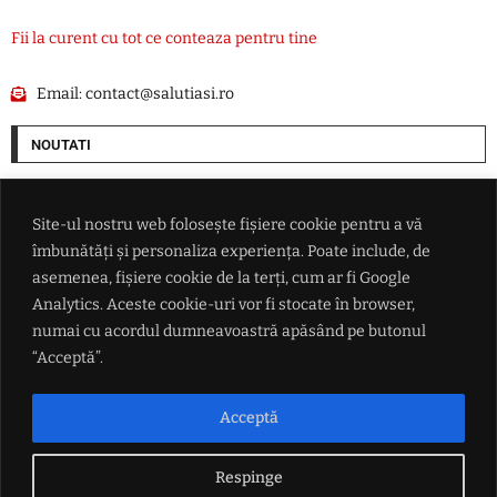
Fii la curent cu tot ce conteaza pentru tine
Email:
contact@salutiasi.ro
NOUTATI
LIVE TEXT – Război în Ucraina: Sevastopolul a intrat în alertă, iar
Kievul afirmă că a lovit echipamente rusești pentru controlul dronelor
Site-ul nostru web folosește fișiere cookie pentru a vă
îmbunătăți și personaliza experiența. Poate include, de
Ucraina a cumpărat rachete ATACMS și sisteme M270 din Turcia
asemenea, fișiere cookie de la terți, cum ar fi Google
Analytics. Aceste cookie-uri vor fi stocate în browser,
numai cu acordul dumneavoastră apăsând pe butonul
Momentul zero: Anul din care seceta și căldura extremă au devenit o
regulă. Până atunci, aceste cazuri erau o raritate
“Acceptă”.
'Îți dă cu cenușă pe panouri și s-a terminat': Traian Băsescu avertizează
Acceptă
asupra vulnerabilității sistemului energetic
Respinge
LINK-URI UTILE