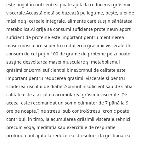
este bogat în nutrienți și poate ajuta la reducerea grăsimii
viscerale.Această dietă se bazează pe legume, pește, ulei de
măsline și cereale integrale, alimente care susțin sănătatea
metabolică.Ai grijă să consumi suficiente proteineUn aport
suficient de proteine este important pentru menținerea
masei musculare și pentru reducerea grăsimii viscerale.Un
consum de cel puțin 100 de grame de proteine pe zi poate
susține dezvoltarea masei musculare și metabolismul
grăsimilor.Dormi suficient și bineSomnul de calitate este
important pentru reducerea grăsimii viscerale și pentru
scăderea riscului de diabet.Somnul insuficient sau de slabă
calitate este asociat cu acumularea grăsimii viscerale. De
aceea, este recomandat un somn odihnitor de 7 până la 9
ore pe noapte.Ține stresul sub controlStresul cronic poate
contribui, în timp, la acumularea grăsimii viscerale.Tehnici
precum yoga, meditația sau exercițiile de respirație
profundă pot ajuta la reducerea stresului și la gestionarea