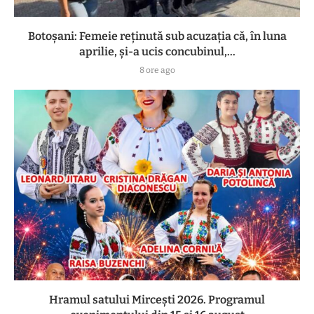
Botoşani: Femeie reţinută sub acuzaţia că, în luna
aprilie, şi-a ucis concubinul,...
8 ore ago
Hramul satului Mircești 2026. Programul