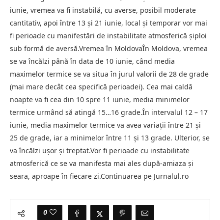
iunie, vremea va fi instabilă, cu averse, posibil moderate
cantitativ, apoi între 13 și 21 iunie, local și temporar vor mai
fi perioade cu manifestări de instabilitate atmosferică șiploi
sub formă de aversă.Vremea în MoldovaÎn Moldova, vremea
se va încălzi până în data de 10 iunie, când media
maximelor termice se va situa în jurul valorii de 28 de grade
(mai mare decât cea specifică perioadei). Cea mai caldă
noapte va fi cea din 10 spre 11 iunie, media minimelor
termice urmând să atingă 15…16 grade.În intervalul 12 – 17
iunie, media maximelor termice va avea variații între 21 și
25 de grade, iar a minimelor între 11 și 13 grade. Ulterior, se
va încălzi ușor și treptat.Vor fi perioade cu instabilitate
atmosferică ce se va manifesta mai ales după-amiaza și
seara, aproape în fiecare zi.Continuarea pe Jurnalul.ro
0