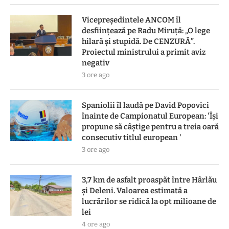
Vicepreședintele ANCOM îl
desființează pe Radu Miruță: „O lege
hilară și stupidă. De CENZURĂ”.
Proiectul ministrului a primit aviz
negativ
3 ore ago
Spaniolii îl laudă pe David Popovici
înainte de Campionatul European: 'Își
propune să câștige pentru a treia oară
consecutiv titlul european '
3 ore ago
3,7 km de asfalt proaspăt între Hârlău
și Deleni. Valoarea estimată a
lucrărilor se ridică la opt milioane de
lei
4 ore ago