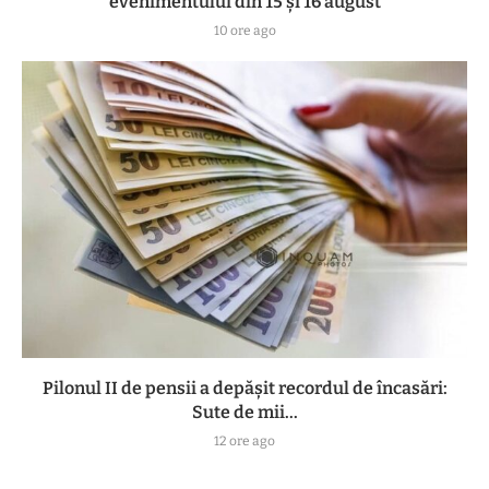
evenimentului din 15 și 16 august
10 ore ago
Pilonul II de pensii a depășit recordul de încasări:
Sute de mii...
12 ore ago