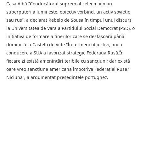
Casa Albă.”Conducătorul suprem al celei mai mari
superputeri a lumii este, obiectiv vorbind, un activ sovietic
sau rus”, a declarat Rebelo de Sousa în timpul unui discurs
la Universitatea de Vară a Partidului Social Democrat (PSD), o
iniţiativă de formare a tinerilor care se desfăşoară până
duminică la Castelo de Vide.”În termeni obiectivi, noua
conducere a SUA a favorizat strategic Federaţia Rusă.În
fiecare zi există ameninţări teribile cu sancţiuni; dar există
oare vreo sancţiune americană împotriva Federaţiei Ruse?
Niciuna”, a argumentat preşedintele portughez.