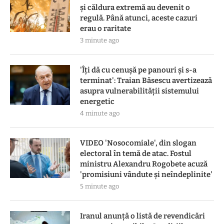
și căldura extremă au devenit o
regulă. Până atunci, aceste cazuri
erau o raritate
3 minute ago
'Îți dă cu cenușă pe panouri și s-a
terminat': Traian Băsescu avertizează
asupra vulnerabilității sistemului
energetic
4 minute ago
VIDEO 'Nosocomiale', din slogan
electoral în temă de atac. Fostul
ministru Alexandru Rogobete acuză
'promisiuni vândute și neîndeplinite'
5 minute ago
Iranul anunță o listă de revendicări