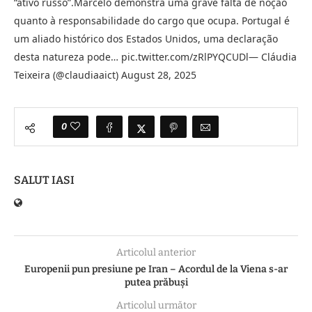
“ativo russo”.Marcelo demonstra uma grave falta de noção
quanto à responsabilidade do cargo que ocupa. Portugal é
um aliado histórico dos Estados Unidos, uma declaração
desta natureza pode… pic.twitter.com/zRlPYQCUDl— Cláudia
Teixeira (@claudiaaict) August 28, 2025
0
SALUT IASI
Articolul anterior
Europenii pun presiune pe Iran – Acordul de la Viena s-ar
putea prăbuși
Articolul următor