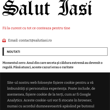
Fii la curent cu tot ce conteaza pentru tine
Email:
contact@salutiasi.ro
NOUTATI
Momentul zero: Anul din care seceta și căldura extremă au devenit o
regulă. Până atunci, aceste cazuri erau o raritate
'Îți dă cu cenușă pe panouri și s-a terminat': Traian Băsescu avertizează
Site-ul nostru web folosește fișiere cookie pentru a vă
asupra vulnerabilității sistemului energetic
îmbunătăți și personaliza experiența. Poate include, de
asemenea, fișiere cookie de la terți, cum ar fi Google
VIDEO 'Nosocomiale', din slogan electoral în temă de atac. Fostul
Analytics. Aceste cookie-uri vor fi stocate în browser,
ministru Alexandru Rogobete acuză 'promisiuni vândute și
numai cu acordul dumneavoastră apăsând pe butonul
neîndeplinite'