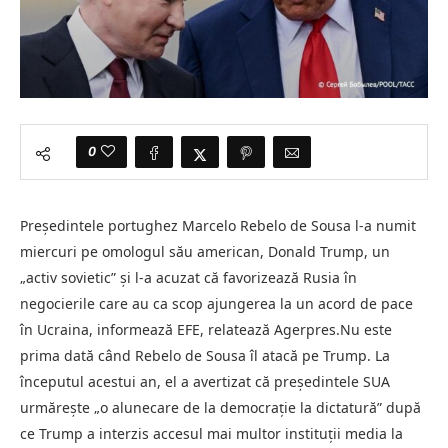
0
Preşedintele portughez Marcelo Rebelo de Sousa l-a numit
miercuri pe omologul său american, Donald Trump, un
„activ sovietic” şi l-a acuzat că favorizează Rusia în
negocierile care au ca scop ajungerea la un acord de pace
în Ucraina, informează EFE, relatează Agerpres.Nu este
prima dată când Rebelo de Sousa îl atacă pe Trump. La
începutul acestui an, el a avertizat că preşedintele SUA
urmăreşte „o alunecare de la democraţie la dictatură” după
ce Trump a interzis accesul mai multor instituţii media la