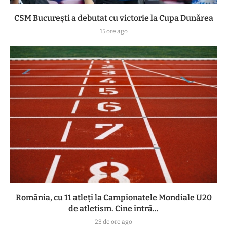
CSM București a debutat cu victorie la Cupa Dunărea
15 ore ago
România, cu 11 atleți la Campionatele Mondiale U20
de atletism. Cine intră...
23 de ore ago