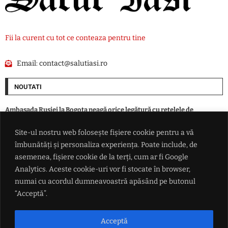
Fii la curent cu tot ce conteaza pentru tine
Email:
contact@salutiasi.ro
NOUTATI
Ambasada Rusiei la Bogota neagă orice legătură cu reţelele de
recrutare de mercenari columbieni
Site-ul nostru web folosește fișiere cookie pentru a vă
îmbunătăți și personaliza experiența. Poate include, de
Primăria Pașcani se delimitează de proiectul PNL privind jocurile de
noroc: „Subiectul este închis”
asemenea, fișiere cookie de la terți, cum ar fi Google
Analytics. Aceste cookie-uri vor fi stocate în browser,
numai cu acordul dumneavoastră apăsând pe butonul
De la Trieste la Palermo, toate oraşele mari ale Italiei sunt plasate sub
cod roşu de caniculă
“Acceptă”.
VIDEO Scene de groază în timpul unui live: Un influencer cu peste
Acceptă