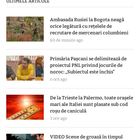
ULTIMELE ARTICOLE
Ambasada Rusiei la Bogota neagă
orice legătură cu reţelele de
recrutare de mercenari columbieni
60 de minute ago
Primăria Pașcani se delimitează de
proiectul PNL privind jocurile de
noroc: „Subiectul este închis”
o oră ago
De la Trieste la Palermo, toate oraşele
mari ale Italiei sunt plasate sub cod
roşu de caniculă
3 ore ago
VIDEO Scene de groază în timpul