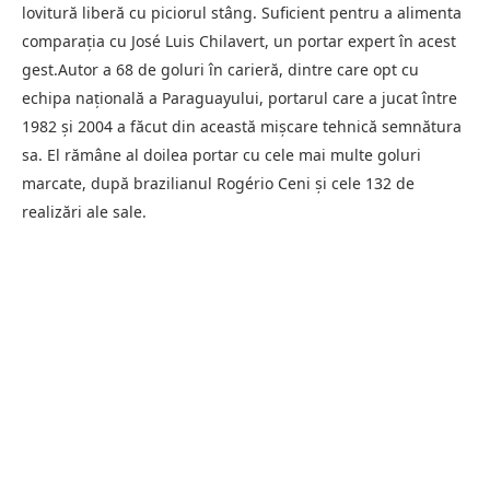
lovitură liberă cu piciorul stâng. Suficient pentru a alimenta
comparaţia cu José Luis Chilavert, un portar expert în acest
gest.Autor a 68 de goluri în carieră, dintre care opt cu
echipa naţională a Paraguayului, portarul care a jucat între
1982 şi 2004 a făcut din această mişcare tehnică semnătura
sa. El rămâne al doilea portar cu cele mai multe goluri
marcate, după brazilianul Rogério Ceni şi cele 132 de
realizări ale sale.