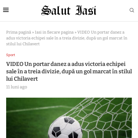
Prima pagină
»
Iasi in fiecare pagina
»
VIDEO Un portar danez a
adus victoria echipei sale în a treia divizie, după un gol marcat în
stilul lui Chilavert
Sport
VIDEO Un portar danez a adus victoria echipei
sale în a treia divizie, după un gol marcat în stilul
lui Chilavert
11 luni ago