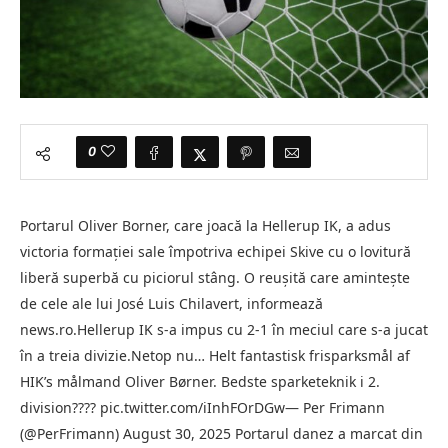
0
Portarul Oliver Borner, care joacă la Hellerup IK, a adus
victoria formaţiei sale împotriva echipei Skive cu o lovitură
liberă superbă cu piciorul stâng. O reuşită care aminteşte
de cele ale lui José Luis Chilavert, informează
news.ro.Hellerup IK s-a impus cu 2-1 în meciul care s-a jucat
în a treia divizie.Netop nu… Helt fantastisk frisparksmål af
HIK’s målmand Oliver Børner. Bedste sparketeknik i 2.
division???? pic.twitter.com/iInhFOrDGw— Per Frimann
(@PerFrimann) August 30, 2025 Portarul danez a marcat din